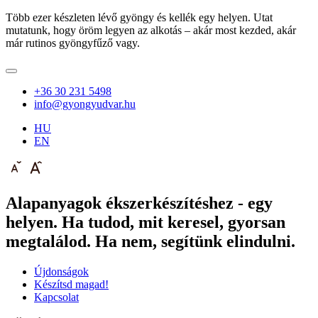
Több ezer készleten lévő gyöngy és kellék egy helyen. Utat
mutatunk, hogy öröm legyen az alkotás – akár most kezded, akár
már rutinos gyöngyfűző vagy.
+36 30 231 5498
info@gyongyudvar.hu
HU
EN
Alapanyagok ékszerkészítéshez - egy
helyen. Ha tudod, mit keresel, gyorsan
megtalálod. Ha nem, segítünk elindulni.
Újdonságok
Készítsd magad!
Kapcsolat