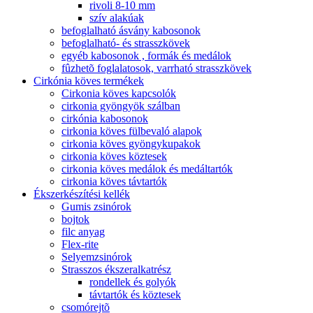
rivoli 8-10 mm
szív alakúak
befoglalható ásvány kabosonok
befoglalható- és strasszkövek
egyéb kabosonok , formák és medálok
fûzhetõ foglalatosok, varrható strasszkövek
Cirkónia köves termékek
Cirkonia köves kapcsolók
cirkonia gyöngyök szálban
cirkónia kabosonok
cirkonia köves fülbevaló alapok
cirkonia köves gyöngykupakok
cirkonia köves köztesek
cirkonia köves medálok és medáltartók
cirkonia köves távtartók
Ékszerkészítési kellék
Gumis zsinórok
bojtok
filc anyag
Flex-rite
Selyemzsinórok
Strasszos ékszeralkatrész
rondellek és golyók
távtartók és köztesek
csomórejtõ