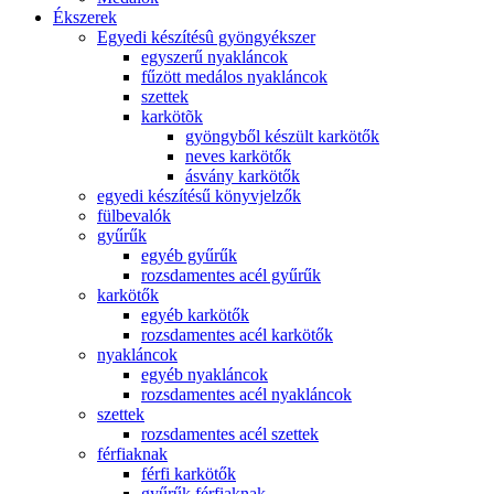
Ékszerek
Egyedi készítésû gyöngyékszer
egyszerű nyakláncok
fűzött medálos nyakláncok
szettek
karkötõk
gyöngyből készült karkötők
neves karkötők
ásvány karkötők
egyedi készítésű könyvjelzők
fülbevalók
gyűrűk
egyéb gyűrűk
rozsdamentes acél gyűrűk
karkötők
egyéb karkötők
rozsdamentes acél karkötők
nyakláncok
egyéb nyakláncok
rozsdamentes acél nyakláncok
szettek
rozsdamentes acél szettek
férfiaknak
férfi karkötők
gyűrűk férfiaknak