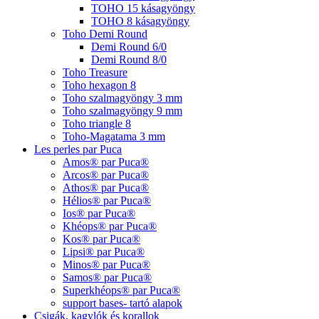
TOHO 15 kásagyöngy
TOHO 8 kásagyöngy
Toho Demi Round
Demi Round 6/0
Demi Round 8/0
Toho Treasure
Toho hexagon 8
Toho szalmagyöngy 3 mm
Toho szalmagyöngy 9 mm
Toho triangle 8
Toho-Magatama 3 mm
Les perles par Puca
Amos® par Puca®
Arcos® par Puca®
Athos® par Puca®
Hélios® par Puca®
Ios® par Puca®
Khéops® par Puca®
Kos® par Puca®
Lipsi® par Puca®
Minos® par Puca®
Samos® par Puca®
Superkhéops® par Puca®
support bases- tartó alapok
Csigák, kagylók és korallok