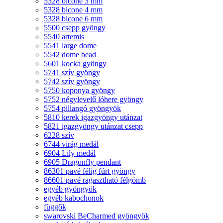
5328 bicone 3 mm
5328 bicone 4 mm
5328 bicone 6 mm
5500 csepp gyöngy
5540 artemis
5541 large dome
5542 dome bead
5601 kocka gyöngy
5741 szív gyöngy
5742 szív gyöngy
5750 koponya gyöngy
5752 négylevelű lóhere gyöngy
5754 pillangó gyöngyök
5810 kerek igazgyöngy utánzat
5821 igazgyöngy utánzat csepp
6228 szív
6744 virág medál
6904 Lily medál
6905 Dragonfly pendant
86301 pavé félig fúrt gyöngy
86601 pavé ragasztható félgömb
egyéb gyöngyök
egyéb kabochonok
függõk
swarovski BeCharmed gyöngyök