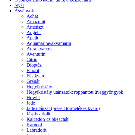
Nyár
Ásványok
Achát
Amazonit
Ametiszt
Angelit
Apatit
Aquamarine/akvamarin
Aura kvarcok
Aventurin
Citrin
Dioptáz
Fluorit
Füstkvarc
Gránát
Hegyikristály
Hegyikristály utánzatok: roppantott üveggyöngyök
Howlit
Jade
Jade utánzat (préselt törmelékes kvarc)
Jáspis - riolit
Kalcedon-csipkeachát
Karneol
Labradorit