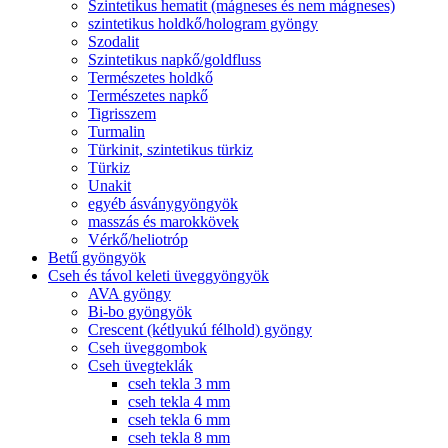
Szintetikus hematit (mágneses és nem mágneses)
szintetikus holdkő/hologram gyöngy
Szodalit
Szintetikus napkő/goldfluss
Természetes holdkő
Természetes napkő
Tigrisszem
Turmalin
Türkinit, szintetikus türkiz
Türkiz
Unakit
egyéb ásványgyöngyök
masszás és marokkövek
Vérkő/heliotróp
Betű gyöngyök
Cseh és távol keleti üveggyöngyök
AVA gyöngy
Bi-bo gyöngyök
Crescent (kétlyukú félhold) gyöngy
Cseh üveggombok
Cseh üvegteklák
cseh tekla 3 mm
cseh tekla 4 mm
cseh tekla 6 mm
cseh tekla 8 mm