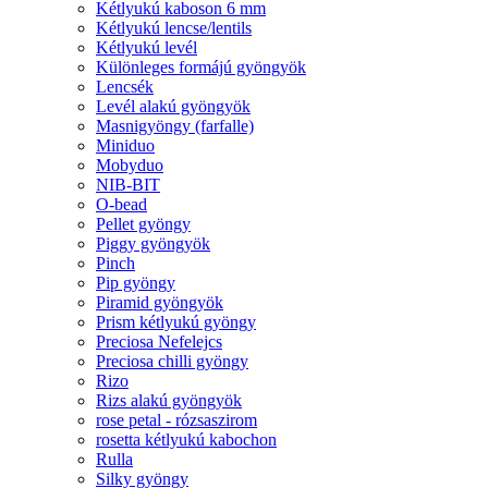
Kétlyukú kaboson 6 mm
Kétlyukú lencse/lentils
Kétlyukú levél
Különleges formájú gyöngyök
Lencsék
Levél alakú gyöngyök
Masnigyöngy (farfalle)
Miniduo
Mobyduo
NIB-BIT
O-bead
Pellet gyöngy
Piggy gyöngyök
Pinch
Pip gyöngy
Piramid gyöngyök
Prism kétlyukú gyöngy
Preciosa Nefelejcs
Preciosa chilli gyöngy
Rizo
Rizs alakú gyöngyök
rose petal - rózsaszirom
rosetta kétlyukú kabochon
Rulla
Silky gyöngy