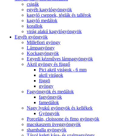
csigák
egyéb kagylógyöngyök
kagyló cseppek, téglák és tallérok
kagyló medálok
korallok
virág alakú kagylógyöngyök
Egyéb gyöngyök
Millefiori gyöngy
Lámpagyöngy
Kockagyöngyök
Egyedi kézműves lámpagyöngyök
Akril gyöngy és függő
Pici akril virágok - 6 mm
akril virágok
függõ
gyöngy
Fagyöngyök és medálok
fagyöngyök
famedálok
Nagy lyukú gyöngyök és kellékek
Gyöngyök
Porcelán, cloissone és fimo gyöngyök
macskaszem üveggyöngyök
shamballa gyöngyök
Távol keleti kása- és szalmagyöngy