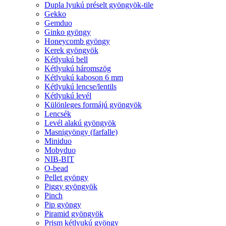
Dupla lyukú préselt gyöngyök-tile
Gekko
Gemduo
Ginko gyöngy
Honeycomb gyöngy
Kerek gyöngyök
Kétlyukú bell
Kétlyukú háromszög
Kétlyukú kaboson 6 mm
Kétlyukú lencse/lentils
Kétlyukú levél
Különleges formájú gyöngyök
Lencsék
Levél alakú gyöngyök
Masnigyöngy (farfalle)
Miniduo
Mobyduo
NIB-BIT
O-bead
Pellet gyöngy
Piggy gyöngyök
Pinch
Pip gyöngy
Piramid gyöngyök
Prism kétlyukú gyöngy