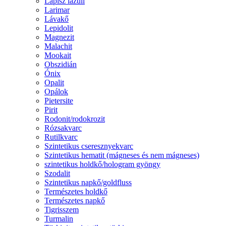
Lápisz lazuli
Larimar
Lávakő
Lepidolit
Magnezit
Malachit
Mookait
Obszidián
Ónix
Opalit
Opálok
Pietersite
Pirit
Rodonit/rodokrozit
Rózsakvarc
Rutilkvarc
Szintetikus cseresznyekvarc
Szintetikus hematit (mágneses és nem mágneses)
szintetikus holdkő/hologram gyöngy
Szodalit
Szintetikus napkő/goldfluss
Természetes holdkő
Természetes napkő
Tigrisszem
Turmalin