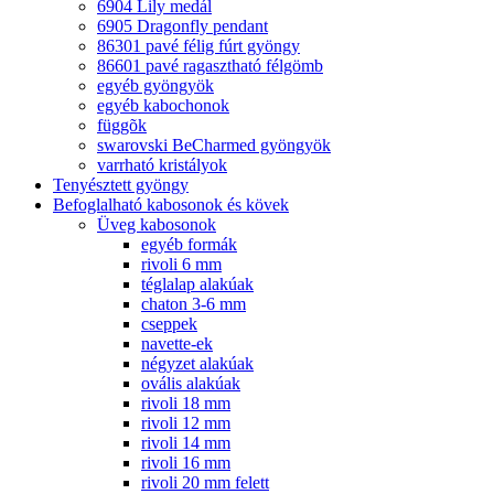
6904 Lily medál
6905 Dragonfly pendant
86301 pavé félig fúrt gyöngy
86601 pavé ragasztható félgömb
egyéb gyöngyök
egyéb kabochonok
függõk
swarovski BeCharmed gyöngyök
varrható kristályok
Tenyésztett gyöngy
Befoglalható kabosonok és kövek
Üveg kabosonok
egyéb formák
rivoli 6 mm
téglalap alakúak
chaton 3-6 mm
cseppek
navette-ek
négyzet alakúak
ovális alakúak
rivoli 18 mm
rivoli 12 mm
rivoli 14 mm
rivoli 16 mm
rivoli 20 mm felett