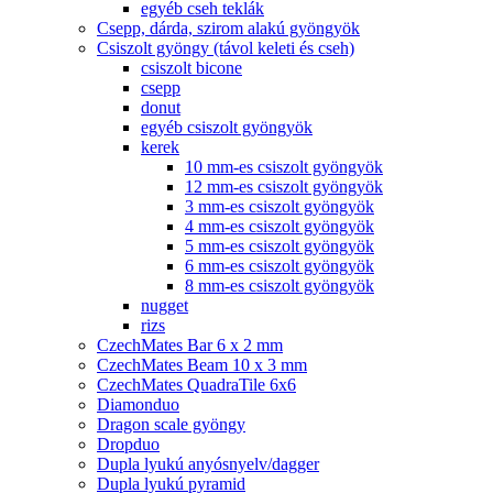
egyéb cseh teklák
Csepp, dárda, szirom alakú gyöngyök
Csiszolt gyöngy (távol keleti és cseh)
csiszolt bicone
csepp
donut
egyéb csiszolt gyöngyök
kerek
10 mm-es csiszolt gyöngyök
12 mm-es csiszolt gyöngyök
3 mm-es csiszolt gyöngyök
4 mm-es csiszolt gyöngyök
5 mm-es csiszolt gyöngyök
6 mm-es csiszolt gyöngyök
8 mm-es csiszolt gyöngyök
nugget
rizs
CzechMates Bar 6 x 2 mm
CzechMates Beam 10 x 3 mm
CzechMates QuadraTile 6x6
Diamonduo
Dragon scale gyöngy
Dropduo
Dupla lyukú anyósnyelv/dagger
Dupla lyukú pyramid