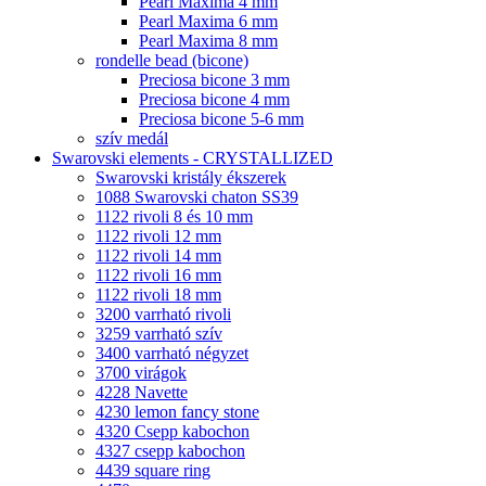
Pearl Maxima 4 mm
Pearl Maxima 6 mm
Pearl Maxima 8 mm
rondelle bead (bicone)
Preciosa bicone 3 mm
Preciosa bicone 4 mm
Preciosa bicone 5-6 mm
szív medál
Swarovski elements - CRYSTALLIZED
Swarovski kristály ékszerek
1088 Swarovski chaton SS39
1122 rivoli 8 és 10 mm
1122 rivoli 12 mm
1122 rivoli 14 mm
1122 rivoli 16 mm
1122 rivoli 18 mm
3200 varrható rivoli
3259 varrható szív
3400 varrható négyzet
3700 virágok
4228 Navette
4230 lemon fancy stone
4320 Csepp kabochon
4327 csepp kabochon
4439 square ring