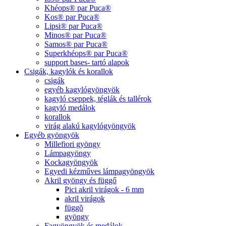
Khéops® par Puca®
Kos® par Puca®
Lipsi® par Puca®
Minos® par Puca®
Samos® par Puca®
Superkhéops® par Puca®
support bases- tartó alapok
Csigák, kagylók és korallok
csigák
egyéb kagylógyöngyök
kagyló cseppek, téglák és tallérok
kagyló medálok
korallok
virág alakú kagylógyöngyök
Egyéb gyöngyök
Millefiori gyöngy
Lámpagyöngy
Kockagyöngyök
Egyedi kézműves lámpagyöngyök
Akril gyöngy és függő
Pici akril virágok - 6 mm
akril virágok
függõ
gyöngy
Fagyöngyök és medálok