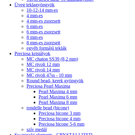
Üveg teklagyöngyök
10-12-14 mm-es
4 mm-es
4 mm-es zsorzsett
6 mm-es
6 mm-es zsorzsett
8 mm-es
8 mm-es zsorzsett
egyéb formájú teklák
Preciosa kristályok
MC chaton SS39 (8,2 mm)
MC rivoli 12 mm
MC rivoli 14 mm
MC rivoli 47ss - 10 mm
Round bead- kerek gyöngyök
Preciosa Pearl Maxima
Pearl Maxima 4 mm
Pearl Maxima 6 mm
Pearl Maxima 8 mm
rondelle bead (bicone)
Preciosa bicone 3 mm
Preciosa bicone 4 mm
Preciosa bicone 5-6 mm
szív medál
Swarovski elements - CRYSTALLIZED