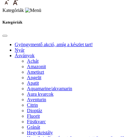
Kategóriák
Kategóriák
Gyöngymentő akció, amíg a készlet tart!
Nyár
Ásványok
Achát
Amazonit
Ametiszt
Angelit
Apatit
Aquamarine/akvamarin
Aura kvarcok
Aventurin
Citrin
Dioptáz
Fluorit
Füstkvarc
Gránát
Hegyikristály