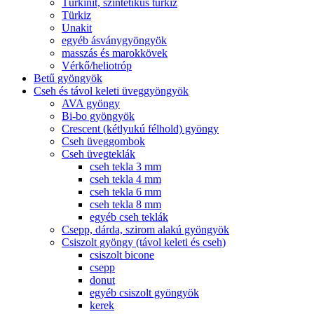
Türkinit, szintetikus türkiz
Türkiz
Unakit
egyéb ásványgyöngyök
masszás és marokkövek
Vérkő/heliotróp
Betű gyöngyök
Cseh és távol keleti üveggyöngyök
AVA gyöngy
Bi-bo gyöngyök
Crescent (kétlyukú félhold) gyöngy
Cseh üveggombok
Cseh üvegteklák
cseh tekla 3 mm
cseh tekla 4 mm
cseh tekla 6 mm
cseh tekla 8 mm
egyéb cseh teklák
Csepp, dárda, szirom alakú gyöngyök
Csiszolt gyöngy (távol keleti és cseh)
csiszolt bicone
csepp
donut
egyéb csiszolt gyöngyök
kerek