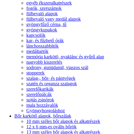
egyéb ékszeralkatrészek
fogók, szerszámok
fülbevaló alapok
fülbevaló vagy medál alapok
gyöngyfűző cérna, tű
gyöngykupakok
kapcsolók
kar- és fűzhető órák
lánchosszabbítók
medáltartók
memória karkötõ, nyaklánc és gyűrű alap
nagyobb kiszerelés
sodrony, gumidamil, viaszos szál
stopperek
szalag-, bõr- és pántvégek
szatén és organza szalagok
szerelőkarikák
szerelőpálcák
sujtás zsinórok
mala hozzávalók
Gyöngyhorgoláshoz
Bőr karkötő alapok, bőrszálak
10 mm széles bőr alapok és alkatrészek
12 x 6 mm-es ovális bőrök
13 mm széles bőr alapok és alkatrészek