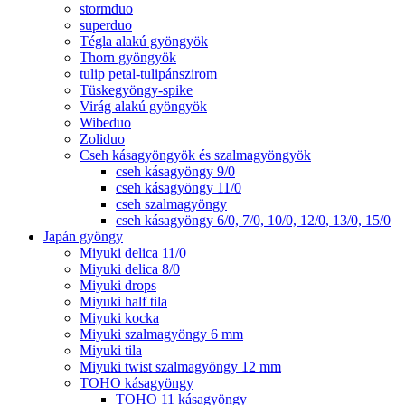
stormduo
superduo
Tégla alakú gyöngyök
Thorn gyöngyök
tulip petal-tulipánszirom
Tüskegyöngy-spike
Virág alakú gyöngyök
Wibeduo
Zoliduo
Cseh kásagyöngyök és szalmagyöngyök
cseh kásagyöngy 9/0
cseh kásagyöngy 11/0
cseh szalmagyöngy
cseh kásagyöngy 6/0, 7/0, 10/0, 12/0, 13/0, 15/0
Japán gyöngy
Miyuki delica 11/0
Miyuki delica 8/0
Miyuki drops
Miyuki half tila
Miyuki kocka
Miyuki szalmagyöngy 6 mm
Miyuki tila
Miyuki twist szalmagyöngy 12 mm
TOHO kásagyöngy
TOHO 11 kásagyöngy