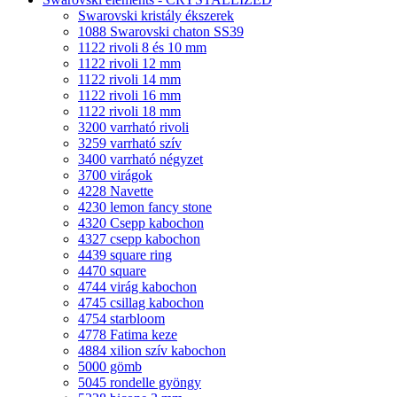
Swarovski kristály ékszerek
1088 Swarovski chaton SS39
1122 rivoli 8 és 10 mm
1122 rivoli 12 mm
1122 rivoli 14 mm
1122 rivoli 16 mm
1122 rivoli 18 mm
3200 varrható rivoli
3259 varrható szív
3400 varrható négyzet
3700 virágok
4228 Navette
4230 lemon fancy stone
4320 Csepp kabochon
4327 csepp kabochon
4439 square ring
4470 square
4744 virág kabochon
4745 csillag kabochon
4754 starbloom
4778 Fatima keze
4884 xilion szív kabochon
5000 gömb
5045 rondelle gyöngy