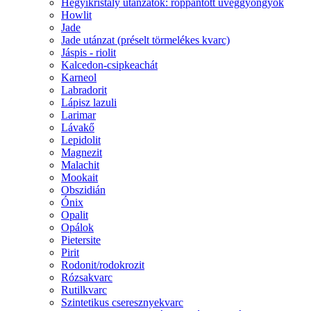
Hegyikristály utánzatok: roppantott üveggyöngyök
Howlit
Jade
Jade utánzat (préselt törmelékes kvarc)
Jáspis - riolit
Kalcedon-csipkeachát
Karneol
Labradorit
Lápisz lazuli
Larimar
Lávakő
Lepidolit
Magnezit
Malachit
Mookait
Obszidián
Ónix
Opalit
Opálok
Pietersite
Pirit
Rodonit/rodokrozit
Rózsakvarc
Rutilkvarc
Szintetikus cseresznyekvarc