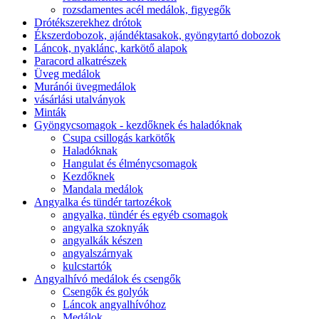
rozsdamentes acél medálok, figyegők
Drótékszerekhez drótok
Ékszerdobozok, ajándéktasakok, gyöngytartó dobozok
Láncok, nyaklánc, karkötő alapok
Paracord alkatrészek
Üveg medálok
Muránói üvegmedálok
vásárlási utalványok
Minták
Gyöngycsomagok - kezdőknek és haladóknak
Csupa csillogás karkötők
Haladóknak
Hangulat és élménycsomagok
Kezdőknek
Mandala medálok
Angyalka és tündér tartozékok
angyalka, tündér és egyéb csomagok
angyalka szoknyák
angyalkák készen
angyalszárnyak
kulcstartók
Angyalhívó medálok és csengők
Csengők és golyók
Láncok angyalhívóhoz
Medálok