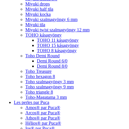
Miyuki drops
Miyuki half tila
Miyuki kocka
Miyuki szalmagyöngy 6 mm
Miyuki tila
Miyuki twist szalmagyöngy 12 mm
TOHO kásagyöngy
TOHO 11 kásagyöngy
TOHO 15 kásagyöngy
TOHO 8 kásagyöngy
Toho Demi Round
Demi Round 6/0
Demi Round 8/0
Toho Treasure
Toho hexagon 8
Toho szalmagyöngy 3 mm
Toho szalmagyöngy 9 mm
Toho triangle 8
Toho-Magatama 3 mm
Les perles par Puca
Amos® par Puca®
Arcos® par Puca®
Athos® par Puca®
Hélios® par Puca®
Ios® par Puca®