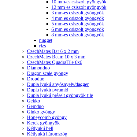
10 mm-es csiszolt gyöngyök
12 mm-es csiszolt gyöngyök
3 mm-es csiszolt gyöngyök
4 mm-es csiszolt gyöngyök
5 mm-es csiszolt gyöngyök
6 mm-es csiszolt gyöngyök
8 mm-es csiszolt gyöngyök
nugget
rizs
CzechMates Bar 6 x 2 mm
CzechMates Beam 10 x 3 mm
CzechMates QuadraTile 6x6
Diamonduo
Dragon scale gyöngy
Dropduo
Dupla lyukú anyósnyelv/dagger
Dupla lyukú pyramid
Dupla lyukú préselt gyöngyök-tile
Gekko
Gemduo
Ginko gyöngy
Honeycomb gyöngy
Kerek gyöngyök
Kétlyukú bell
Kétlyukú háromszög