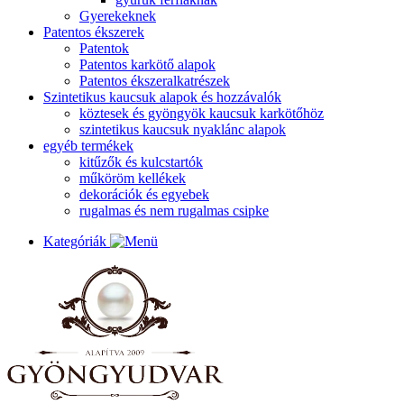
Gyerekeknek
Patentos ékszerek
Patentok
Patentos karkötő alapok
Patentos ékszeralkatrészek
Szintetikus kaucsuk alapok és hozzávalók
köztesek és gyöngyök kaucsuk karkötőhöz
szintetikus kaucsuk nyaklánc alapok
egyéb termékek
kitűzők és kulcstartók
műköröm kellékek
dekorációk és egyebek
rugalmas és nem rugalmas csipke
Kategóriák