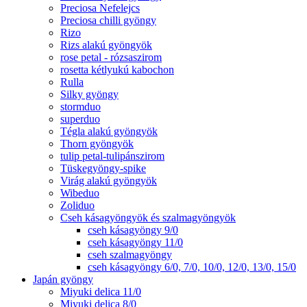
Preciosa Nefelejcs
Preciosa chilli gyöngy
Rizo
Rizs alakú gyöngyök
rose petal - rózsaszirom
rosetta kétlyukú kabochon
Rulla
Silky gyöngy
stormduo
superduo
Tégla alakú gyöngyök
Thorn gyöngyök
tulip petal-tulipánszirom
Tüskegyöngy-spike
Virág alakú gyöngyök
Wibeduo
Zoliduo
Cseh kásagyöngyök és szalmagyöngyök
cseh kásagyöngy 9/0
cseh kásagyöngy 11/0
cseh szalmagyöngy
cseh kásagyöngy 6/0, 7/0, 10/0, 12/0, 13/0, 15/0
Japán gyöngy
Miyuki delica 11/0
Miyuki delica 8/0