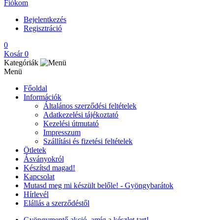
Fiókom
Bejelentkezés
Regisztráció
0
Kosár
0
Kategóriák
Menü
Főoldal
Információk
Általános szerződési feltételek
Adatkezelési tájékoztató
Kezelési útmutató
Impresszum
Szállítási és fizetési feltételek
Ötletek
Ásványokról
Készítsd magad!
Kapcsolat
Mutasd meg mi készült belőle! - Gyöngybarátok
Hírlevél
Elállás a szerződéstől
Gyöngymentő akció, amíg a készlet tart!