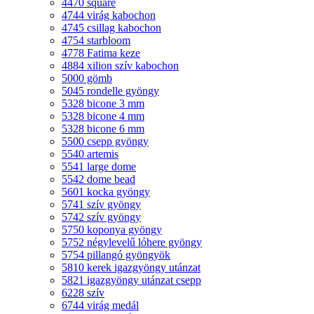
4470 square
4744 virág kabochon
4745 csillag kabochon
4754 starbloom
4778 Fatima keze
4884 xilion szív kabochon
5000 gömb
5045 rondelle gyöngy
5328 bicone 3 mm
5328 bicone 4 mm
5328 bicone 6 mm
5500 csepp gyöngy
5540 artemis
5541 large dome
5542 dome bead
5601 kocka gyöngy
5741 szív gyöngy
5742 szív gyöngy
5750 koponya gyöngy
5752 négylevelű lóhere gyöngy
5754 pillangó gyöngyök
5810 kerek igazgyöngy utánzat
5821 igazgyöngy utánzat csepp
6228 szív
6744 virág medál