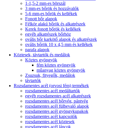
1-1,5-2 mm-es bõrszál
3 mm-es bőrök és hozzávalók
5-6 mm-es bőrök és kellékek
Fonott bőr alapok
Félkör alakú bőrök és alkatrészek
Kerek fonott bőrök és kellékek
egyéb alkatrészek bőrhöz
ovális bőr karkötő alapok és alkatrészek
ovális bőrök 10 x 4,5 mm és kellékek
parafa alapok
Köztesek, távtartók és medálok
Köztes gyöngyök
fém köztes gyöngyök
mûanyag köztes gyöngyök
Zsuzsuk, fityegők, medálok
távtartók
Rozsdamentes acél (orvosi fém) termékek
rozsdamentes acél medáltartók
egyéb rozsdamentes acél alkatrészek
rozsdamentes acél bőrvég, pántvég
rozsdamentes acél fülbevaló alapok
rozsdamentes acél gyöngykupakok
rozsdamentes acél kapcsolók
rozsdamentes acél köztesek
rozsdamentes acél láncok