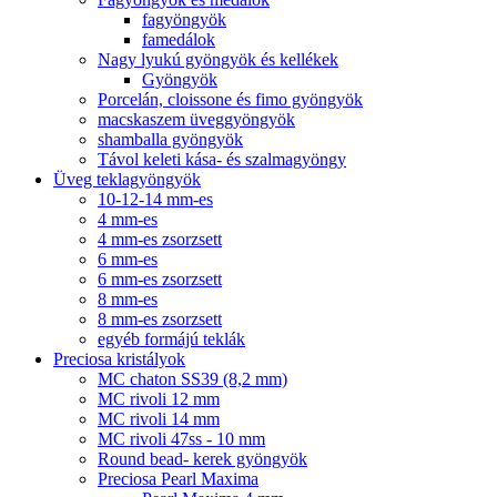
fagyöngyök
famedálok
Nagy lyukú gyöngyök és kellékek
Gyöngyök
Porcelán, cloissone és fimo gyöngyök
macskaszem üveggyöngyök
shamballa gyöngyök
Távol keleti kása- és szalmagyöngy
Üveg teklagyöngyök
10-12-14 mm-es
4 mm-es
4 mm-es zsorzsett
6 mm-es
6 mm-es zsorzsett
8 mm-es
8 mm-es zsorzsett
egyéb formájú teklák
Preciosa kristályok
MC chaton SS39 (8,2 mm)
MC rivoli 12 mm
MC rivoli 14 mm
MC rivoli 47ss - 10 mm
Round bead- kerek gyöngyök
Preciosa Pearl Maxima