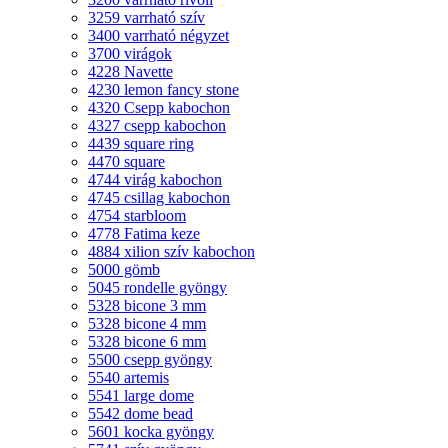
3259 varrható szív
3400 varrható négyzet
3700 virágok
4228 Navette
4230 lemon fancy stone
4320 Csepp kabochon
4327 csepp kabochon
4439 square ring
4470 square
4744 virág kabochon
4745 csillag kabochon
4754 starbloom
4778 Fatima keze
4884 xilion szív kabochon
5000 gömb
5045 rondelle gyöngy
5328 bicone 3 mm
5328 bicone 4 mm
5328 bicone 6 mm
5500 csepp gyöngy
5540 artemis
5541 large dome
5542 dome bead
5601 kocka gyöngy