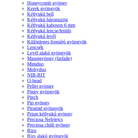
Honeycomb gyöngy
Kerek gyöngyök
Kétlyukú bell
Kétlyukú háromszög
Kétlyukú kaboson 6 mm
Kétlyukú lencse/lentils
Kétlyukú levél
Különleges formájú gyöngyök
Lencsék
Levél alakú gyöngyök
Masnigyöngy (farfalle)
Miniduo
Mobyduo
NIB-BIT
O-bead
Pellet gyöngy
Piggy gyöngyök
Pinch
Pip gyöngy
Piramid gyöngyök
Prism kétlyukú gyöngy
Preciosa Nefelejcs
Preciosa chilli gyöngy
Rizo
Rizs alakú gyöngyök