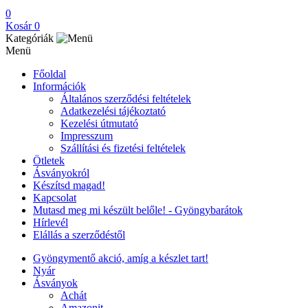
0
Kosár
0
Kategóriák
Menü
Főoldal
Információk
Általános szerződési feltételek
Adatkezelési tájékoztató
Kezelési útmutató
Impresszum
Szállítási és fizetési feltételek
Ötletek
Ásványokról
Készítsd magad!
Kapcsolat
Mutasd meg mi készült belőle! - Gyöngybarátok
Hírlevél
Elállás a szerződéstől
Gyöngymentő akció, amíg a készlet tart!
Nyár
Ásványok
Achát
Amazonit