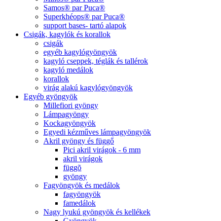
Samos® par Puca®
Superkhéops® par Puca®
support bases- tartó alapok
Csigák, kagylók és korallok
csigák
egyéb kagylógyöngyök
kagyló cseppek, téglák és tallérok
kagyló medálok
korallok
virág alakú kagylógyöngyök
Egyéb gyöngyök
Millefiori gyöngy
Lámpagyöngy
Kockagyöngyök
Egyedi kézműves lámpagyöngyök
Akril gyöngy és függő
Pici akril virágok - 6 mm
akril virágok
függõ
gyöngy
Fagyöngyök és medálok
fagyöngyök
famedálok
Nagy lyukú gyöngyök és kellékek
Gyöngyök