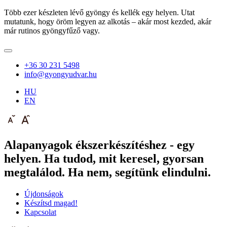
Több ezer készleten lévő gyöngy és kellék egy helyen. Utat
mutatunk, hogy öröm legyen az alkotás – akár most kezded, akár
már rutinos gyöngyfűző vagy.
+36 30 231 5498
info@gyongyudvar.hu
HU
EN
Alapanyagok ékszerkészítéshez - egy
helyen. Ha tudod, mit keresel, gyorsan
megtalálod. Ha nem, segítünk elindulni.
Újdonságok
Készítsd magad!
Kapcsolat