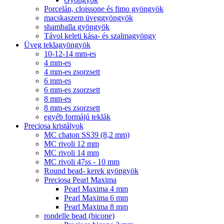
Porcelán, cloissone és fimo gyöngyök
macskaszem üveggyöngyök
shamballa gyöngyök
Távol keleti kása- és szalmagyöngy
Üveg teklagyöngyök
10-12-14 mm-es
4 mm-es
4 mm-es zsorzsett
6 mm-es
6 mm-es zsorzsett
8 mm-es
8 mm-es zsorzsett
egyéb formájú teklák
Preciosa kristályok
MC chaton SS39 (8,2 mm)
MC rivoli 12 mm
MC rivoli 14 mm
MC rivoli 47ss - 10 mm
Round bead- kerek gyöngyök
Preciosa Pearl Maxima
Pearl Maxima 4 mm
Pearl Maxima 6 mm
Pearl Maxima 8 mm
rondelle bead (bicone)