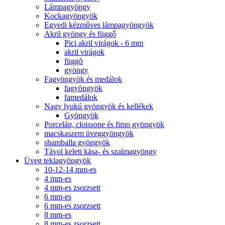
Lámpagyöngy
Kockagyöngyök
Egyedi kézműves lámpagyöngyök
Akril gyöngy és függő
Pici akril virágok - 6 mm
akril virágok
függõ
gyöngy
Fagyöngyök és medálok
fagyöngyök
famedálok
Nagy lyukú gyöngyök és kellékek
Gyöngyök
Porcelán, cloissone és fimo gyöngyök
macskaszem üveggyöngyök
shamballa gyöngyök
Távol keleti kása- és szalmagyöngy
Üveg teklagyöngyök
10-12-14 mm-es
4 mm-es
4 mm-es zsorzsett
6 mm-es
6 mm-es zsorzsett
8 mm-es
8 mm-es zsorzsett