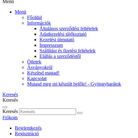
Menü
Menü
Főoldal
Információk
Általános szerződési feltételek
Adatkezelési tájékoztató
Kezelési útmutató
Impresszum
Szállítási és fizetési feltételek
Elállás a szerződéstől
Ötletek
Ásványokról
Készítsd magad!
Kapcsolat
Mutasd meg mi készült belőle! - Gyöngybarátok
Keresés
Keresés
Keresés
Fiókom
Bejelentkezés
Regisztráció