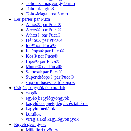
Toho szalmagyöngy 9 mm
Toho triangle 8
Toho-Magatama 3 mm
Les perles par Puca
Amos® par Puca®
Arcos® par Puca®
Athos® par Puca®
Hélios® par Puca®
Ios® par Puca®
Khéops® par Puca®
Kos® par Puca®
Lipsi® par Puca®
Minos® par Puca®
Samos® par Puca®
Superkhéops® par Puca®
support bases- tartó alapok
Csigák, kagylók és korallok
csigák
egyéb kagylógyöngyök
kagyló cseppek, téglák és tallérok
kagyló medálok
korallok
virág alakú kagylógyöngyök
Egyéb gyöngyök
Millefiori gyöngy