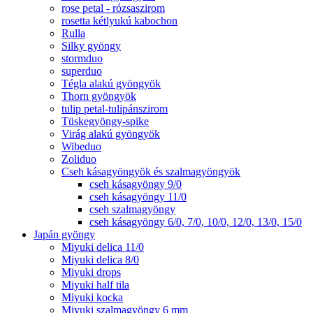
rose petal - rózsaszirom
rosetta kétlyukú kabochon
Rulla
Silky gyöngy
stormduo
superduo
Tégla alakú gyöngyök
Thorn gyöngyök
tulip petal-tulipánszirom
Tüskegyöngy-spike
Virág alakú gyöngyök
Wibeduo
Zoliduo
Cseh kásagyöngyök és szalmagyöngyök
cseh kásagyöngy 9/0
cseh kásagyöngy 11/0
cseh szalmagyöngy
cseh kásagyöngy 6/0, 7/0, 10/0, 12/0, 13/0, 15/0
Japán gyöngy
Miyuki delica 11/0
Miyuki delica 8/0
Miyuki drops
Miyuki half tila
Miyuki kocka
Miyuki szalmagyöngy 6 mm