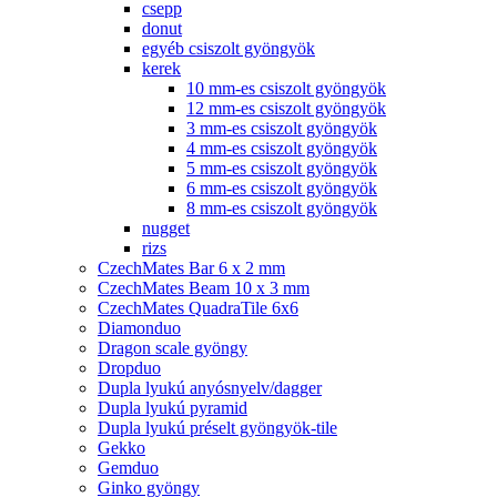
csepp
donut
egyéb csiszolt gyöngyök
kerek
10 mm-es csiszolt gyöngyök
12 mm-es csiszolt gyöngyök
3 mm-es csiszolt gyöngyök
4 mm-es csiszolt gyöngyök
5 mm-es csiszolt gyöngyök
6 mm-es csiszolt gyöngyök
8 mm-es csiszolt gyöngyök
nugget
rizs
CzechMates Bar 6 x 2 mm
CzechMates Beam 10 x 3 mm
CzechMates QuadraTile 6x6
Diamonduo
Dragon scale gyöngy
Dropduo
Dupla lyukú anyósnyelv/dagger
Dupla lyukú pyramid
Dupla lyukú préselt gyöngyök-tile
Gekko
Gemduo
Ginko gyöngy