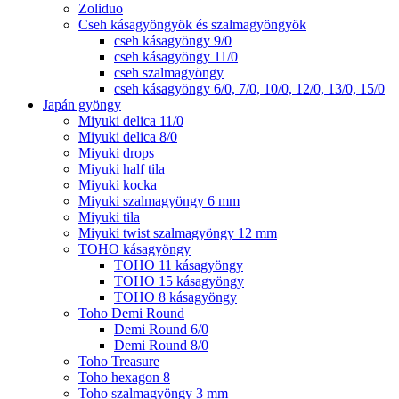
Zoliduo
Cseh kásagyöngyök és szalmagyöngyök
cseh kásagyöngy 9/0
cseh kásagyöngy 11/0
cseh szalmagyöngy
cseh kásagyöngy 6/0, 7/0, 10/0, 12/0, 13/0, 15/0
Japán gyöngy
Miyuki delica 11/0
Miyuki delica 8/0
Miyuki drops
Miyuki half tila
Miyuki kocka
Miyuki szalmagyöngy 6 mm
Miyuki tila
Miyuki twist szalmagyöngy 12 mm
TOHO kásagyöngy
TOHO 11 kásagyöngy
TOHO 15 kásagyöngy
TOHO 8 kásagyöngy
Toho Demi Round
Demi Round 6/0
Demi Round 8/0
Toho Treasure
Toho hexagon 8
Toho szalmagyöngy 3 mm