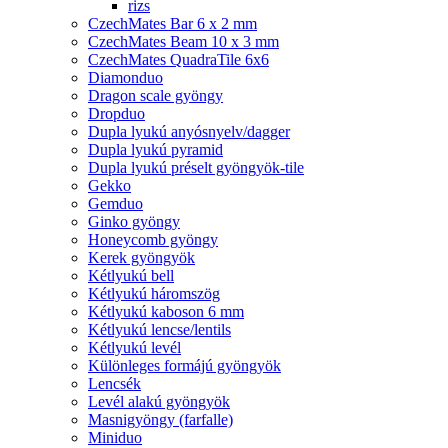
rizs
CzechMates Bar 6 x 2 mm
CzechMates Beam 10 x 3 mm
CzechMates QuadraTile 6x6
Diamonduo
Dragon scale gyöngy
Dropduo
Dupla lyukú anyósnyelv/dagger
Dupla lyukú pyramid
Dupla lyukú préselt gyöngyök-tile
Gekko
Gemduo
Ginko gyöngy
Honeycomb gyöngy
Kerek gyöngyök
Kétlyukú bell
Kétlyukú háromszög
Kétlyukú kaboson 6 mm
Kétlyukú lencse/lentils
Kétlyukú levél
Különleges formájú gyöngyök
Lencsék
Levél alakú gyöngyök
Masnigyöngy (farfalle)
Miniduo