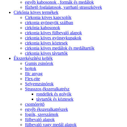
egyéb kabosonok , formák és medálok
fûzhetõ foglalatosok, varrható strasszkövek
Cirkónia köves termékek
Cirkonia köves kapcsolók
cirkonia gyöngyök szálban
cirkónia kabosonok
cirkonia köves fülbevaló alapok
cirkonia köves gyöngykupakok
cirkonia köves köztesek
cirkonia köves medálok és medáltartók
cirkonia köves távtartók
Ékszerkészítési kellék
Gumis zsinórok
bojtok
filc anyag
Flex-rite
Selyemzsinórok
Strasszos ékszeralkatrész
rondellek és golyók
távtartók és köztesek
csomórejtõ
egyéb ékszeralkatrészek
fogók, szerszámok
fülbevaló alapok
fülbevaló vagy medál alapok