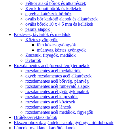
Félkör alakú bőrök és alkatrészek
Kerek fonott bőrök és kellékek
egyéb alkatrészek bőrhöz
ovális bőr karkötő alapok és alkatrészek
ovális bőrök 10 x 4,5 mm és kellékek
parafa alapok
Köztesek, távtartók és medálok
Köztes gyöngyök
fém köztes gyöngyök
mûanyag köztes gyöngyök
Zsuzsuk, fityegők, medálok
távtartók
Rozsdamentes acél (orvosi fém) termékek
rozsdamentes acél medáltartók
egyéb rozsdamentes acél alkatrészek
rozsdamentes acél bőrvég, pántvég
rozsdamentes acél fülbevaló alapok
rozsdamentes acél gyöngykupakok
rozsdamentes acél kapcsolók
rozsdamentes acél köztesek
rozsdamentes acél láncok
rozsdamentes acél medálok, figyegők
Drótékszerekhez drótok
Ékszerdobozok, ajándéktasakok, gyöngytartó dobozok
Láncok, nyaklánc, karkötő alapok