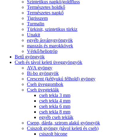
Szintetikus napkő/goldfluss
Természetes holdkő
Természetes napkő
Tigrisszem
Turmalin
Türkinit, szintetikus türkiz
Unakit
egyéb ásványgyöngyök
masszás és marokkövek
Vérkő/heliotróp
Betű gyöngyök
Cseh és távol keleti üveggyöngyök
AVA gyöngy
Bi-bo gyöngyök
Crescent (kétlyukú félhold) gyöngy
Cseh üveggombok
Cseh üvegteklák
cseh tekla 3 mm
cseh tekla 4 mm
cseh tekla 6 mm
cseh tekla 8 mm
egyéb cseh teklák
Csepp, dárda, szirom alakú gyöngyök
Csiszolt gyöngy (távol keleti és cseh)
csiszolt bicone