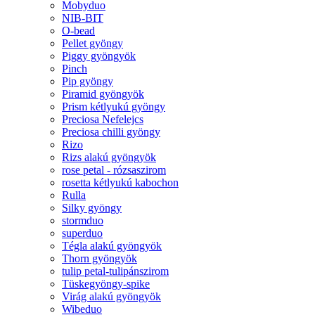
Mobyduo
NIB-BIT
O-bead
Pellet gyöngy
Piggy gyöngyök
Pinch
Pip gyöngy
Piramid gyöngyök
Prism kétlyukú gyöngy
Preciosa Nefelejcs
Preciosa chilli gyöngy
Rizo
Rizs alakú gyöngyök
rose petal - rózsaszirom
rosetta kétlyukú kabochon
Rulla
Silky gyöngy
stormduo
superduo
Tégla alakú gyöngyök
Thorn gyöngyök
tulip petal-tulipánszirom
Tüskegyöngy-spike
Virág alakú gyöngyök
Wibeduo