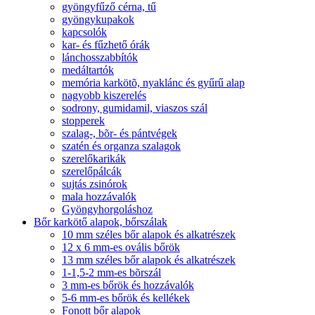
gyöngyfűző cérna, tű
gyöngykupakok
kapcsolók
kar- és fűzhető órák
lánchosszabbítók
medáltartók
memória karkötõ, nyaklánc és gyűrű alap
nagyobb kiszerelés
sodrony, gumidamil, viaszos szál
stopperek
szalag-, bõr- és pántvégek
szatén és organza szalagok
szerelőkarikák
szerelőpálcák
sujtás zsinórok
mala hozzávalók
Gyöngyhorgoláshoz
Bőr karkötő alapok, bőrszálak
10 mm széles bőr alapok és alkatrészek
12 x 6 mm-es ovális bőrök
13 mm széles bőr alapok és alkatrészek
1-1,5-2 mm-es bõrszál
3 mm-es bőrök és hozzávalók
5-6 mm-es bőrök és kellékek
Fonott bőr alapok