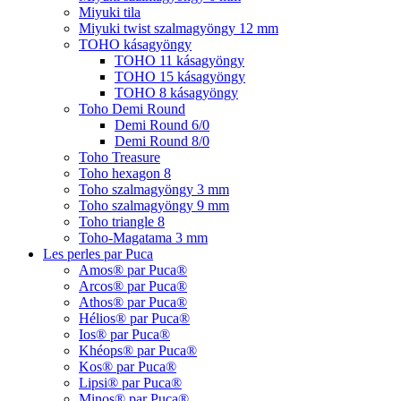
Miyuki tila
Miyuki twist szalmagyöngy 12 mm
TOHO kásagyöngy
TOHO 11 kásagyöngy
TOHO 15 kásagyöngy
TOHO 8 kásagyöngy
Toho Demi Round
Demi Round 6/0
Demi Round 8/0
Toho Treasure
Toho hexagon 8
Toho szalmagyöngy 3 mm
Toho szalmagyöngy 9 mm
Toho triangle 8
Toho-Magatama 3 mm
Les perles par Puca
Amos® par Puca®
Arcos® par Puca®
Athos® par Puca®
Hélios® par Puca®
Ios® par Puca®
Khéops® par Puca®
Kos® par Puca®
Lipsi® par Puca®
Minos® par Puca®