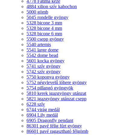
4778 Fatima keze
4884 xilion szív kabochon
5000 gömb
5045 rondelle gyöngy
5328 bicone 3 mm
5328 bicone 4 mm
5328 bicone 6 mm
5500 csepp gyöngy
5540 artemis
5541 large dome
5542 dome bead
5601 kocka gyöngy
5741 szív gyöngy
5742 szív gyöngy
5750 koponya gyöngy
5752 négylevelű lóhere gyöngy
5754 pillangó gyöngyök
5810 kerek igazgyöngy utánzat
5821 igazgyöngy utánzat csepp
6228 szív
6744 virág medál
6904 Lily medál
6905 Dragonfly pendant
86301 pavé félig fúrt gyöngy
86601 pavé ragasztható félgömb