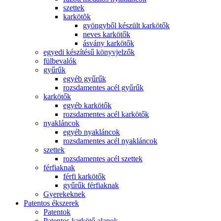
szettek
karkötõk
gyöngyből készült karkötők
neves karkötők
ásvány karkötők
egyedi készítésű könyvjelzők
fülbevalók
gyűrűk
egyéb gyűrűk
rozsdamentes acél gyűrűk
karkötők
egyéb karkötők
rozsdamentes acél karkötők
nyakláncok
egyéb nyakláncok
rozsdamentes acél nyakláncok
szettek
rozsdamentes acél szettek
férfiaknak
férfi karkötők
gyűrűk férfiaknak
Gyerekeknek
Patentos ékszerek
Patentok
Patentos karkötő alapok