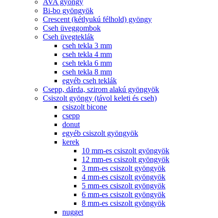
AVA gyöngy
Bi-bo gyöngyök
Crescent (kétlyukú félhold) gyöngy
Cseh üveggombok
Cseh üvegteklák
cseh tekla 3 mm
cseh tekla 4 mm
cseh tekla 6 mm
cseh tekla 8 mm
egyéb cseh teklák
Csepp, dárda, szirom alakú gyöngyök
Csiszolt gyöngy (távol keleti és cseh)
csiszolt bicone
csepp
donut
egyéb csiszolt gyöngyök
kerek
10 mm-es csiszolt gyöngyök
12 mm-es csiszolt gyöngyök
3 mm-es csiszolt gyöngyök
4 mm-es csiszolt gyöngyök
5 mm-es csiszolt gyöngyök
6 mm-es csiszolt gyöngyök
8 mm-es csiszolt gyöngyök
nugget