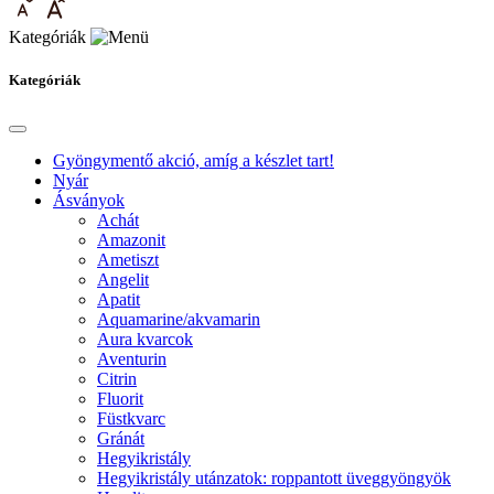
Kategóriák
Kategóriák
Gyöngymentő akció, amíg a készlet tart!
Nyár
Ásványok
Achát
Amazonit
Ametiszt
Angelit
Apatit
Aquamarine/akvamarin
Aura kvarcok
Aventurin
Citrin
Fluorit
Füstkvarc
Gránát
Hegyikristály
Hegyikristály utánzatok: roppantott üveggyöngyök