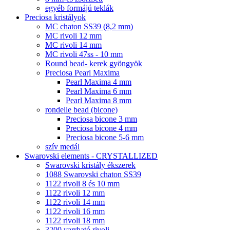
egyéb formájú teklák
Preciosa kristályok
MC chaton SS39 (8,2 mm)
MC rivoli 12 mm
MC rivoli 14 mm
MC rivoli 47ss - 10 mm
Round bead- kerek gyöngyök
Preciosa Pearl Maxima
Pearl Maxima 4 mm
Pearl Maxima 6 mm
Pearl Maxima 8 mm
rondelle bead (bicone)
Preciosa bicone 3 mm
Preciosa bicone 4 mm
Preciosa bicone 5-6 mm
szív medál
Swarovski elements - CRYSTALLIZED
Swarovski kristály ékszerek
1088 Swarovski chaton SS39
1122 rivoli 8 és 10 mm
1122 rivoli 12 mm
1122 rivoli 14 mm
1122 rivoli 16 mm
1122 rivoli 18 mm
3200 varrható rivoli