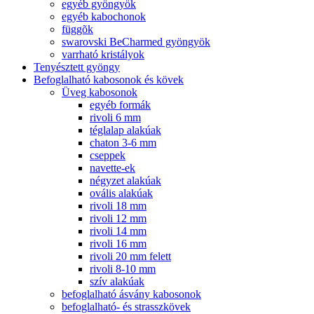
egyéb gyöngyök
egyéb kabochonok
függõk
swarovski BeCharmed gyöngyök
varrható kristályok
Tenyésztett gyöngy
Befoglalható kabosonok és kövek
Üveg kabosonok
egyéb formák
rivoli 6 mm
téglalap alakúak
chaton 3-6 mm
cseppek
navette-ek
négyzet alakúak
ovális alakúak
rivoli 18 mm
rivoli 12 mm
rivoli 14 mm
rivoli 16 mm
rivoli 20 mm felett
rivoli 8-10 mm
szív alakúak
befoglalható ásvány kabosonok
befoglalható- és strasszkövek