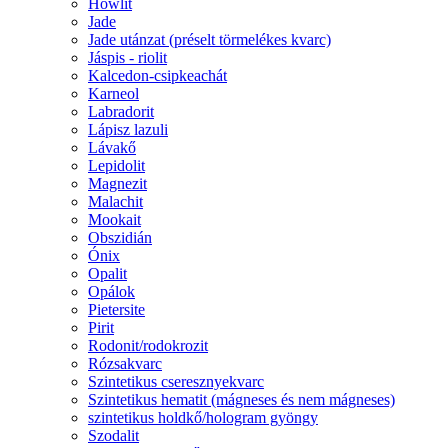
Howlit
Jade
Jade utánzat (préselt törmelékes kvarc)
Jáspis - riolit
Kalcedon-csipkeachát
Karneol
Labradorit
Lápisz lazuli
Lávakő
Lepidolit
Magnezit
Malachit
Mookait
Obszidián
Ónix
Opalit
Opálok
Pietersite
Pirit
Rodonit/rodokrozit
Rózsakvarc
Szintetikus cseresznyekvarc
Szintetikus hematit (mágneses és nem mágneses)
szintetikus holdkő/hologram gyöngy
Szodalit