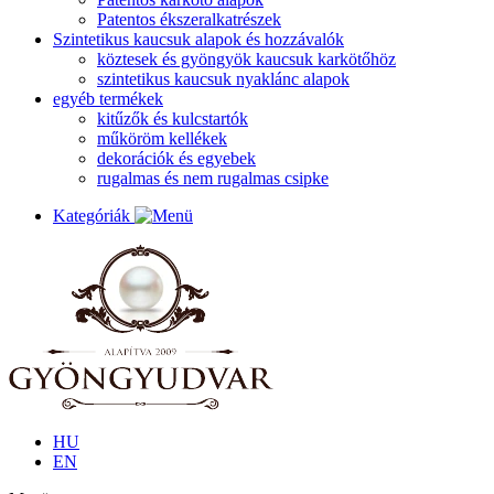
Patentos ékszeralkatrészek
Szintetikus kaucsuk alapok és hozzávalók
köztesek és gyöngyök kaucsuk karkötőhöz
szintetikus kaucsuk nyaklánc alapok
egyéb termékek
kitűzők és kulcstartók
műköröm kellékek
dekorációk és egyebek
rugalmas és nem rugalmas csipke
Kategóriák
HU
EN