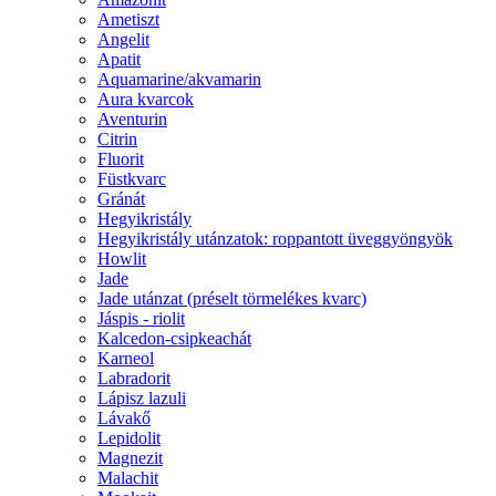
Ametiszt
Angelit
Apatit
Aquamarine/akvamarin
Aura kvarcok
Aventurin
Citrin
Fluorit
Füstkvarc
Gránát
Hegyikristály
Hegyikristály utánzatok: roppantott üveggyöngyök
Howlit
Jade
Jade utánzat (préselt törmelékes kvarc)
Jáspis - riolit
Kalcedon-csipkeachát
Karneol
Labradorit
Lápisz lazuli
Lávakő
Lepidolit
Magnezit
Malachit