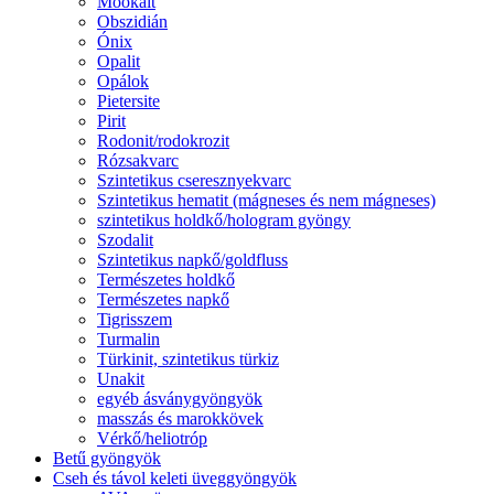
Mookait
Obszidián
Ónix
Opalit
Opálok
Pietersite
Pirit
Rodonit/rodokrozit
Rózsakvarc
Szintetikus cseresznyekvarc
Szintetikus hematit (mágneses és nem mágneses)
szintetikus holdkő/hologram gyöngy
Szodalit
Szintetikus napkő/goldfluss
Természetes holdkő
Természetes napkő
Tigrisszem
Turmalin
Türkinit, szintetikus türkiz
Unakit
egyéb ásványgyöngyök
masszás és marokkövek
Vérkő/heliotróp
Betű gyöngyök
Cseh és távol keleti üveggyöngyök