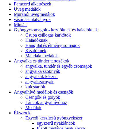
Paracord alkatrészek
Üveg medálok
Muránói üvegmedálok
vásárlási utalványok
Minták
Gyöngycsomagok - kezdőknek és haladóknak
Csupa csillogás karkötők
Haladóknak
Hangulat és élménycsomagok
Kezdőknek
Mandala medálok
Angyalka és tündér tartozékok
angyalka, tündér és egyéb csomagok
angyalka szoknyák
angyalkák készen
angyalszárnyak
kulcstartók
Angyalhívó medálok és csengők
Csengők és golyók
Láncok angyalhívóhoz
Medálok
Ékszerek
Egyedi készítésû gyöngyékszer
egyszerű nyakláncok
fűzött medálos nyakláncok