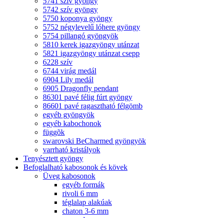
5741 szív gyöngy
5742 szív gyöngy
5750 koponya gyöngy
5752 négylevelű lóhere gyöngy
5754 pillangó gyöngyök
5810 kerek igazgyöngy utánzat
5821 igazgyöngy utánzat csepp
6228 szív
6744 virág medál
6904 Lily medál
6905 Dragonfly pendant
86301 pavé félig fúrt gyöngy
86601 pavé ragasztható félgömb
egyéb gyöngyök
egyéb kabochonok
függõk
swarovski BeCharmed gyöngyök
varrható kristályok
Tenyésztett gyöngy
Befoglalható kabosonok és kövek
Üveg kabosonok
egyéb formák
rivoli 6 mm
téglalap alakúak
chaton 3-6 mm