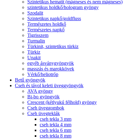
Szintetikus hematit (mágneses és nem mágneses)
szintetikus holdkő/hologram gyöngy
Szodalit
Szintetikus napkő/goldfluss
Természetes holdkő
Természetes napkő
Tigrisszem
Turmalin
Türkinit, szintetikus türkiz
Türkiz
Unakit
egyéb ásványgyöngyök
masszás és marokkövek
Vérkő/heliotróp
Betű gyöngyök
Cseh és távol keleti üveggyöngyök
AVA gyöngy
Bi-bo gyöngyök
Crescent (kétlyukú félhold) gyöngy
Cseh üveggombok
Cseh üvegteklák
cseh tekla 3 mm
cseh tekla 4 mm
cseh tekla 6 mm
cseh tekla 8 mm