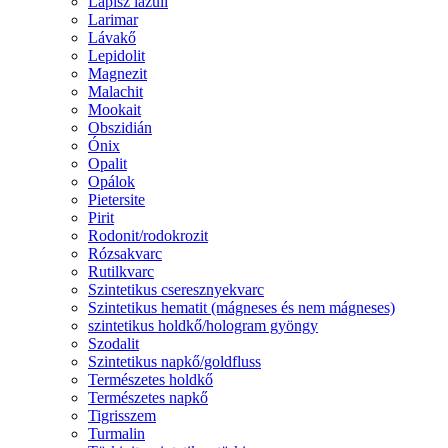
Lápisz lazuli
Larimar
Lávakő
Lepidolit
Magnezit
Malachit
Mookait
Obszidián
Ónix
Opalit
Opálok
Pietersite
Pirit
Rodonit/rodokrozit
Rózsakvarc
Rutilkvarc
Szintetikus cseresznyekvarc
Szintetikus hematit (mágneses és nem mágneses)
szintetikus holdkő/hologram gyöngy
Szodalit
Szintetikus napkő/goldfluss
Természetes holdkő
Természetes napkő
Tigrisszem
Turmalin