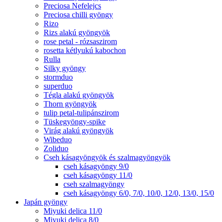
Preciosa Nefelejcs
Preciosa chilli gyöngy
Rizo
Rizs alakú gyöngyök
rose petal - rózsaszirom
rosetta kétlyukú kabochon
Rulla
Silky gyöngy
stormduo
superduo
Tégla alakú gyöngyök
Thorn gyöngyök
tulip petal-tulipánszirom
Tüskegyöngy-spike
Virág alakú gyöngyök
Wibeduo
Zoliduo
Cseh kásagyöngyök és szalmagyöngyök
cseh kásagyöngy 9/0
cseh kásagyöngy 11/0
cseh szalmagyöngy
cseh kásagyöngy 6/0, 7/0, 10/0, 12/0, 13/0, 15/0
Japán gyöngy
Miyuki delica 11/0
Miyuki delica 8/0