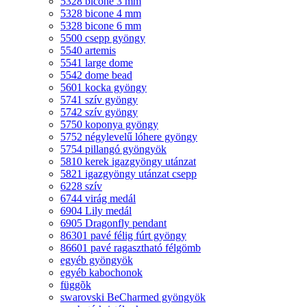
5328 bicone 3 mm
5328 bicone 4 mm
5328 bicone 6 mm
5500 csepp gyöngy
5540 artemis
5541 large dome
5542 dome bead
5601 kocka gyöngy
5741 szív gyöngy
5742 szív gyöngy
5750 koponya gyöngy
5752 négylevelű lóhere gyöngy
5754 pillangó gyöngyök
5810 kerek igazgyöngy utánzat
5821 igazgyöngy utánzat csepp
6228 szív
6744 virág medál
6904 Lily medál
6905 Dragonfly pendant
86301 pavé félig fúrt gyöngy
86601 pavé ragasztható félgömb
egyéb gyöngyök
egyéb kabochonok
függõk
swarovski BeCharmed gyöngyök