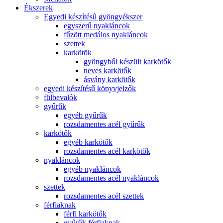
Ékszerek
Egyedi készítésû gyöngyékszer
egyszerű nyakláncok
fűzött medálos nyakláncok
szettek
karkötõk
gyöngyből készült karkötők
neves karkötők
ásvány karkötők
egyedi készítésű könyvjelzők
fülbevalók
gyűrűk
egyéb gyűrűk
rozsdamentes acél gyűrűk
karkötők
egyéb karkötők
rozsdamentes acél karkötők
nyakláncok
egyéb nyakláncok
rozsdamentes acél nyakláncok
szettek
rozsdamentes acél szettek
férfiaknak
férfi karkötők
gyűrűk férfiaknak