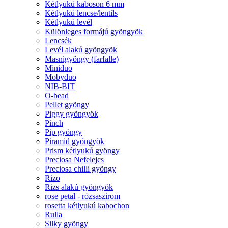
Kétlyukú kaboson 6 mm
Kétlyukú lencse/lentils
Kétlyukú levél
Különleges formájú gyöngyök
Lencsék
Levél alakú gyöngyök
Masnigyöngy (farfalle)
Miniduo
Mobyduo
NIB-BIT
O-bead
Pellet gyöngy
Piggy gyöngyök
Pinch
Pip gyöngy
Piramid gyöngyök
Prism kétlyukú gyöngy
Preciosa Nefelejcs
Preciosa chilli gyöngy
Rizo
Rizs alakú gyöngyök
rose petal - rózsaszirom
rosetta kétlyukú kabochon
Rulla
Silky gyöngy