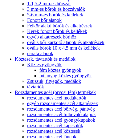
1-1,5-2 mm-es bõrszál
3 mm-es bőrök és hozzávalók
5-6 mm-es bőrök és kellékek
Fonott bőr alapok
Félkör alakú bőrök és alkatrészek
Kerek fonott bőrök és kellékek
egyéb alkatrészek bőrhöz
ovális bőr karkötő alapok és alkatrészek
ovális bőrök 10 x 4,5 mm és kellékek
parafa alapok
Köztesek, távtartók és medálok
Köztes gyöngyök
fém köztes gyöngyök
mûanyag köztes gyöngyök
Zsuzsuk, fityegők, medálok
távtartók
Rozsdamentes acél (orvosi fém) termékek
rozsdamentes acél medáltartók
egyéb rozsdamentes acél alkatrészek
rozsdamentes acél bőrvég, pántvég
rozsdamentes acél fülbevaló alapok
rozsdamentes acél gyöngykupakok
rozsdamentes acél kapcsolók
rozsdamentes acél köztesek
rozsdamentes acél láncok