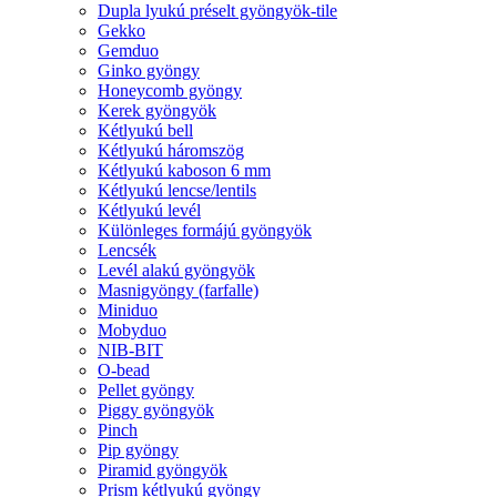
Dupla lyukú préselt gyöngyök-tile
Gekko
Gemduo
Ginko gyöngy
Honeycomb gyöngy
Kerek gyöngyök
Kétlyukú bell
Kétlyukú háromszög
Kétlyukú kaboson 6 mm
Kétlyukú lencse/lentils
Kétlyukú levél
Különleges formájú gyöngyök
Lencsék
Levél alakú gyöngyök
Masnigyöngy (farfalle)
Miniduo
Mobyduo
NIB-BIT
O-bead
Pellet gyöngy
Piggy gyöngyök
Pinch
Pip gyöngy
Piramid gyöngyök
Prism kétlyukú gyöngy