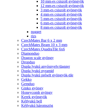
10 mm-es csiszolt gyöngyök
12 mm-es csiszolt gyöngyök
3 mm-es csiszolt gyöngyök
4 mm-es csiszolt gyöngyök
5 mm-es csiszolt gyöngyök
6 mm-es csiszolt gyöngyök
8 mm-es csiszolt gyöngyök
nugget
rizs
CzechMates Bar 6 x 2 mm
CzechMates Beam 10 x 3 mm
CzechMates QuadraTile 6x6
Diamonduo
Dragon scale gyöngy
Dropduo
Dupla lyukú anyósnyelv/dagger
Dupla lyukú pyramid
Dupla lyukú préselt gyöngyök-tile
Gekko
Gemduo
Ginko gyöngy
Honeycomb gyöngy
Kerek gyöngyök
Kétlyukú bell
Kétlyukú háromszög