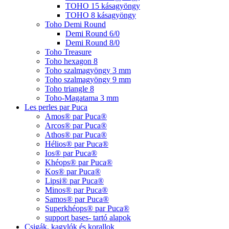
TOHO 15 kásagyöngy
TOHO 8 kásagyöngy
Toho Demi Round
Demi Round 6/0
Demi Round 8/0
Toho Treasure
Toho hexagon 8
Toho szalmagyöngy 3 mm
Toho szalmagyöngy 9 mm
Toho triangle 8
Toho-Magatama 3 mm
Les perles par Puca
Amos® par Puca®
Arcos® par Puca®
Athos® par Puca®
Hélios® par Puca®
Ios® par Puca®
Khéops® par Puca®
Kos® par Puca®
Lipsi® par Puca®
Minos® par Puca®
Samos® par Puca®
Superkhéops® par Puca®
support bases- tartó alapok
Csigák, kagylók és korallok