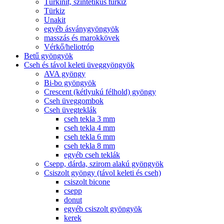
Türkinit, szintetikus türkiz
Türkiz
Unakit
egyéb ásványgyöngyök
masszás és marokkövek
Vérkő/heliotróp
Betű gyöngyök
Cseh és távol keleti üveggyöngyök
AVA gyöngy
Bi-bo gyöngyök
Crescent (kétlyukú félhold) gyöngy
Cseh üveggombok
Cseh üvegteklák
cseh tekla 3 mm
cseh tekla 4 mm
cseh tekla 6 mm
cseh tekla 8 mm
egyéb cseh teklák
Csepp, dárda, szirom alakú gyöngyök
Csiszolt gyöngy (távol keleti és cseh)
csiszolt bicone
csepp
donut
egyéb csiszolt gyöngyök
kerek