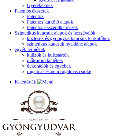
Gyerekeknek
Patentos ékszerek
Patentok
Patentos karkötő alapok
Patentos ékszeralkatrészek
Szintetikus kaucsuk alapok és hozzávalók
köztesek és gyöngyök kaucsuk karkötőhöz
szintetikus kaucsuk nyaklánc alapok
egyéb termékek
kitűzők és kulcstartók
műköröm kellékek
dekorációk és egyebek
rugalmas és nem rugalmas csipke
Kategóriák