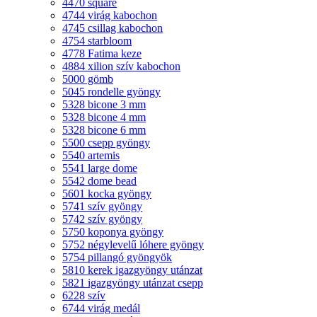
4470 square
4744 virág kabochon
4745 csillag kabochon
4754 starbloom
4778 Fatima keze
4884 xilion szív kabochon
5000 gömb
5045 rondelle gyöngy
5328 bicone 3 mm
5328 bicone 4 mm
5328 bicone 6 mm
5500 csepp gyöngy
5540 artemis
5541 large dome
5542 dome bead
5601 kocka gyöngy
5741 szív gyöngy
5742 szív gyöngy
5750 koponya gyöngy
5752 négylevelű lóhere gyöngy
5754 pillangó gyöngyök
5810 kerek igazgyöngy utánzat
5821 igazgyöngy utánzat csepp
6228 szív
6744 virág medál