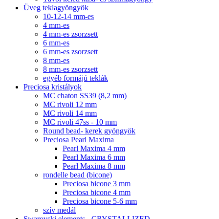
Üveg teklagyöngyök
10-12-14 mm-es
4 mm-es
4 mm-es zsorzsett
6 mm-es
6 mm-es zsorzsett
8 mm-es
8 mm-es zsorzsett
egyéb formájú teklák
Preciosa kristályok
MC chaton SS39 (8,2 mm)
MC rivoli 12 mm
MC rivoli 14 mm
MC rivoli 47ss - 10 mm
Round bead- kerek gyöngyök
Preciosa Pearl Maxima
Pearl Maxima 4 mm
Pearl Maxima 6 mm
Pearl Maxima 8 mm
rondelle bead (bicone)
Preciosa bicone 3 mm
Preciosa bicone 4 mm
Preciosa bicone 5-6 mm
szív medál
Swarovski elements - CRYSTALLIZED