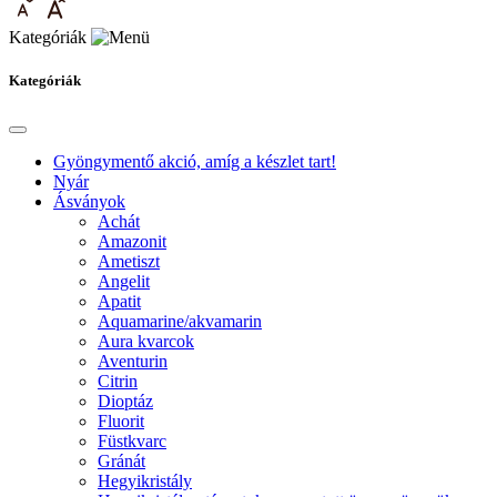
Kategóriák
Kategóriák
Gyöngymentő akció, amíg a készlet tart!
Nyár
Ásványok
Achát
Amazonit
Ametiszt
Angelit
Apatit
Aquamarine/akvamarin
Aura kvarcok
Aventurin
Citrin
Dioptáz
Fluorit
Füstkvarc
Gránát
Hegyikristály