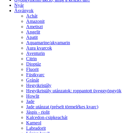
Nyár
Ásványok
Achát
Amazonit
Ametiszt
Angelit
Apatit
Aquamarine/akvamarin
Aura kvarcok
Aventurin
Citrin
Dioptáz
Fluorit
Füstkvarc
Gránát
Hegyikristály
Hegyikristály utánzatok: roppantott üveggyöngyök
Howlit
Jade
Jade utánzat (préselt törmelékes kvarc)
Jáspis - riolit
Kalcedon-csipkeachát
Karneol
Labradorit