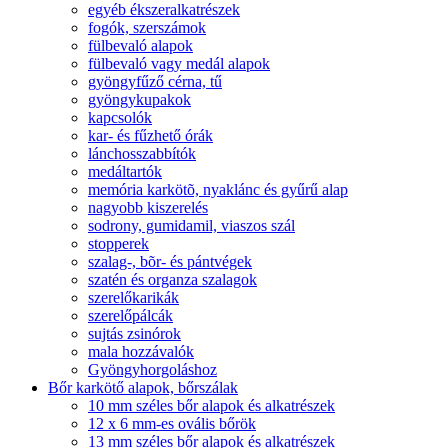
egyéb ékszeralkatrészek
fogók, szerszámok
fülbevaló alapok
fülbevaló vagy medál alapok
gyöngyfűző cérna, tű
gyöngykupakok
kapcsolók
kar- és fűzhető órák
lánchosszabbítók
medáltartók
memória karkötõ, nyaklánc és gyűrű alap
nagyobb kiszerelés
sodrony, gumidamil, viaszos szál
stopperek
szalag-, bõr- és pántvégek
szatén és organza szalagok
szerelőkarikák
szerelőpálcák
sujtás zsinórok
mala hozzávalók
Gyöngyhorgoláshoz
Bőr karkötő alapok, bőrszálak
10 mm széles bőr alapok és alkatrészek
12 x 6 mm-es ovális bőrök
13 mm széles bőr alapok és alkatrészek