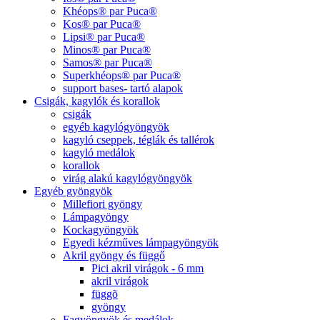
Khéops® par Puca®
Kos® par Puca®
Lipsi® par Puca®
Minos® par Puca®
Samos® par Puca®
Superkhéops® par Puca®
support bases- tartó alapok
Csigák, kagylók és korallok
csigák
egyéb kagylógyöngyök
kagyló cseppek, téglák és tallérok
kagyló medálok
korallok
virág alakú kagylógyöngyök
Egyéb gyöngyök
Millefiori gyöngy
Lámpagyöngy
Kockagyöngyök
Egyedi kézműves lámpagyöngyök
Akril gyöngy és függő
Pici akril virágok - 6 mm
akril virágok
függõ
gyöngy
Fagyöngyök és medálok