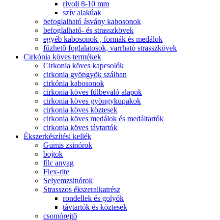
rivoli 8-10 mm
szív alakúak
befoglalható ásvány kabosonok
befoglalható- és strasszkövek
egyéb kabosonok , formák és medálok
fûzhetõ foglalatosok, varrható strasszkövek
Cirkónia köves termékek
Cirkonia köves kapcsolók
cirkonia gyöngyök szálban
cirkónia kabosonok
cirkonia köves fülbevaló alapok
cirkonia köves gyöngykupakok
cirkonia köves köztesek
cirkonia köves medálok és medáltartók
cirkonia köves távtartók
Ékszerkészítési kellék
Gumis zsinórok
bojtok
filc anyag
Flex-rite
Selyemzsinórok
Strasszos ékszeralkatrész
rondellek és golyók
távtartók és köztesek
csomórejtõ