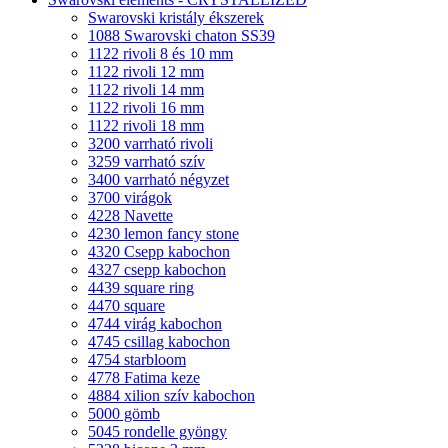
Swarovski kristály ékszerek
1088 Swarovski chaton SS39
1122 rivoli 8 és 10 mm
1122 rivoli 12 mm
1122 rivoli 14 mm
1122 rivoli 16 mm
1122 rivoli 18 mm
3200 varrható rivoli
3259 varrható szív
3400 varrható négyzet
3700 virágok
4228 Navette
4230 lemon fancy stone
4320 Csepp kabochon
4327 csepp kabochon
4439 square ring
4470 square
4744 virág kabochon
4745 csillag kabochon
4754 starbloom
4778 Fatima keze
4884 xilion szív kabochon
5000 gömb
5045 rondelle gyöngy