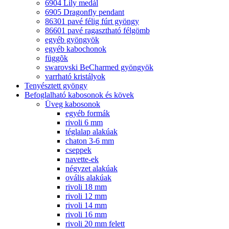
6904 Lily medál
6905 Dragonfly pendant
86301 pavé félig fúrt gyöngy
86601 pavé ragasztható félgömb
egyéb gyöngyök
egyéb kabochonok
függõk
swarovski BeCharmed gyöngyök
varrható kristályok
Tenyésztett gyöngy
Befoglalható kabosonok és kövek
Üveg kabosonok
egyéb formák
rivoli 6 mm
téglalap alakúak
chaton 3-6 mm
cseppek
navette-ek
négyzet alakúak
ovális alakúak
rivoli 18 mm
rivoli 12 mm
rivoli 14 mm
rivoli 16 mm
rivoli 20 mm felett