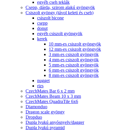
egyéb cseh teklák
Csepp, dárda, szirom alakú gyöngyök
Csiszolt gyöngy (távol keleti és cseh)
csiszolt bicone
csepp
donut
egyéb csiszolt gyöngyök
kerek
10 mm-es csiszolt gyöngyök
12 mm-es csiszolt gyöngyök
3 mm-es csiszolt gyöngyök
4 mm-es csiszolt gyöngyök
5 mm-es csiszolt gyöngyök
6 mm-es csiszolt gyöngyök
8 mm-es csiszolt gyöngyök
nugget
rizs
CzechMates Bar 6 x 2 mm
CzechMates Beam 10 x 3 mm
CzechMates QuadraTile 6x6
Diamonduo
Dragon scale gyöngy
Dropduo
Dupla lyukú anyósnyelv/dagger
Dupla lyukú pyramid