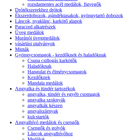
rozsdamentes acél medálok, figyegők
Drótékszerekhez drótok
Ékszerdobozok, ajándéktasakok, gyöngytartó dobozok
Láncok, nyaklánc, karkötő alapok
Paracord alkatrészek
Üveg medálok
Muránói üvegmedálok
vásárlási utalványok
Minták
Gyöngycsomagok - kezdőknek és haladóknak
Csupa csillogás karkötők
Haladóknak
Hangulat és élménycsomagok
Kezdőknek
Mandala medálok
Angyalka és tündér tartozékok
angyalka, tündér és egyéb csomagok
angyalka szoknyák
angyalkák készen
angyalszárnyak
kulcstartók
Angyalhívó medálok és csengők
Csengők és golyók
Láncok angyalhívóhoz
Medálok