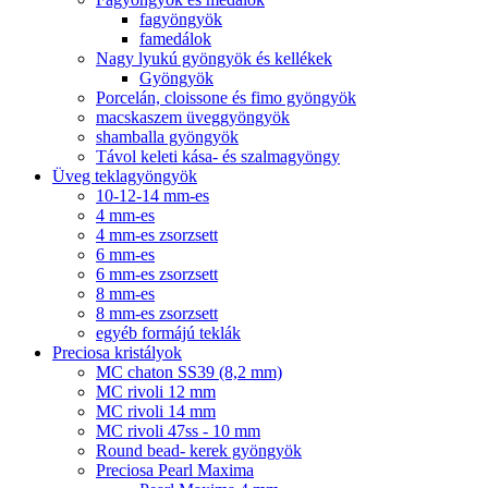
fagyöngyök
famedálok
Nagy lyukú gyöngyök és kellékek
Gyöngyök
Porcelán, cloissone és fimo gyöngyök
macskaszem üveggyöngyök
shamballa gyöngyök
Távol keleti kása- és szalmagyöngy
Üveg teklagyöngyök
10-12-14 mm-es
4 mm-es
4 mm-es zsorzsett
6 mm-es
6 mm-es zsorzsett
8 mm-es
8 mm-es zsorzsett
egyéb formájú teklák
Preciosa kristályok
MC chaton SS39 (8,2 mm)
MC rivoli 12 mm
MC rivoli 14 mm
MC rivoli 47ss - 10 mm
Round bead- kerek gyöngyök
Preciosa Pearl Maxima