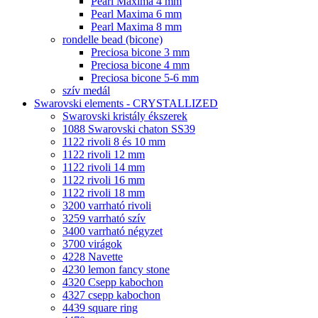
Pearl Maxima 4 mm
Pearl Maxima 6 mm
Pearl Maxima 8 mm
rondelle bead (bicone)
Preciosa bicone 3 mm
Preciosa bicone 4 mm
Preciosa bicone 5-6 mm
szív medál
Swarovski elements - CRYSTALLIZED
Swarovski kristály ékszerek
1088 Swarovski chaton SS39
1122 rivoli 8 és 10 mm
1122 rivoli 12 mm
1122 rivoli 14 mm
1122 rivoli 16 mm
1122 rivoli 18 mm
3200 varrható rivoli
3259 varrható szív
3400 varrható négyzet
3700 virágok
4228 Navette
4230 lemon fancy stone
4320 Csepp kabochon
4327 csepp kabochon
4439 square ring