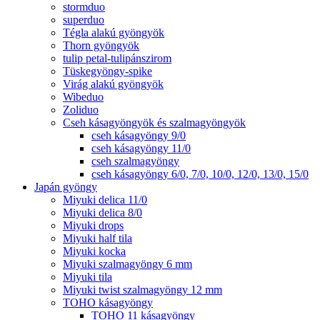
stormduo
superduo
Tégla alakú gyöngyök
Thorn gyöngyök
tulip petal-tulipánszirom
Tüskegyöngy-spike
Virág alakú gyöngyök
Wibeduo
Zoliduo
Cseh kásagyöngyök és szalmagyöngyök
cseh kásagyöngy 9/0
cseh kásagyöngy 11/0
cseh szalmagyöngy
cseh kásagyöngy 6/0, 7/0, 10/0, 12/0, 13/0, 15/0
Japán gyöngy
Miyuki delica 11/0
Miyuki delica 8/0
Miyuki drops
Miyuki half tila
Miyuki kocka
Miyuki szalmagyöngy 6 mm
Miyuki tila
Miyuki twist szalmagyöngy 12 mm
TOHO kásagyöngy
TOHO 11 kásagyöngy