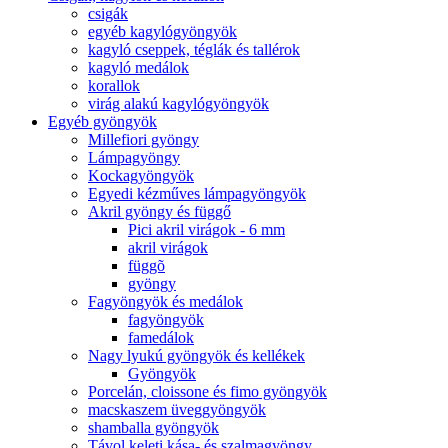
csigák
egyéb kagylógyöngyök
kagyló cseppek, téglák és tallérok
kagyló medálok
korallok
virág alakú kagylógyöngyök
Egyéb gyöngyök
Millefiori gyöngy
Lámpagyöngy
Kockagyöngyök
Egyedi kézműves lámpagyöngyök
Akril gyöngy és függő
Pici akril virágok - 6 mm
akril virágok
függõ
gyöngy
Fagyöngyök és medálok
fagyöngyök
famedálok
Nagy lyukú gyöngyök és kellékek
Gyöngyök
Porcelán, cloissone és fimo gyöngyök
macskaszem üveggyöngyök
shamballa gyöngyök
Távol keleti kása- és szalmagyöngy