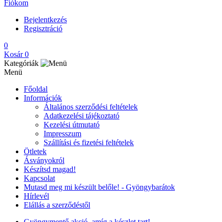
Fiókom
Bejelentkezés
Regisztráció
0
Kosár
0
Kategóriák
Menü
Főoldal
Információk
Általános szerződési feltételek
Adatkezelési tájékoztató
Kezelési útmutató
Impresszum
Szállítási és fizetési feltételek
Ötletek
Ásványokról
Készítsd magad!
Kapcsolat
Mutasd meg mi készült belőle! - Gyöngybarátok
Hírlevél
Elállás a szerződéstől
Gyöngymentő akció, amíg a készlet tart!