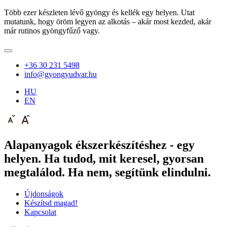
Több ezer készleten lévő gyöngy és kellék egy helyen. Utat
mutatunk, hogy öröm legyen az alkotás – akár most kezded, akár
már rutinos gyöngyfűző vagy.
+36 30 231 5498
info@gyongyudvar.hu
HU
EN
Alapanyagok ékszerkészítéshez - egy
helyen. Ha tudod, mit keresel, gyorsan
megtalálod. Ha nem, segítünk elindulni.
Újdonságok
Készítsd magad!
Kapcsolat