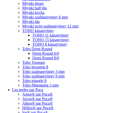
Miyuki drops
Miyuki half tila
Miyuki kocka
Miyuki szalmagyöngy 6 mm
Miyuki tila
Miyuki twist szalmagyöngy 12 mm
TOHO kásagyöngy
TOHO 11 kásagyöngy
TOHO 15 kásagyöngy
TOHO 8 kásagyöngy
Toho Demi Round
Demi Round 6/0
Demi Round 8/0
Toho Treasure
Toho hexagon 8
Toho szalmagyöngy 3 mm
Toho szalmagyöngy 9 mm
Toho triangle 8
Toho-Magatama 3 mm
Les perles par Puca
Amos® par Puca®
Arcos® par Puca®
Athos® par Puca®
Hélios® par Puca®
Ios® par Puca®