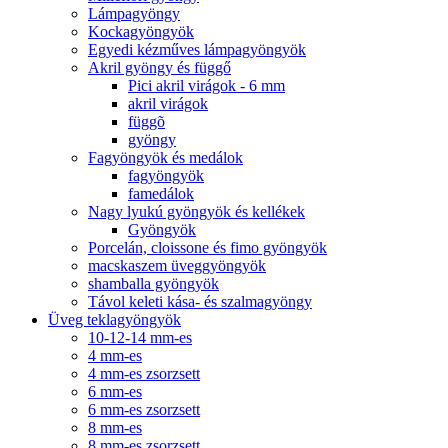
Lámpagyöngy
Kockagyöngyök
Egyedi kézműves lámpagyöngyök
Akril gyöngy és függő
Pici akril virágok - 6 mm
akril virágok
függõ
gyöngy
Fagyöngyök és medálok
fagyöngyök
famedálok
Nagy lyukú gyöngyök és kellékek
Gyöngyök
Porcelán, cloissone és fimo gyöngyök
macskaszem üveggyöngyök
shamballa gyöngyök
Távol keleti kása- és szalmagyöngy
Üveg teklagyöngyök
10-12-14 mm-es
4 mm-es
4 mm-es zsorzsett
6 mm-es
6 mm-es zsorzsett
8 mm-es
8 mm-es zsorzsett