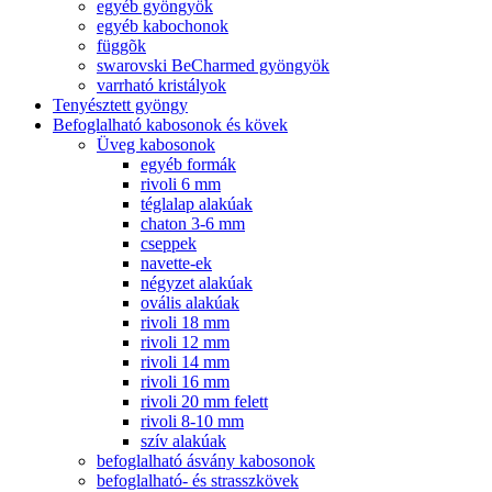
egyéb gyöngyök
egyéb kabochonok
függõk
swarovski BeCharmed gyöngyök
varrható kristályok
Tenyésztett gyöngy
Befoglalható kabosonok és kövek
Üveg kabosonok
egyéb formák
rivoli 6 mm
téglalap alakúak
chaton 3-6 mm
cseppek
navette-ek
négyzet alakúak
ovális alakúak
rivoli 18 mm
rivoli 12 mm
rivoli 14 mm
rivoli 16 mm
rivoli 20 mm felett
rivoli 8-10 mm
szív alakúak
befoglalható ásvány kabosonok
befoglalható- és strasszkövek