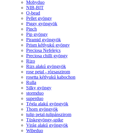
Mobyduo
NIB-BIT
O-bead
Pellet gyöngy
Piggy gyöngyök
Pinch
Pip gyöngy
Piramid gyöngyök
Prism kétlyukú gyöngy
Preciosa Nefelejcs
Preciosa chilli gyöngy
Rizo
Rizs alakú gyöngyök
rose petal - rózsaszirom
rosetta kétlyukú kabochon
Rulla
Silky gyöngy
stormduo
superduo
Tégla alakú gyöngyök
Thorn gyöngyök
tulip petal-tulipánszirom
Tüskegyöngy-spike
Virág alakú gyöngyök
Wibeduo