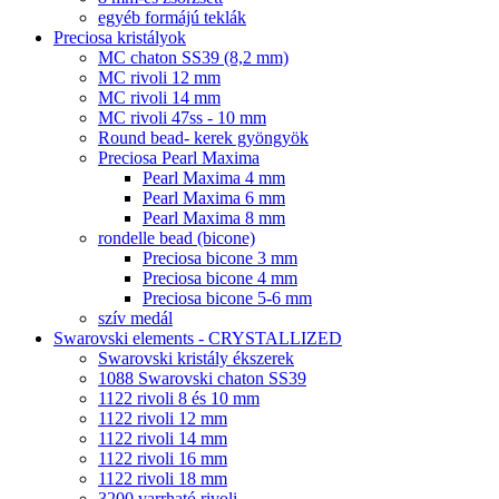
egyéb formájú teklák
Preciosa kristályok
MC chaton SS39 (8,2 mm)
MC rivoli 12 mm
MC rivoli 14 mm
MC rivoli 47ss - 10 mm
Round bead- kerek gyöngyök
Preciosa Pearl Maxima
Pearl Maxima 4 mm
Pearl Maxima 6 mm
Pearl Maxima 8 mm
rondelle bead (bicone)
Preciosa bicone 3 mm
Preciosa bicone 4 mm
Preciosa bicone 5-6 mm
szív medál
Swarovski elements - CRYSTALLIZED
Swarovski kristály ékszerek
1088 Swarovski chaton SS39
1122 rivoli 8 és 10 mm
1122 rivoli 12 mm
1122 rivoli 14 mm
1122 rivoli 16 mm
1122 rivoli 18 mm
3200 varrható rivoli