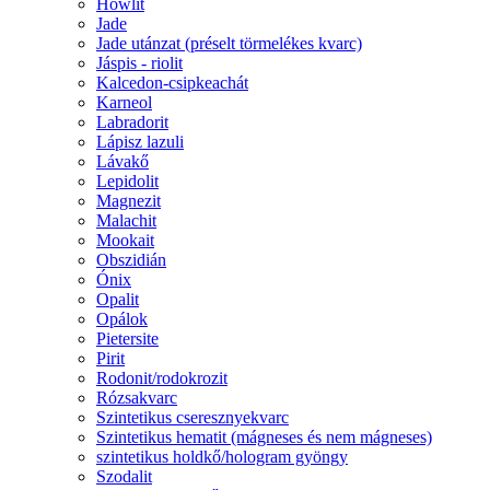
Howlit
Jade
Jade utánzat (préselt törmelékes kvarc)
Jáspis - riolit
Kalcedon-csipkeachát
Karneol
Labradorit
Lápisz lazuli
Lávakő
Lepidolit
Magnezit
Malachit
Mookait
Obszidián
Ónix
Opalit
Opálok
Pietersite
Pirit
Rodonit/rodokrozit
Rózsakvarc
Szintetikus cseresznyekvarc
Szintetikus hematit (mágneses és nem mágneses)
szintetikus holdkő/hologram gyöngy
Szodalit