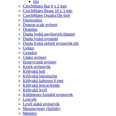
rizs
CzechMates Bar 6 x 2 mm
CzechMates Beam 10 x 3 mm
CzechMates QuadraTile 6x6
Diamonduo
Dragon scale gyöngy
Dropduo
Dupla lyukú anyósnyelv/dagger
Dupla lyukú pyramid
Dupla lyukú préselt gyöngyök-tile
Gekko
Gemduo
Ginko gyöngy
Honeycomb gyöngy
Kerek gyöngyök
Kétlyukú bell
Kétlyukú háromszög
Kétlyukú kaboson 6 mm
Kétlyukú lencse/lentils
Kétlyukú levél
Különleges formájú gyöngyök
Lencsék
Levél alakú gyöngyök
Masnigyöngy (farfalle)
Miniduo