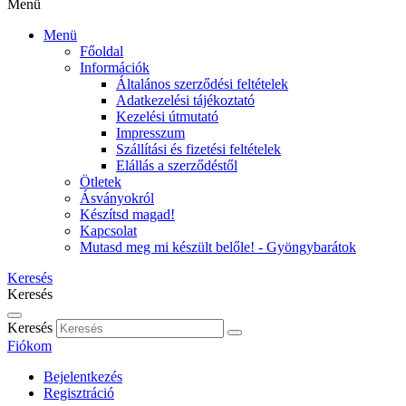
Menü
Menü
Főoldal
Információk
Általános szerződési feltételek
Adatkezelési tájékoztató
Kezelési útmutató
Impresszum
Szállítási és fizetési feltételek
Elállás a szerződéstől
Ötletek
Ásványokról
Készítsd magad!
Kapcsolat
Mutasd meg mi készült belőle! - Gyöngybarátok
Keresés
Keresés
Keresés
Fiókom
Bejelentkezés
Regisztráció