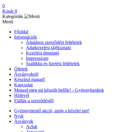
0
Kosár
0
Kategóriák
Menü
Főoldal
Információk
Általános szerződési feltételek
Adatkezelési tájékoztató
Kezelési útmutató
Impresszum
Szállítási és fizetési feltételek
Ötletek
Ásványokról
Készítsd magad!
Kapcsolat
Mutasd meg mi készült belőle! - Gyöngybarátok
Hírlevél
Elállás a szerződéstől
Gyöngymentő akció, amíg a készlet tart!
Nyár
Ásványok
Achát
Amazonit