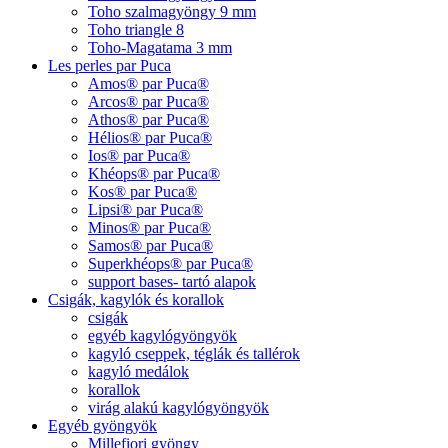
Toho szalmagyöngy 9 mm
Toho triangle 8
Toho-Magatama 3 mm
Les perles par Puca
Amos® par Puca®
Arcos® par Puca®
Athos® par Puca®
Hélios® par Puca®
Ios® par Puca®
Khéops® par Puca®
Kos® par Puca®
Lipsi® par Puca®
Minos® par Puca®
Samos® par Puca®
Superkhéops® par Puca®
support bases- tartó alapok
Csigák, kagylók és korallok
csigák
egyéb kagylógyöngyök
kagyló cseppek, téglák és tallérok
kagyló medálok
korallok
virág alakú kagylógyöngyök
Egyéb gyöngyök
Millefiori gyöngy