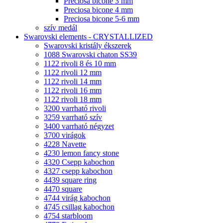
Preciosa bicone 3 mm
Preciosa bicone 4 mm
Preciosa bicone 5-6 mm
szív medál
Swarovski elements - CRYSTALLIZED
Swarovski kristály ékszerek
1088 Swarovski chaton SS39
1122 rivoli 8 és 10 mm
1122 rivoli 12 mm
1122 rivoli 14 mm
1122 rivoli 16 mm
1122 rivoli 18 mm
3200 varrható rivoli
3259 varrható szív
3400 varrható négyzet
3700 virágok
4228 Navette
4230 lemon fancy stone
4320 Csepp kabochon
4327 csepp kabochon
4439 square ring
4470 square
4744 virág kabochon
4745 csillag kabochon
4754 starbloom