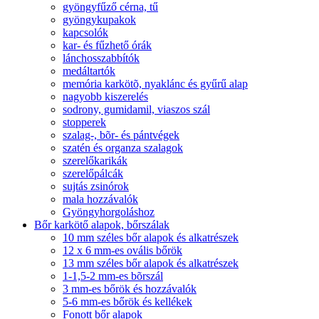
gyöngyfűző cérna, tű
gyöngykupakok
kapcsolók
kar- és fűzhető órák
lánchosszabbítók
medáltartók
memória karkötõ, nyaklánc és gyűrű alap
nagyobb kiszerelés
sodrony, gumidamil, viaszos szál
stopperek
szalag-, bõr- és pántvégek
szatén és organza szalagok
szerelőkarikák
szerelőpálcák
sujtás zsinórok
mala hozzávalók
Gyöngyhorgoláshoz
Bőr karkötő alapok, bőrszálak
10 mm széles bőr alapok és alkatrészek
12 x 6 mm-es ovális bőrök
13 mm széles bőr alapok és alkatrészek
1-1,5-2 mm-es bõrszál
3 mm-es bőrök és hozzávalók
5-6 mm-es bőrök és kellékek
Fonott bőr alapok