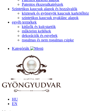
Patentos ékszeralkatrészek
Szintetikus kaucsuk alapok és hozzávalók
köztesek és gyöngyök kaucsuk karkötőhöz
szintetikus kaucsuk nyaklánc alapok
egyéb termékek
kitűzők és kulcstartók
műköröm kellékek
dekorációk és egyebek
rugalmas és nem rugalmas csipke
Kategóriák
HU
EN