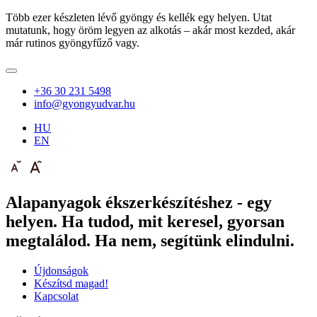
Több ezer készleten lévő gyöngy és kellék egy helyen. Utat
mutatunk, hogy öröm legyen az alkotás – akár most kezded, akár
már rutinos gyöngyfűző vagy.
+36 30 231 5498
info@gyongyudvar.hu
HU
EN
Alapanyagok ékszerkészítéshez - egy
helyen. Ha tudod, mit keresel, gyorsan
megtalálod. Ha nem, segítünk elindulni.
Újdonságok
Készítsd magad!
Kapcsolat