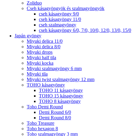
Zoliduo
Cseh kásagyöngyök és szalmagyöngyök
cseh kásagyöngy 9/0
cseh kásagyöngy 11/0
cseh szalmagyöngy
cseh kásagyöngy 6/0, 7/0, 10/0, 12/0, 13/0, 15/0
Japán gyöngy
Miyuki delica 11/0
Miyuki delica 8/0
Miyuki drops
Miyuki half tila
Miyuki kocka
Miyuki szalmagyöngy 6 mm
Miyuki tila
Miyuki twist szalmagyöngy 12 mm
TOHO kásagyöngy
TOHO 11 kásagyöngy
TOHO 15 kásagyöngy
TOHO 8 kásagyöngy
Toho Demi Round
Demi Round 6/0
Demi Round 8/0
Toho Treasure
Toho hexagon 8
Toho szalmagyöngy 3 mm