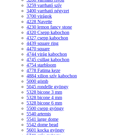
3259 varrható szív
3400 varrható négyzet
3700 virágok
4228 Navette
4230 lemon fancy stone
4320 Csepp kabochon
4327 csepp kabochon
4439 square ring
4470 square
4744 virág kabochon
4745 csillag kabochon
4754 starbloom
4778 Fatima keze
4884 xilion szív kabochon
5000 gömb
5045 rondelle gyöngy
5328 bicone 3 mm
5328 bicone 4 mm
5328 bicone 6 mm
5500 csepp gyöngy
5540 artemis
5541 large dome
5542 dome bead
5601 kocka gyöngy