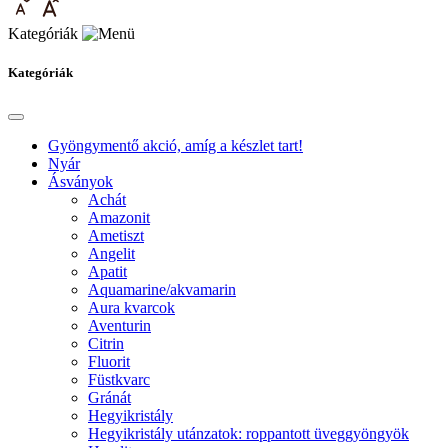
Kategóriák
Kategóriák
Gyöngymentő akció, amíg a készlet tart!
Nyár
Ásványok
Achát
Amazonit
Ametiszt
Angelit
Apatit
Aquamarine/akvamarin
Aura kvarcok
Aventurin
Citrin
Fluorit
Füstkvarc
Gránát
Hegyikristály
Hegyikristály utánzatok: roppantott üveggyöngyök