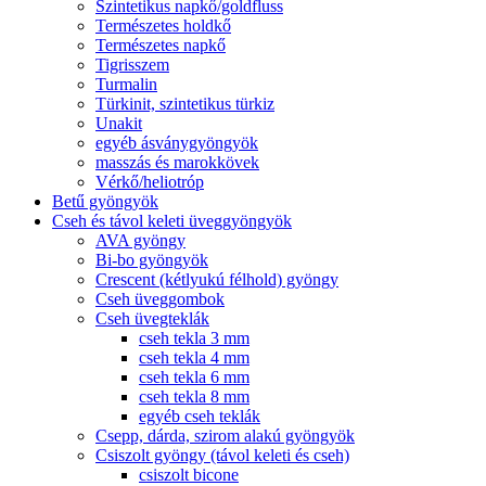
Szintetikus napkő/goldfluss
Természetes holdkő
Természetes napkő
Tigrisszem
Turmalin
Türkinit, szintetikus türkiz
Unakit
egyéb ásványgyöngyök
masszás és marokkövek
Vérkő/heliotróp
Betű gyöngyök
Cseh és távol keleti üveggyöngyök
AVA gyöngy
Bi-bo gyöngyök
Crescent (kétlyukú félhold) gyöngy
Cseh üveggombok
Cseh üvegteklák
cseh tekla 3 mm
cseh tekla 4 mm
cseh tekla 6 mm
cseh tekla 8 mm
egyéb cseh teklák
Csepp, dárda, szirom alakú gyöngyök
Csiszolt gyöngy (távol keleti és cseh)
csiszolt bicone