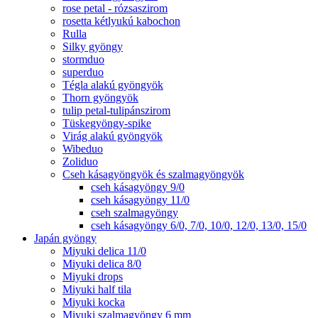
rose petal - rózsaszirom
rosetta kétlyukú kabochon
Rulla
Silky gyöngy
stormduo
superduo
Tégla alakú gyöngyök
Thorn gyöngyök
tulip petal-tulipánszirom
Tüskegyöngy-spike
Virág alakú gyöngyök
Wibeduo
Zoliduo
Cseh kásagyöngyök és szalmagyöngyök
cseh kásagyöngy 9/0
cseh kásagyöngy 11/0
cseh szalmagyöngy
cseh kásagyöngy 6/0, 7/0, 10/0, 12/0, 13/0, 15/0
Japán gyöngy
Miyuki delica 11/0
Miyuki delica 8/0
Miyuki drops
Miyuki half tila
Miyuki kocka
Miyuki szalmagyöngy 6 mm