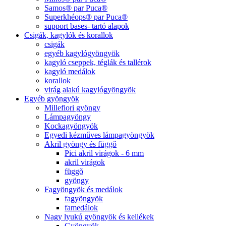
Samos® par Puca®
Superkhéops® par Puca®
support bases- tartó alapok
Csigák, kagylók és korallok
csigák
egyéb kagylógyöngyök
kagyló cseppek, téglák és tallérok
kagyló medálok
korallok
virág alakú kagylógyöngyök
Egyéb gyöngyök
Millefiori gyöngy
Lámpagyöngy
Kockagyöngyök
Egyedi kézműves lámpagyöngyök
Akril gyöngy és függő
Pici akril virágok - 6 mm
akril virágok
függõ
gyöngy
Fagyöngyök és medálok
fagyöngyök
famedálok
Nagy lyukú gyöngyök és kellékek
Gyöngyök