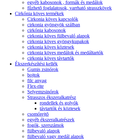
egyéb kabosonok , formák és medálok
fûzhetõ foglalatosok, varrható strasszkövek
Cirkónia köves termékek
Cirkonia köves kapcsolók
cirkonia gyöngyök szálban
cirkónia kabosonok
cirkonia köves fülbevaló alapok
cirkonia köves gyöngykupakok
cirkonia köves köztesek
cirkonia köves medálok és medáltartók
cirkonia köves távtartók
Ékszerkészítési kellék
Gumis zsinórok
bojtok
filc anyag
Flex-rite
Selyemzsinórok
Strasszos ékszeralkatrész
rondellek és golyók
távtartók és köztesek
csomórejtõ
egyéb ékszeralkatrészek
fogók, szerszámok
fülbevaló alapok
fülbevaló vagy medál alapok