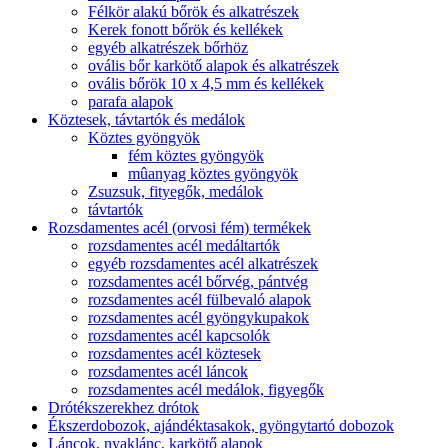
Félkör alakú bőrök és alkatrészek
Kerek fonott bőrök és kellékek
egyéb alkatrészek bőrhöz
ovális bőr karkötő alapok és alkatrészek
ovális bőrök 10 x 4,5 mm és kellékek
parafa alapok
Köztesek, távtartók és medálok
Köztes gyöngyök
fém köztes gyöngyök
mûanyag köztes gyöngyök
Zsuzsuk, fityegők, medálok
távtartók
Rozsdamentes acél (orvosi fém) termékek
rozsdamentes acél medáltartók
egyéb rozsdamentes acél alkatrészek
rozsdamentes acél bőrvég, pántvég
rozsdamentes acél fülbevaló alapok
rozsdamentes acél gyöngykupakok
rozsdamentes acél kapcsolók
rozsdamentes acél köztesek
rozsdamentes acél láncok
rozsdamentes acél medálok, figyegők
Drótékszerekhez drótok
Ékszerdobozok, ajándéktasakok, gyöngytartó dobozok
Láncok, nyaklánc, karkötő alapok