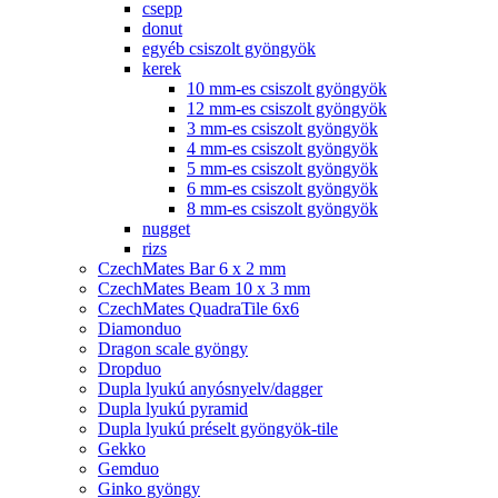
csepp
donut
egyéb csiszolt gyöngyök
kerek
10 mm-es csiszolt gyöngyök
12 mm-es csiszolt gyöngyök
3 mm-es csiszolt gyöngyök
4 mm-es csiszolt gyöngyök
5 mm-es csiszolt gyöngyök
6 mm-es csiszolt gyöngyök
8 mm-es csiszolt gyöngyök
nugget
rizs
CzechMates Bar 6 x 2 mm
CzechMates Beam 10 x 3 mm
CzechMates QuadraTile 6x6
Diamonduo
Dragon scale gyöngy
Dropduo
Dupla lyukú anyósnyelv/dagger
Dupla lyukú pyramid
Dupla lyukú préselt gyöngyök-tile
Gekko
Gemduo
Ginko gyöngy