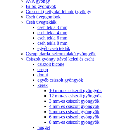
AVA gyöngy
Bi-bo gyöngyök
Crescent (kétlyukú félhold) gyöngy
Cseh üveggombok
Cseh üvegteklák
cseh tekla 3 mm
cseh tekla 4 mm
cseh tekla 6 mm
cseh tekla 8 mm
egyéb cseh teklák
Csepp, dárda, szirom alakú gyöngyök
Csiszolt gyöngy (távol keleti és cseh)
csiszolt bicone
csepp
donut
egyéb csiszolt gyöngyök
kerek
10 mm-es csiszolt gyöngyök
12 mm-es csiszolt gyöngyök
3 mm-es csiszolt gyöngyök
4 mm-es csiszolt gyöngyök
5 mm-es csiszolt gyöngyök
6 mm-es csiszolt gyöngyök
8 mm-es csiszolt gyöngyök
nugget