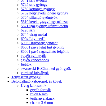
5741 szív gyöngy
5742 szív gyöngy
5750 koponya gyöngy
5752 négylevelű lóhere gyöngy
5754 pillangó gyöngyök
5810 kerek igazgyöngy utánzat
5821 igazgyöngy utánzat csepp
6228 szív
6744 virág medál
6904 Lily medál
6905 Dragonfly pendant
86301 pavé félig fúrt gyöngy
86601 pavé ragasztható félgömb
egyéb gyöngyök
egyéb kabochonok
függõk
swarovski BeCharmed gyöngyök
varrható kristályok
Tenyésztett gyöngy
Befoglalható kabosonok és kövek
Üveg kabosonok
egyéb formák
rivoli 6 mm
téglalap alakúak
chaton 3-6 mm