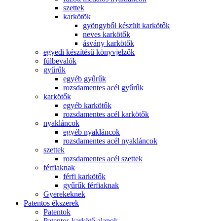
szettek
karkötõk
gyöngyből készült karkötők
neves karkötők
ásvány karkötők
egyedi készítésű könyvjelzők
fülbevalók
gyűrűk
egyéb gyűrűk
rozsdamentes acél gyűrűk
karkötők
egyéb karkötők
rozsdamentes acél karkötők
nyakláncok
egyéb nyakláncok
rozsdamentes acél nyakláncok
szettek
rozsdamentes acél szettek
férfiaknak
férfi karkötők
gyűrűk férfiaknak
Gyerekeknek
Patentos ékszerek
Patentok
Patentos karkötő alapok