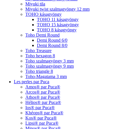
Miyuki tila
Miyuki twist szalmagyöngy 12 mm
TOHO kásagyöngy
TOHO 11 kásagyöngy
TOHO 15 kásagyöngy
TOHO 8 kásagyöngy
Toho Demi Round
Demi Round 6/0
Demi Round 8/0
Toho Treasure
Toho hexagon 8
Toho szalmagyöngy 3 mm
Toho szalmagyöngy 9 mm
Toho triangle 8
Toho-Magatama 3 mm
Les perles par Puca
Amos® par Puca®
Arcos® par Puca®
Athos® par Puca®
Hélios® par Puca®
Ios® par Puca®
Khéops® par Puca®
Kos® par Puca®
Lipsi® par Puca®
Minos® par Puca®