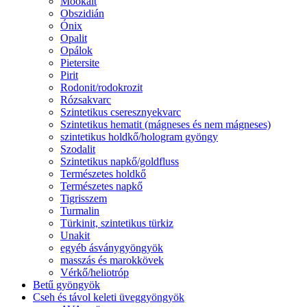
Mookait
Obszidián
Ónix
Opalit
Opálok
Pietersite
Pirit
Rodonit/rodokrozit
Rózsakvarc
Szintetikus cseresznyekvarc
Szintetikus hematit (mágneses és nem mágneses)
szintetikus holdkő/hologram gyöngy
Szodalit
Szintetikus napkő/goldfluss
Természetes holdkő
Természetes napkő
Tigrisszem
Turmalin
Türkinit, szintetikus türkiz
Unakit
egyéb ásványgyöngyök
masszás és marokkövek
Vérkő/heliotróp
Betű gyöngyök
Cseh és távol keleti üveggyöngyök