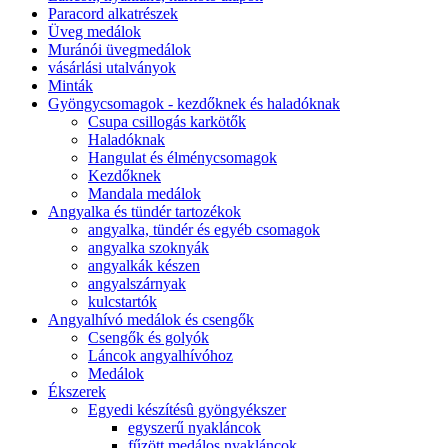
Paracord alkatrészek
Üveg medálok
Muránói üvegmedálok
vásárlási utalványok
Minták
Gyöngycsomagok - kezdőknek és haladóknak
Csupa csillogás karkötők
Haladóknak
Hangulat és élménycsomagok
Kezdőknek
Mandala medálok
Angyalka és tündér tartozékok
angyalka, tündér és egyéb csomagok
angyalka szoknyák
angyalkák készen
angyalszárnyak
kulcstartók
Angyalhívó medálok és csengők
Csengők és golyók
Láncok angyalhívóhoz
Medálok
Ékszerek
Egyedi készítésû gyöngyékszer
egyszerű nyakláncok
fűzött medálos nyakláncok