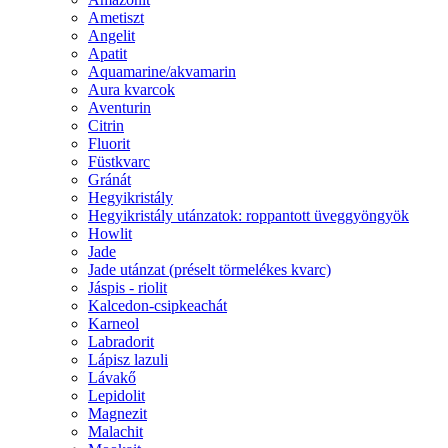
Ametiszt
Angelit
Apatit
Aquamarine/akvamarin
Aura kvarcok
Aventurin
Citrin
Fluorit
Füstkvarc
Gránát
Hegyikristály
Hegyikristály utánzatok: roppantott üveggyöngyök
Howlit
Jade
Jade utánzat (préselt törmelékes kvarc)
Jáspis - riolit
Kalcedon-csipkeachát
Karneol
Labradorit
Lápisz lazuli
Lávakő
Lepidolit
Magnezit
Malachit