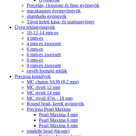
Porcelán, cloissone és fimo gyöngyök
macskaszem üveggyöngyök
shamballa gyöngyök
Távol keleti kása- és szalmagyöngy
Üveg teklagyöngyök
10-12-14 mm-es
4 mm-es
4 mm-es zsorzsett
6 mm-es
6 mm-es zsorzsett
8 mm-es
8 mm-es zsorzsett
egyéb formájú teklák
Preciosa kristályok
MC chaton SS39 (8,2 mm)
MC rivoli 12 mm
MC rivoli 14 mm
MC rivoli 47ss - 10 mm
Round bead- kerek gyöngyök
Preciosa Pearl Maxima
Pearl Maxima 4 mm
Pearl Maxima 6 mm
Pearl Maxima 8 mm
rondelle bead (bicone)