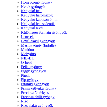
Honeycomb gyöngy
Kerek gyöngyök
Kétlyukú bell
Kétlyukú háromszög
Kétlyukú kaboson 6 mm
Kétlyukú lencse/lentils
Kétlyukú levél
Különleges formájú gyöngyök
Lencsék
Levél alakú gyöngyök
Masnigyöngy (farfalle)
Miniduo
Mobyduo
NIB-BIT
O-bead
Pellet gyöngy
Piggy gyöngyök
Pinch
Pip gyöngy
Piramid gyöngyök
Prism kétlyukú gyöngy
Preciosa Nefelejcs
Preciosa chilli gyöngy
Rizo
Rizs alakú gyöngyök