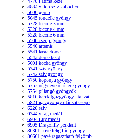
4778 Fatima keze
4884 xilion szív kabochon
5000 gömb
5045 rondelle gyöngy
5328 bicone 3 mm
5328 bicone 4 mm
5328 bicone 6 mm
5500 csepp gyöngy
5540 artemis
5541 large dome
5542 dome bead
5601 kocka gyöngy
5741 szív gyöngy
5742 szív gyöngy
5750 koponya gyöngy
5752 négylevelű lóhere gyöngy
5754 pillangó gyöngyök
5810 kerek igazgyöngy utánzat
5821 igazgyöngy utánzat csepp
6228 szív
6744 virág medál
6904 Lily medál
6905 Dragonfly pendant
86301 pavé félig fúrt gyöngy
86601 pavé ragasztható félgömb