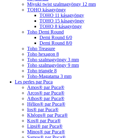
Miyuki twist szalmagyöngy 12 mm
TOHO kásagyöngy
TOHO 11 kásagyöngy
TOHO 15 kásagyöngy
TOHO 8 kásagyöngy
Toho Demi Round
Demi Round 6/0
Demi Round 8/0
Toho Treasure
Toho hexagon 8
Toho szalmagyöngy 3 mm
Toho szalmagyöngy 9 mm
Toho triangle 8
Toho-Magatama 3 mm
Les perles par Puca
Amos® par Puca®
Arcos® par Puca®
Athos® par Puca®
Hélios® par Puca®
Ios® par Puca®
Khéops® par Puca®
Kos® par Puca®
Lipsi® par Puca®
Minos® par Puca®
Samos® par Puca®