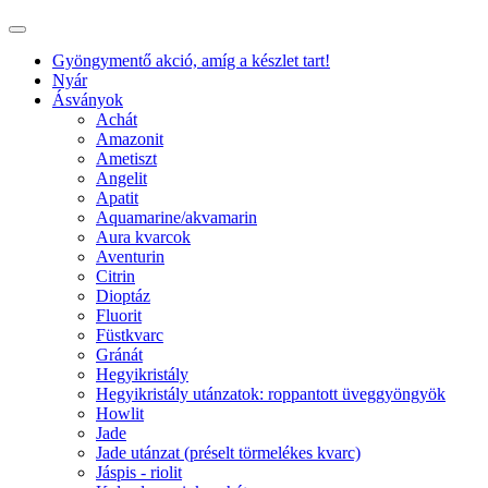
Gyöngymentő akció, amíg a készlet tart!
Nyár
Ásványok
Achát
Amazonit
Ametiszt
Angelit
Apatit
Aquamarine/akvamarin
Aura kvarcok
Aventurin
Citrin
Dioptáz
Fluorit
Füstkvarc
Gránát
Hegyikristály
Hegyikristály utánzatok: roppantott üveggyöngyök
Howlit
Jade
Jade utánzat (préselt törmelékes kvarc)
Jáspis - riolit