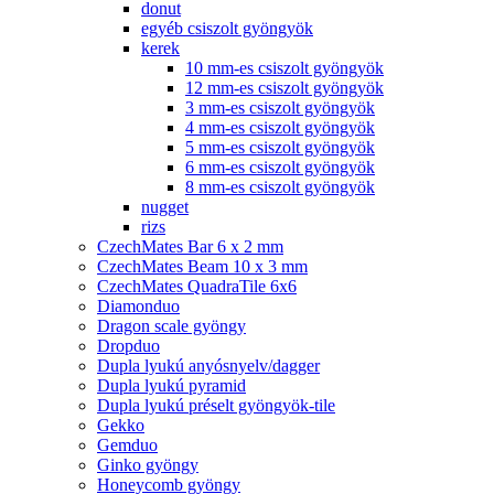
donut
egyéb csiszolt gyöngyök
kerek
10 mm-es csiszolt gyöngyök
12 mm-es csiszolt gyöngyök
3 mm-es csiszolt gyöngyök
4 mm-es csiszolt gyöngyök
5 mm-es csiszolt gyöngyök
6 mm-es csiszolt gyöngyök
8 mm-es csiszolt gyöngyök
nugget
rizs
CzechMates Bar 6 x 2 mm
CzechMates Beam 10 x 3 mm
CzechMates QuadraTile 6x6
Diamonduo
Dragon scale gyöngy
Dropduo
Dupla lyukú anyósnyelv/dagger
Dupla lyukú pyramid
Dupla lyukú préselt gyöngyök-tile
Gekko
Gemduo
Ginko gyöngy
Honeycomb gyöngy