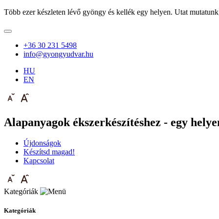
Több ezer készleten lévő gyöngy és kellék egy helyen. Utat mutatunk
+36 30 231 5498
info@gyongyudvar.hu
HU
EN
Alapanyagok ékszerkészítéshez - egy helyen
Újdonságok
Készítsd magad!
Kapcsolat
Kategóriák
Kategóriák