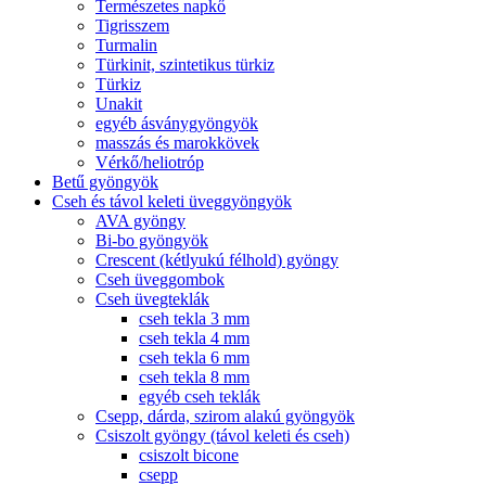
Természetes napkő
Tigrisszem
Turmalin
Türkinit, szintetikus türkiz
Türkiz
Unakit
egyéb ásványgyöngyök
masszás és marokkövek
Vérkő/heliotróp
Betű gyöngyök
Cseh és távol keleti üveggyöngyök
AVA gyöngy
Bi-bo gyöngyök
Crescent (kétlyukú félhold) gyöngy
Cseh üveggombok
Cseh üvegteklák
cseh tekla 3 mm
cseh tekla 4 mm
cseh tekla 6 mm
cseh tekla 8 mm
egyéb cseh teklák
Csepp, dárda, szirom alakú gyöngyök
Csiszolt gyöngy (távol keleti és cseh)
csiszolt bicone
csepp