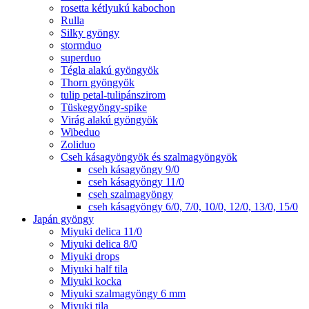
rosetta kétlyukú kabochon
Rulla
Silky gyöngy
stormduo
superduo
Tégla alakú gyöngyök
Thorn gyöngyök
tulip petal-tulipánszirom
Tüskegyöngy-spike
Virág alakú gyöngyök
Wibeduo
Zoliduo
Cseh kásagyöngyök és szalmagyöngyök
cseh kásagyöngy 9/0
cseh kásagyöngy 11/0
cseh szalmagyöngy
cseh kásagyöngy 6/0, 7/0, 10/0, 12/0, 13/0, 15/0
Japán gyöngy
Miyuki delica 11/0
Miyuki delica 8/0
Miyuki drops
Miyuki half tila
Miyuki kocka
Miyuki szalmagyöngy 6 mm
Miyuki tila