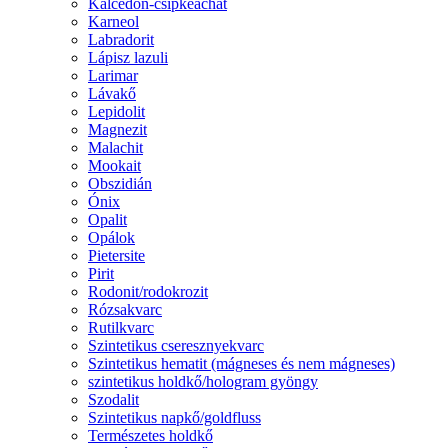
Kalcedon-csipkeachát
Karneol
Labradorit
Lápisz lazuli
Larimar
Lávakő
Lepidolit
Magnezit
Malachit
Mookait
Obszidián
Ónix
Opalit
Opálok
Pietersite
Pirit
Rodonit/rodokrozit
Rózsakvarc
Rutilkvarc
Szintetikus cseresznyekvarc
Szintetikus hematit (mágneses és nem mágneses)
szintetikus holdkő/hologram gyöngy
Szodalit
Szintetikus napkő/goldfluss
Természetes holdkő