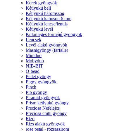
Kerek gyöngyök
Kétlyukú bell
Kétlyukú háromszög
Kétlyukú kaboson 6 mm
Kétlyukú lencse/lentils
Kétlyukú levél
Különleges formájú gyöngyök
Lencsék
Levél alakú gyöngyök
Masnigyöngy (farfalle)
Miniduo
Mobyduo
NIB-BIT
O-bead
Pellet gyöngy
Piggy gyöngyök
Pinch
Pip gyöngy
Piramid gyöngyök
Prism kétlyukú gyöngy
Preciosa Nefelejcs
Preciosa chilli gyöngy
Rizo
Rizs alakú gyöngyök
rose petal - rózsaszirom