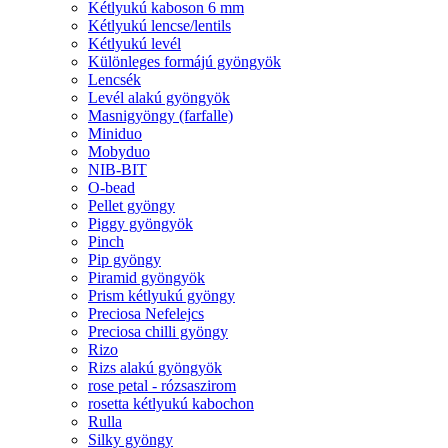
Kétlyukú kaboson 6 mm
Kétlyukú lencse/lentils
Kétlyukú levél
Különleges formájú gyöngyök
Lencsék
Levél alakú gyöngyök
Masnigyöngy (farfalle)
Miniduo
Mobyduo
NIB-BIT
O-bead
Pellet gyöngy
Piggy gyöngyök
Pinch
Pip gyöngy
Piramid gyöngyök
Prism kétlyukú gyöngy
Preciosa Nefelejcs
Preciosa chilli gyöngy
Rizo
Rizs alakú gyöngyök
rose petal - rózsaszirom
rosetta kétlyukú kabochon
Rulla
Silky gyöngy