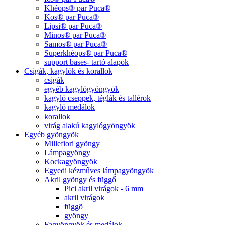
Khéops® par Puca®
Kos® par Puca®
Lipsi® par Puca®
Minos® par Puca®
Samos® par Puca®
Superkhéops® par Puca®
support bases- tartó alapok
Csigák, kagylók és korallok
csigák
egyéb kagylógyöngyök
kagyló cseppek, téglák és tallérok
kagyló medálok
korallok
virág alakú kagylógyöngyök
Egyéb gyöngyök
Millefiori gyöngy
Lámpagyöngy
Kockagyöngyök
Egyedi kézműves lámpagyöngyök
Akril gyöngy és függő
Pici akril virágok - 6 mm
akril virágok
függõ
gyöngy
Fagyöngyök és medálok