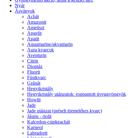
Nyár
Ásványok
Achát
Amazonit
Ametiszt
Angelit
Apatit
Aquamarine/akvamarin
Aura kvarcok
Aventurin
Citrin
Dioptáz
Fluorit
Füstkvarc
Gránát
Hegyikristály
Hegyikristály utánzatok: roppantott üveggyöngyök
Howlit
Jade
Jade utánzat (préselt törmelékes kvarc)
Jáspis - riolit
Kalcedon-csipkeachát
Karneol
Labradorit