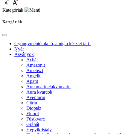
Kategóriák
Kategóriák
Gyöngymentő akció, amíg a készlet tart!
Nyár
Ásványok
Achát
Amazonit
Ametiszt
Angelit
Apatit
Aquamarine/akvamarin
Aura kvarcok
Aventurin
Citrin
Dioptáz
Fluorit
Füstkvarc
Gránát
Hegyikristály