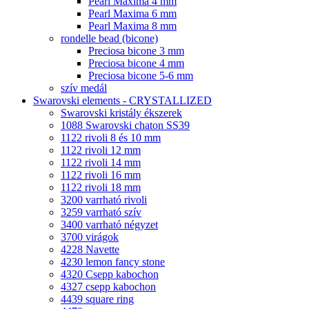
Pearl Maxima 4 mm
Pearl Maxima 6 mm
Pearl Maxima 8 mm
rondelle bead (bicone)
Preciosa bicone 3 mm
Preciosa bicone 4 mm
Preciosa bicone 5-6 mm
szív medál
Swarovski elements - CRYSTALLIZED
Swarovski kristály ékszerek
1088 Swarovski chaton SS39
1122 rivoli 8 és 10 mm
1122 rivoli 12 mm
1122 rivoli 14 mm
1122 rivoli 16 mm
1122 rivoli 18 mm
3200 varrható rivoli
3259 varrható szív
3400 varrható négyzet
3700 virágok
4228 Navette
4230 lemon fancy stone
4320 Csepp kabochon
4327 csepp kabochon
4439 square ring