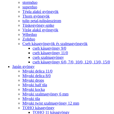
stormduo
superduo
Tégla alakú gyöngyök
Thorn gyöngyök
tulip petal-tulipánszirom
Tüskegyöngy-spike
Virág alakú gyöngyök
Wibeduo
Zoliduo
Cseh kásagyöngyök és szalmagyöngyök
cseh kásagyöngy 9/0
cseh kásagyöngy 11/0
cseh szalmagyöngy
cseh kásagyöngy 6/0, 7/0, 10/0, 12/0, 13/0, 15/0
Japán gyöngy
Miyuki delica 11/0
Miyuki delica 8/0
Miyuki drops
Miyuki half tila
Miyuki kocka
Miyuki szalmagyöngy 6 mm
Miyuki tila
Miyuki twist szalmagyöngy 12 mm
TOHO kásagyöngy
TOHO 11 kásagyöngy