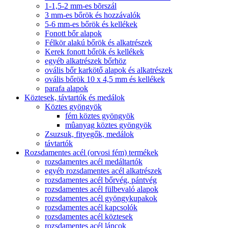
1-1,5-2 mm-es bõrszál
3 mm-es bőrök és hozzávalók
5-6 mm-es bőrök és kellékek
Fonott bőr alapok
Félkör alakú bőrök és alkatrészek
Kerek fonott bőrök és kellékek
egyéb alkatrészek bőrhöz
ovális bőr karkötő alapok és alkatrészek
ovális bőrök 10 x 4,5 mm és kellékek
parafa alapok
Köztesek, távtartók és medálok
Köztes gyöngyök
fém köztes gyöngyök
mûanyag köztes gyöngyök
Zsuzsuk, fityegők, medálok
távtartók
Rozsdamentes acél (orvosi fém) termékek
rozsdamentes acél medáltartók
egyéb rozsdamentes acél alkatrészek
rozsdamentes acél bőrvég, pántvég
rozsdamentes acél fülbevaló alapok
rozsdamentes acél gyöngykupakok
rozsdamentes acél kapcsolók
rozsdamentes acél köztesek
rozsdamentes acél láncok