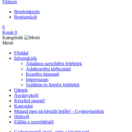
Fiókom
Bejelentkezés
Regisztráció
0
Kosár
0
Kategóriák
Menü
Főoldal
Információk
Általános szerződési feltételek
Adatkezelési tájékoztató
Kezelési útmutató
Impresszum
Szállítási és fizetési feltételek
Ötletek
Ásványokról
Készítsd magad!
Kapcsolat
Mutasd meg mi készült belőle! - Gyöngybarátok
Hírlevél
Elállás a szerződéstől
Gyöngymentő akció, amíg a készlet tart!