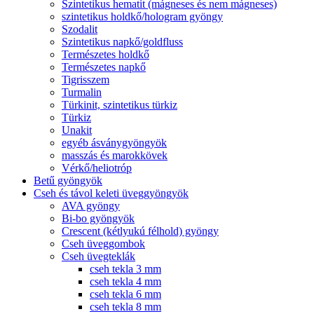
Szintetikus hematit (mágneses és nem mágneses)
szintetikus holdkő/hologram gyöngy
Szodalit
Szintetikus napkő/goldfluss
Természetes holdkő
Természetes napkő
Tigrisszem
Turmalin
Türkinit, szintetikus türkiz
Türkiz
Unakit
egyéb ásványgyöngyök
masszás és marokkövek
Vérkő/heliotróp
Betű gyöngyök
Cseh és távol keleti üveggyöngyök
AVA gyöngy
Bi-bo gyöngyök
Crescent (kétlyukú félhold) gyöngy
Cseh üveggombok
Cseh üvegteklák
cseh tekla 3 mm
cseh tekla 4 mm
cseh tekla 6 mm
cseh tekla 8 mm