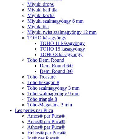
Miyuki drops
Miyuki half tila
Miyuki kocka
Miyuki szalmagyöngy 6 mm
Miyuki tila
Miyuki twist szalmagyöngy 12 mm
TOHO kásagyöngy
TOHO 11 kásagyöngy
TOHO 15 kásagyöngy
TOHO 8 kásagyöngy
Toho Demi Round
Demi Round 6/0
Demi Round 8/0
Toho Treasure
Toho hexagon 8
Toho szalmagyöngy 3 mm
Toho szalmagyöngy 9 mm
Toho triangle 8
Toho-Magatama 3 mm
Les perles par Puca
Amos® par Puca®
Arcos® par Puca®
Athos® par Puca®
Hélios® par Puca®
Ios® par Puca®