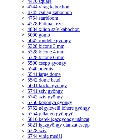
4470 square
4744 virág kabochon
4745 csillag kabochon
4754 starbloom
4778 Fatima keze
4884 xilion szív kabochon
5000 gömb
5045 rondelle gyöngy
5328 bicone 3 mm
5328 bicone 4 mm
5328 bicone 6 mm
5500 csepp gyöngy
5540 artemis
5541 large dome
5542 dome bead
5601 kocka gyöngy
5741 szív gyöngy
5742 szív gyöngy
5750 koponya gyöngy
5752 négylevelű lóhere gyöngy
5754 pillangó gyöngyök
5810 kerek igazgyöngy utánzat
5821 igazgyöngy utánzat csepp
6228 szív
6744 virág medál