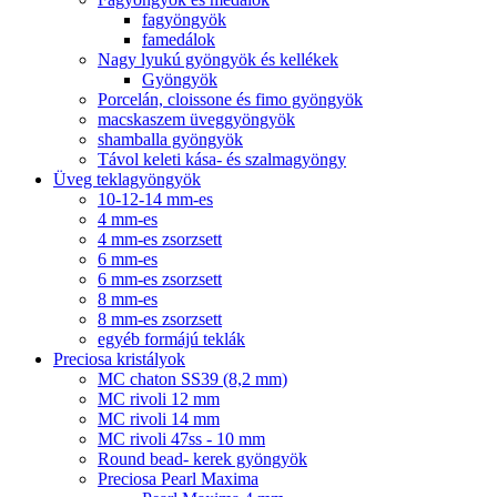
fagyöngyök
famedálok
Nagy lyukú gyöngyök és kellékek
Gyöngyök
Porcelán, cloissone és fimo gyöngyök
macskaszem üveggyöngyök
shamballa gyöngyök
Távol keleti kása- és szalmagyöngy
Üveg teklagyöngyök
10-12-14 mm-es
4 mm-es
4 mm-es zsorzsett
6 mm-es
6 mm-es zsorzsett
8 mm-es
8 mm-es zsorzsett
egyéb formájú teklák
Preciosa kristályok
MC chaton SS39 (8,2 mm)
MC rivoli 12 mm
MC rivoli 14 mm
MC rivoli 47ss - 10 mm
Round bead- kerek gyöngyök
Preciosa Pearl Maxima