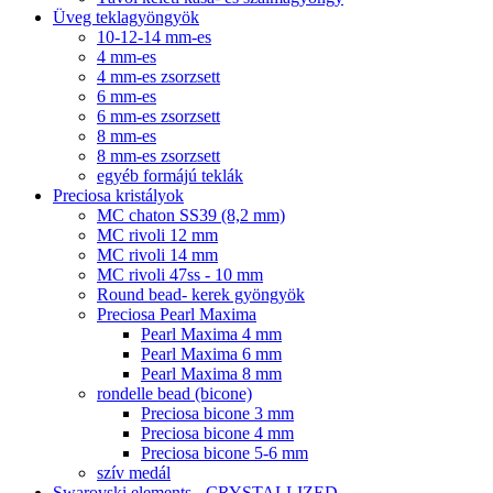
Üveg teklagyöngyök
10-12-14 mm-es
4 mm-es
4 mm-es zsorzsett
6 mm-es
6 mm-es zsorzsett
8 mm-es
8 mm-es zsorzsett
egyéb formájú teklák
Preciosa kristályok
MC chaton SS39 (8,2 mm)
MC rivoli 12 mm
MC rivoli 14 mm
MC rivoli 47ss - 10 mm
Round bead- kerek gyöngyök
Preciosa Pearl Maxima
Pearl Maxima 4 mm
Pearl Maxima 6 mm
Pearl Maxima 8 mm
rondelle bead (bicone)
Preciosa bicone 3 mm
Preciosa bicone 4 mm
Preciosa bicone 5-6 mm
szív medál
Swarovski elements - CRYSTALLIZED