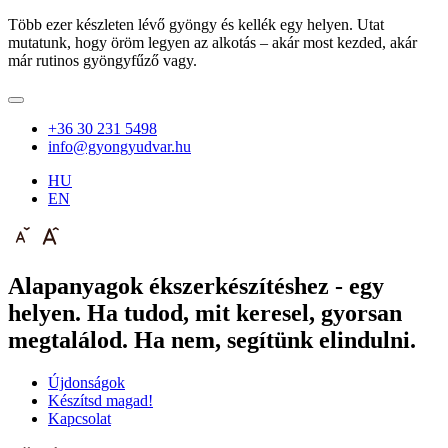
Több ezer készleten lévő gyöngy és kellék egy helyen. Utat
mutatunk, hogy öröm legyen az alkotás – akár most kezded, akár
már rutinos gyöngyfűző vagy.
+36 30 231 5498
info@gyongyudvar.hu
HU
EN
Alapanyagok ékszerkészítéshez - egy
helyen. Ha tudod, mit keresel, gyorsan
megtalálod. Ha nem, segítünk elindulni.
Újdonságok
Készítsd magad!
Kapcsolat