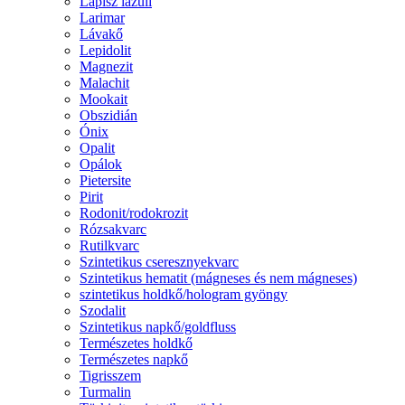
Lápisz lazuli
Larimar
Lávakő
Lepidolit
Magnezit
Malachit
Mookait
Obszidián
Ónix
Opalit
Opálok
Pietersite
Pirit
Rodonit/rodokrozit
Rózsakvarc
Rutilkvarc
Szintetikus cseresznyekvarc
Szintetikus hematit (mágneses és nem mágneses)
szintetikus holdkő/hologram gyöngy
Szodalit
Szintetikus napkő/goldfluss
Természetes holdkő
Természetes napkő
Tigrisszem
Turmalin