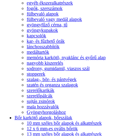
egyéb ékszeralkatrészek
fogók, szerszámok
fülbevaló alapok
fülbevaló vagy medál alapok
gyöngyfűző cérna, tű
gyöngykupakok
kapcsolók
kar- és fűzhető órák
lánchosszabbítók
medáltartók
memória karkötõ, nyaklánc és gyűrű alap
nagyobb kiszerelés
sodrony, gumidamil, viaszos szál
stopperek
szalag-, bõr- és pántvégek
szatén és organza szalagok
szerelőkarikák
szerelőpálcák
sujtás zsinórok
mala hozzávalók
Gyöngyhorgoláshoz
Bőr karkötő alapok, bőrszálak
10 mm széles bőr alapok és alkatrészek
12 x 6 mm-es ovális bőrök
13 mm széles bőr alapok és alkatrészek