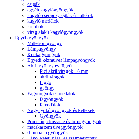
csigák
egyéb kagylógyöngyök
kagyló cseppek, téglák és tallérok
kagyló medálok
korallok
virág alakú kagylógyöngyök
Egyéb gyöngyök
Millefiori gyöngy
Lámpagyöngy
Kockagyöngyök
Egyedi kézműves lámpagyöngyök
Akril gyöngy és függő
Pici akril virágok - 6 mm
akril virágok
függõ
gyöngy
Fagyöngyök és medálok
fagyöngyök
famedálok
Nagy lyukú gyöngyök és kellékek
Gyöngyök
Porcelán, cloissone és fimo gyöngyök
macskaszem üveggyöngyök
shamballa gyöngyök
Távol keleti kása- és szalmagyöngy