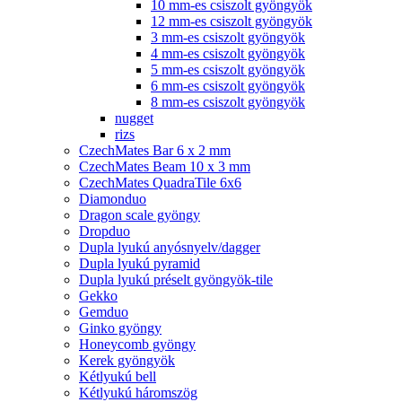
10 mm-es csiszolt gyöngyök
12 mm-es csiszolt gyöngyök
3 mm-es csiszolt gyöngyök
4 mm-es csiszolt gyöngyök
5 mm-es csiszolt gyöngyök
6 mm-es csiszolt gyöngyök
8 mm-es csiszolt gyöngyök
nugget
rizs
CzechMates Bar 6 x 2 mm
CzechMates Beam 10 x 3 mm
CzechMates QuadraTile 6x6
Diamonduo
Dragon scale gyöngy
Dropduo
Dupla lyukú anyósnyelv/dagger
Dupla lyukú pyramid
Dupla lyukú préselt gyöngyök-tile
Gekko
Gemduo
Ginko gyöngy
Honeycomb gyöngy
Kerek gyöngyök
Kétlyukú bell
Kétlyukú háromszög