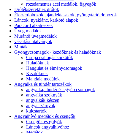
rozsdamentes acél medálok, figyegők
Drótékszerekhez drótok
Ékszerdobozok, ajándéktasakok, gyöngytartó dobozok
Láncok, nyaklánc, karkötő alapok
Paracord alkatrészek
Üveg medálok
Muránói üvegmedálok
vásárlási utalványok
Minták
Gyöngycsomagok - kezdőknek és haladóknak
Csupa csillogás karkötők
Haladóknak
Hangulat és élménycsomagok
Kezdőknek
Mandala medálok
Angyalka és tündér tartozékok
angyalka, tündér és egyéb csomagok
angyalka szoknyák
angyalkák készen
angyalszárnyak
kulcstartók
Angyalhívó medálok és csengők
Csengők és golyók
Láncok angyalhívóhoz
Medálok