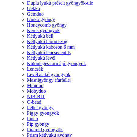
Dupla lyukú préselt gyöngyök-tile
Gekko
Gemduo
Ginko gyöngy
Honeycomb gyöngy
Kerek gyöngyök
Kétlyukú bell
Kétlyukú háromszög
Kétlyukú kaboson 6 mm
Kétlyukú lencse/lentils
Kétlyukú levél
Különleges formájú gyöngyök
Lencsék
Levél alakú gyöngyök
Masnigyöngy (farfalle)
Miniduo
Mobyduo
NIB-BIT
O-bead
Pellet gyöngy
Piggy gyöngyök
Pinch
Pip gyöngy
Piramid gyöngyök
Prism kétlyukú gyöngy