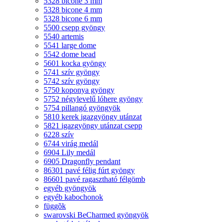
5328 bicone 3 mm
5328 bicone 4 mm
5328 bicone 6 mm
5500 csepp gyöngy
5540 artemis
5541 large dome
5542 dome bead
5601 kocka gyöngy
5741 szív gyöngy
5742 szív gyöngy
5750 koponya gyöngy
5752 négylevelű lóhere gyöngy
5754 pillangó gyöngyök
5810 kerek igazgyöngy utánzat
5821 igazgyöngy utánzat csepp
6228 szív
6744 virág medál
6904 Lily medál
6905 Dragonfly pendant
86301 pavé félig fúrt gyöngy
86601 pavé ragasztható félgömb
egyéb gyöngyök
egyéb kabochonok
függõk
swarovski BeCharmed gyöngyök