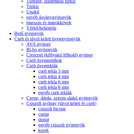
Türkinit, szintetikus türkiz
Türkiz
Unakit
egyéb ásványgyöngyök
masszás és marokkövek
Vérkő/heliotróp
Betű gyöngyök
Cseh és távol keleti üveggyöngyök
AVA gyöngy
Bi-bo gyöngyök
Crescent (kétlyukú félhold) gyöngy
Cseh üveggombok
Cseh üvegteklák
cseh tekla 3 mm
cseh tekla 4 mm
cseh tekla 6 mm
cseh tekla 8 mm
egyéb cseh teklák
Csepp, dárda, szirom alakú gyöngyök
Csiszolt gyöngy (távol keleti és cseh)
csiszolt bicone
csepp
donut
egyéb csiszolt gyöngyök
kerek