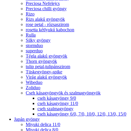
Preciosa Nefelejcs
Preciosa chilli gyöngy
Rizo
Rizs alakú gyöngyök
rose petal - rózsaszirom
rosetta kétlyukú kabochon
Rulla
Silky gyöngy
stormduo
superduo
Tégla alakú gyöngyök
Thorn gyöngyök
tulip petal-tulipánszirom
Tüskegyöngy-spike
Virág alakú gyöngyök
Wibeduo
Zoliduo
Cseh kásagyöngyök és szalmagyöngyök
cseh kásagyöngy 9/0
cseh kásagyöngy 11/0
cseh szalmagyöngy
cseh kásagyöngy 6/0, 7/0, 10/0, 12/0, 13/0, 15/0
Japán gyöngy
Miyuki delica 11/0
Miyuki delica 8/0