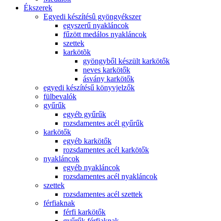
Ékszerek
Egyedi készítésû gyöngyékszer
egyszerű nyakláncok
fűzött medálos nyakláncok
szettek
karkötõk
gyöngyből készült karkötők
neves karkötők
ásvány karkötők
egyedi készítésű könyvjelzők
fülbevalók
gyűrűk
egyéb gyűrűk
rozsdamentes acél gyűrűk
karkötők
egyéb karkötők
rozsdamentes acél karkötők
nyakláncok
egyéb nyakláncok
rozsdamentes acél nyakláncok
szettek
rozsdamentes acél szettek
férfiaknak
férfi karkötők
gyűrűk férfiaknak