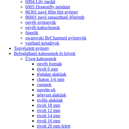
6904 Lily medál
6905 Dragonfly pendant
86301 pavé félig fúrt gyöngy
86601 pavé ragasztható félgömb
egyéb gyöngyök
egyéb kabochonok
függõk
swarovski BeCharmed gyöngyök
varrható kristályok
Tenyésztett gyöngy
Befoglalható kabosonok és kövek
Üveg kabosonok
egyéb formák
rivoli 6 mm
téglalap alakúak
chaton 3-6 mm
cseppek
navette-ek
négyzet alakúak
ovális alakúak
rivoli 18 mm
rivoli 12 mm
rivoli 14 mm
rivoli 16 mm
rivoli 20 mm felett