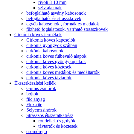
rivoli 8-10 mm
szív alakúak
befoglalható ásvány kabosonok
befoglalható- és strasszkövek
egyéb kabosonok , formák és medálok
fûzhetõ foglalatosok, varrható strasszkövek
Cirkónia köves termékek
Cirkonia köves kapcsolók
cirkonia gyöngyök szálban
cirkónia kabosonok
cirkonia köves fülbevaló alapok
cirkonia köves gyöngykupakok
cirkonia köves köztesek
cirkonia köves medálok és medáltartók
cirkonia köves távtartók
Ékszerkészítési kellék
Gumis zsinórok
bojtok
filc anyag
Flex-rite
Selyemzsinórok
Strasszos ékszeralkatrész
rondellek és golyók
távtartók és köztesek
csomórejtõ