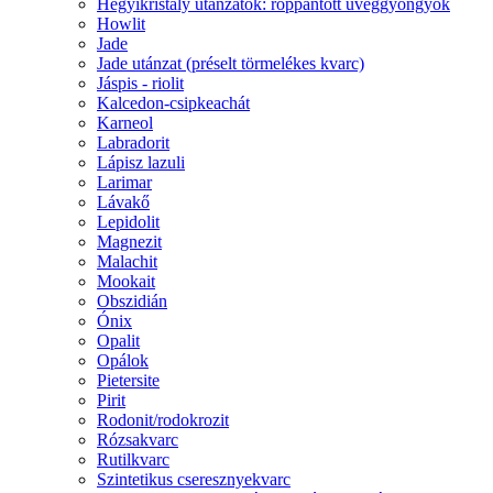
Hegyikristály utánzatok: roppantott üveggyöngyök
Howlit
Jade
Jade utánzat (préselt törmelékes kvarc)
Jáspis - riolit
Kalcedon-csipkeachát
Karneol
Labradorit
Lápisz lazuli
Larimar
Lávakő
Lepidolit
Magnezit
Malachit
Mookait
Obszidián
Ónix
Opalit
Opálok
Pietersite
Pirit
Rodonit/rodokrozit
Rózsakvarc
Rutilkvarc
Szintetikus cseresznyekvarc