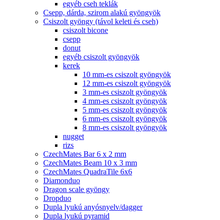
egyéb cseh teklák
Csepp, dárda, szirom alakú gyöngyök
Csiszolt gyöngy (távol keleti és cseh)
csiszolt bicone
csepp
donut
egyéb csiszolt gyöngyök
kerek
10 mm-es csiszolt gyöngyök
12 mm-es csiszolt gyöngyök
3 mm-es csiszolt gyöngyök
4 mm-es csiszolt gyöngyök
5 mm-es csiszolt gyöngyök
6 mm-es csiszolt gyöngyök
8 mm-es csiszolt gyöngyök
nugget
rizs
CzechMates Bar 6 x 2 mm
CzechMates Beam 10 x 3 mm
CzechMates QuadraTile 6x6
Diamonduo
Dragon scale gyöngy
Dropduo
Dupla lyukú anyósnyelv/dagger
Dupla lyukú pyramid