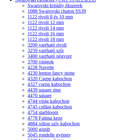
Swarovski kristály ékszerek
1088 Swarovski chaton SS39
1122 rivoli 8 és 10 mm
1122 rivoli 12 mm
1122 rivoli 14 mm
1122 rivoli 16 mm
1122 rivoli 18 mm
3200 varrható rivoli
3259 varrható szív
3400 varrható négyzet
3700 virágok
4228 Navette
4230 lemon fancy stone
4320 Csepp kabochon
4327 csepp kabochon
4439 square ring
4470 square
4744 virág kabochon
4745 csillag kabochon
4754 starbloom
4778 Fatima keze
4884 xilion szív kabochon
5000 gömb
5045 rondelle gyöngy