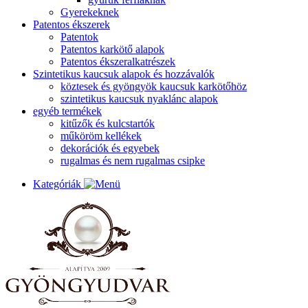
Gyerekeknek
Patentos ékszerek
Patentok
Patentos karkötő alapok
Patentos ékszeralkatrészek
Szintetikus kaucsuk alapok és hozzávalók
köztesek és gyöngyök kaucsuk karkötőhöz
szintetikus kaucsuk nyaklánc alapok
egyéb termékek
kitűzők és kulcstartók
műköröm kellékek
dekorációk és egyebek
rugalmas és nem rugalmas csipke
Kategóriák