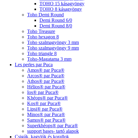
TOHO 15 kásagyöngy
TOHO 8 kásagyöngy
Toho Demi Round
Demi Round 6/0
Demi Round 8/0
Toho Treasure
Toho hexagon 8
Toho szalmagyöngy 3 mm
Toho szalmagyöngy 9 mm
Toho triangle 8
Toho-Magatama 3 mm
Les perles par Puca
Amos® par Puca®
Arcos® par Puca®
Athos® par Puca®
Hélios® par Puca®
Ios® par Puca®
Khéops® par Puca®
Kos® par Puca®
Lipsi® par Puca®
Minos® par Puca®
Samos® par Puca®
Superkhéops® par Puca®
support bases- tartó alapok
Csigák, kagylók és korallok