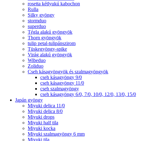
rosetta kétlyukú kabochon
Rulla
Silky gyöngy
stormduo
superduo
Tégla alakú gyöngyök
Thorn gyöngyök
tulip petal-tulipánszirom
Tüskegyöngy-spike
Virág alakú gyöngyök
Wibeduo
Zoliduo
Cseh kásagyöngyök és szalmagyöngyök
cseh kásagyöngy 9/0
cseh kásagyöngy 11/0
cseh szalmagyöngy
cseh kásagyöngy 6/0, 7/0, 10/0, 12/0, 13/0, 15/0
Japán gyöngy
Miyuki delica 11/0
Miyuki delica 8/0
Miyuki drops
Miyuki half tila
Miyuki kocka
Miyuki szalmagyöngy 6 mm
Miyuki tila