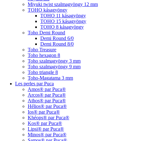
Miyuki twist szalmagyöngy 12 mm
TOHO kásagyöngy
TOHO 11 kásagyöngy
TOHO 15 kásagyöngy
TOHO 8 kásagyöngy
Toho Demi Round
Demi Round 6/0
Demi Round 8/0
Toho Treasure
Toho hexagon 8
Toho szalmagyöngy 3 mm
Toho szalmagyöngy 9 mm
Toho triangle 8
Toho-Magatama 3 mm
Les perles par Puca
Amos® par Puca®
Arcos® par Puca®
Athos® par Puca®
Hélios® par Puca®
Ios® par Puca®
Khéops® par Puca®
Kos® par Puca®
Lipsi® par Puca®
Minos® par Puca®
Samos® par Puca®