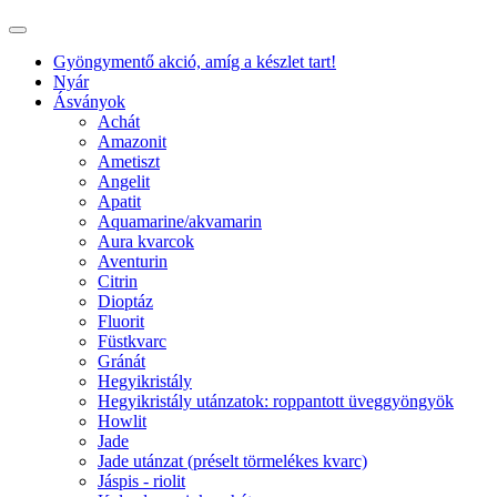
Gyöngymentő akció, amíg a készlet tart!
Nyár
Ásványok
Achát
Amazonit
Ametiszt
Angelit
Apatit
Aquamarine/akvamarin
Aura kvarcok
Aventurin
Citrin
Dioptáz
Fluorit
Füstkvarc
Gránát
Hegyikristály
Hegyikristály utánzatok: roppantott üveggyöngyök
Howlit
Jade
Jade utánzat (préselt törmelékes kvarc)
Jáspis - riolit