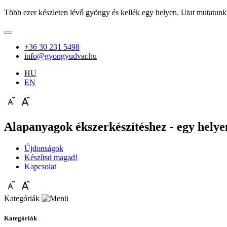
Több ezer készleten lévő gyöngy és kellék egy helyen. Utat mutatunk
+36 30 231 5498
info@gyongyudvar.hu
HU
EN
Alapanyagok ékszerkészítéshez - egy helyen
Újdonságok
Készítsd magad!
Kapcsolat
Kategóriák
Kategóriák