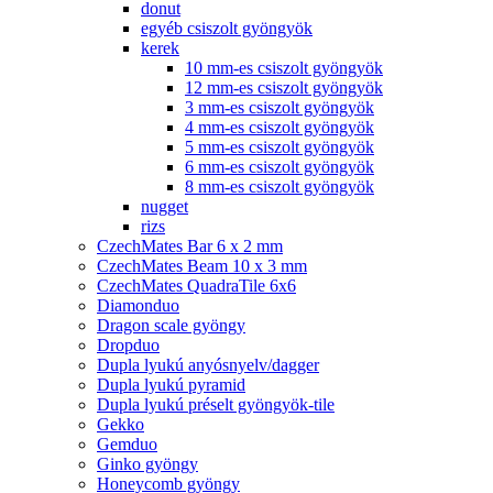
donut
egyéb csiszolt gyöngyök
kerek
10 mm-es csiszolt gyöngyök
12 mm-es csiszolt gyöngyök
3 mm-es csiszolt gyöngyök
4 mm-es csiszolt gyöngyök
5 mm-es csiszolt gyöngyök
6 mm-es csiszolt gyöngyök
8 mm-es csiszolt gyöngyök
nugget
rizs
CzechMates Bar 6 x 2 mm
CzechMates Beam 10 x 3 mm
CzechMates QuadraTile 6x6
Diamonduo
Dragon scale gyöngy
Dropduo
Dupla lyukú anyósnyelv/dagger
Dupla lyukú pyramid
Dupla lyukú préselt gyöngyök-tile
Gekko
Gemduo
Ginko gyöngy
Honeycomb gyöngy