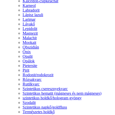
Kalcedon-csipkeachát
Karneol
Labradorit
Lápisz lazuli
Larimar
Lávakő
Lepidolit
Magnezit
Malachit
Mookait
Obszidián
Ónix
Opalit
Opálok
Pietersite
Pirit
Rodonit/rodokrozit
Rózsakvarc
Rutilkvarc
Szintetikus cseresznyekvarc
Szintetikus hematit (mágneses és nem mágneses)
szintetikus holdkő/hologram gyöngy
Szodalit
Szintetikus napkő/goldfluss
Természetes holdkő