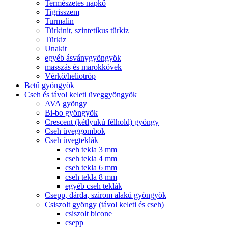
Természetes napkő
Tigrisszem
Turmalin
Türkinit, szintetikus türkiz
Türkiz
Unakit
egyéb ásványgyöngyök
masszás és marokkövek
Vérkő/heliotróp
Betű gyöngyök
Cseh és távol keleti üveggyöngyök
AVA gyöngy
Bi-bo gyöngyök
Crescent (kétlyukú félhold) gyöngy
Cseh üveggombok
Cseh üvegteklák
cseh tekla 3 mm
cseh tekla 4 mm
cseh tekla 6 mm
cseh tekla 8 mm
egyéb cseh teklák
Csepp, dárda, szirom alakú gyöngyök
Csiszolt gyöngy (távol keleti és cseh)
csiszolt bicone
csepp