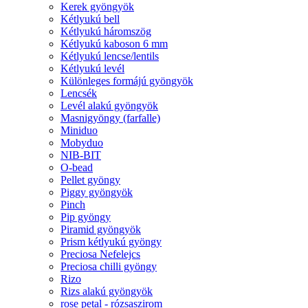
Kerek gyöngyök
Kétlyukú bell
Kétlyukú háromszög
Kétlyukú kaboson 6 mm
Kétlyukú lencse/lentils
Kétlyukú levél
Különleges formájú gyöngyök
Lencsék
Levél alakú gyöngyök
Masnigyöngy (farfalle)
Miniduo
Mobyduo
NIB-BIT
O-bead
Pellet gyöngy
Piggy gyöngyök
Pinch
Pip gyöngy
Piramid gyöngyök
Prism kétlyukú gyöngy
Preciosa Nefelejcs
Preciosa chilli gyöngy
Rizo
Rizs alakú gyöngyök
rose petal - rózsaszirom