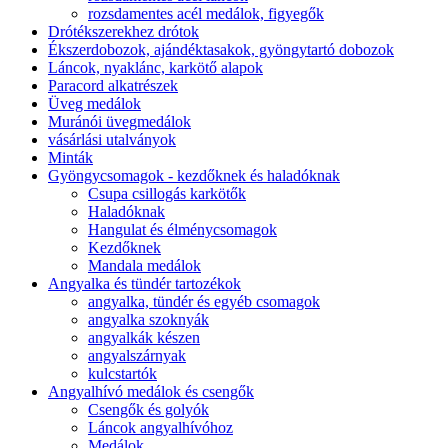
rozsdamentes acél medálok, figyegők
Drótékszerekhez drótok
Ékszerdobozok, ajándéktasakok, gyöngytartó dobozok
Láncok, nyaklánc, karkötő alapok
Paracord alkatrészek
Üveg medálok
Muránói üvegmedálok
vásárlási utalványok
Minták
Gyöngycsomagok - kezdőknek és haladóknak
Csupa csillogás karkötők
Haladóknak
Hangulat és élménycsomagok
Kezdőknek
Mandala medálok
Angyalka és tündér tartozékok
angyalka, tündér és egyéb csomagok
angyalka szoknyák
angyalkák készen
angyalszárnyak
kulcstartók
Angyalhívó medálok és csengők
Csengők és golyók
Láncok angyalhívóhoz
Medálok