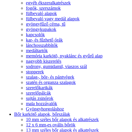
egyéb ékszeralkatrészek
fogók, szerszámok
fülbevaló alapok
fülbevaló vagy medál alapok
gyöngyfűző cérna, tű
gyöngykupakok
kapcsolók
kar- és fűzhető órák
lánchosszabbítók
medáltartók
memória karkötõ, nyaklánc és gyűrű alap
nagyobb kiszerelés
sodrony, gumidamil, viaszos szál
stopperek
szalag-, bõr- és pántvégek
szatén és organza szalagok
szerelőkarikák
szerelőpálcák
sujtás zsinórok
mala hozzávalók
Gyöngyhorgoláshoz
Bőr karkötő alapok, bőrszálak
10 mm széles bőr alapok és alkatrészek
12 x 6 mm-es ovális bőrök
13 mm széles bőr alapok és alkatrészek