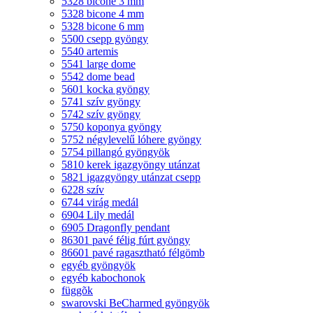
5328 bicone 3 mm
5328 bicone 4 mm
5328 bicone 6 mm
5500 csepp gyöngy
5540 artemis
5541 large dome
5542 dome bead
5601 kocka gyöngy
5741 szív gyöngy
5742 szív gyöngy
5750 koponya gyöngy
5752 négylevelű lóhere gyöngy
5754 pillangó gyöngyök
5810 kerek igazgyöngy utánzat
5821 igazgyöngy utánzat csepp
6228 szív
6744 virág medál
6904 Lily medál
6905 Dragonfly pendant
86301 pavé félig fúrt gyöngy
86601 pavé ragasztható félgömb
egyéb gyöngyök
egyéb kabochonok
függõk
swarovski BeCharmed gyöngyök