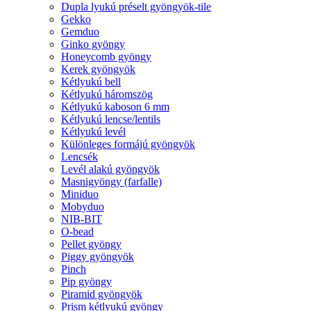
Dupla lyukú préselt gyöngyök-tile
Gekko
Gemduo
Ginko gyöngy
Honeycomb gyöngy
Kerek gyöngyök
Kétlyukú bell
Kétlyukú háromszög
Kétlyukú kaboson 6 mm
Kétlyukú lencse/lentils
Kétlyukú levél
Különleges formájú gyöngyök
Lencsék
Levél alakú gyöngyök
Masnigyöngy (farfalle)
Miniduo
Mobyduo
NIB-BIT
O-bead
Pellet gyöngy
Piggy gyöngyök
Pinch
Pip gyöngy
Piramid gyöngyök
Prism kétlyukú gyöngy