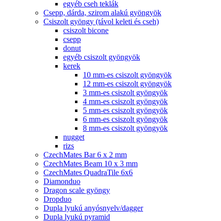
egyéb cseh teklák
Csepp, dárda, szirom alakú gyöngyök
Csiszolt gyöngy (távol keleti és cseh)
csiszolt bicone
csepp
donut
egyéb csiszolt gyöngyök
kerek
10 mm-es csiszolt gyöngyök
12 mm-es csiszolt gyöngyök
3 mm-es csiszolt gyöngyök
4 mm-es csiszolt gyöngyök
5 mm-es csiszolt gyöngyök
6 mm-es csiszolt gyöngyök
8 mm-es csiszolt gyöngyök
nugget
rizs
CzechMates Bar 6 x 2 mm
CzechMates Beam 10 x 3 mm
CzechMates QuadraTile 6x6
Diamonduo
Dragon scale gyöngy
Dropduo
Dupla lyukú anyósnyelv/dagger
Dupla lyukú pyramid