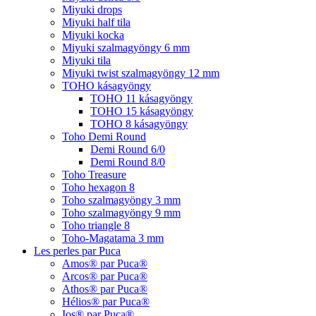
Miyuki drops
Miyuki half tila
Miyuki kocka
Miyuki szalmagyöngy 6 mm
Miyuki tila
Miyuki twist szalmagyöngy 12 mm
TOHO kásagyöngy
TOHO 11 kásagyöngy
TOHO 15 kásagyöngy
TOHO 8 kásagyöngy
Toho Demi Round
Demi Round 6/0
Demi Round 8/0
Toho Treasure
Toho hexagon 8
Toho szalmagyöngy 3 mm
Toho szalmagyöngy 9 mm
Toho triangle 8
Toho-Magatama 3 mm
Les perles par Puca
Amos® par Puca®
Arcos® par Puca®
Athos® par Puca®
Hélios® par Puca®
Ios® par Puca®