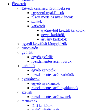
Ékszerek
Egyedi készítésû gyöngyékszer
egyszerű nyakláncok
fűzött medálos nyakláncok
szettek
karkötõk
gyöngyből készült karkötők
neves karkötők
ásvány karkötők
egyedi készítésű könyvjelzők
fülbevalók
gyűrűk
egyéb gyűrűk
rozsdamentes acél gyűrűk
karkötők
egyéb karkötők
rozsdamentes acél karkötők
nyakláncok
egyéb nyakláncok
rozsdamentes acél nyakláncok
szettek
rozsdamentes acél szettek
férfiaknak
férfi karkötők
gyűrűk férfiaknak