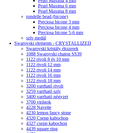
Pearl Maxima 4 mm
Pearl Maxima 6 mm
Pearl Maxima 8 mm
rondelle bead (bicone)
Preciosa bicone 3 mm
Preciosa bicone 4 mm
Preciosa bicone 5-6 mm
szív medál
Swarovski elements - CRYSTALLIZED
Swarovski kristály ékszerek
1088 Swarovski chaton SS39
1122 rivoli 8 és 10 mm
1122 rivoli 12 mm
1122 rivoli 14 mm
1122 rivoli 16 mm
1122 rivoli 18 mm
3200 varrható rivoli
3259 varrható szív
3400 varrható négyzet
3700 virágok
4228 Navette
4230 lemon fancy stone
4320 Csepp kabochon
4327 csepp kabochon
4439 square ring