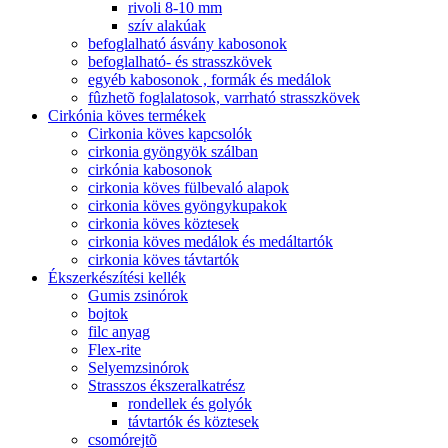
rivoli 8-10 mm
szív alakúak
befoglalható ásvány kabosonok
befoglalható- és strasszkövek
egyéb kabosonok , formák és medálok
fûzhetõ foglalatosok, varrható strasszkövek
Cirkónia köves termékek
Cirkonia köves kapcsolók
cirkonia gyöngyök szálban
cirkónia kabosonok
cirkonia köves fülbevaló alapok
cirkonia köves gyöngykupakok
cirkonia köves köztesek
cirkonia köves medálok és medáltartók
cirkonia köves távtartók
Ékszerkészítési kellék
Gumis zsinórok
bojtok
filc anyag
Flex-rite
Selyemzsinórok
Strasszos ékszeralkatrész
rondellek és golyók
távtartók és köztesek
csomórejtõ