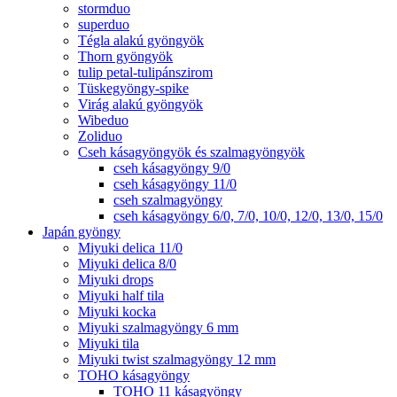
stormduo
superduo
Tégla alakú gyöngyök
Thorn gyöngyök
tulip petal-tulipánszirom
Tüskegyöngy-spike
Virág alakú gyöngyök
Wibeduo
Zoliduo
Cseh kásagyöngyök és szalmagyöngyök
cseh kásagyöngy 9/0
cseh kásagyöngy 11/0
cseh szalmagyöngy
cseh kásagyöngy 6/0, 7/0, 10/0, 12/0, 13/0, 15/0
Japán gyöngy
Miyuki delica 11/0
Miyuki delica 8/0
Miyuki drops
Miyuki half tila
Miyuki kocka
Miyuki szalmagyöngy 6 mm
Miyuki tila
Miyuki twist szalmagyöngy 12 mm
TOHO kásagyöngy
TOHO 11 kásagyöngy