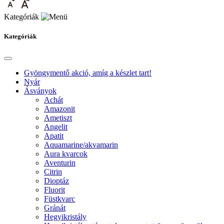
Kategóriák
Kategóriák
Gyöngymentő akció, amíg a készlet tart!
Nyár
Ásványok
Achát
Amazonit
Ametiszt
Angelit
Apatit
Aquamarine/akvamarin
Aura kvarcok
Aventurin
Citrin
Dioptáz
Fluorit
Füstkvarc
Gránát
Hegyikristály