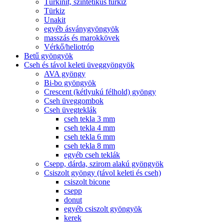
Türkinit, szintetikus türkiz
Türkiz
Unakit
egyéb ásványgyöngyök
masszás és marokkövek
Vérkő/heliotróp
Betű gyöngyök
Cseh és távol keleti üveggyöngyök
AVA gyöngy
Bi-bo gyöngyök
Crescent (kétlyukú félhold) gyöngy
Cseh üveggombok
Cseh üvegteklák
cseh tekla 3 mm
cseh tekla 4 mm
cseh tekla 6 mm
cseh tekla 8 mm
egyéb cseh teklák
Csepp, dárda, szirom alakú gyöngyök
Csiszolt gyöngy (távol keleti és cseh)
csiszolt bicone
csepp
donut
egyéb csiszolt gyöngyök
kerek