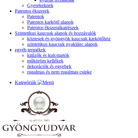
Gyerekeknek
Patentos ékszerek
Patentok
Patentos karkötő alapok
Patentos ékszeralkatrészek
Szintetikus kaucsuk alapok és hozzávalók
köztesek és gyöngyök kaucsuk karkötőhöz
szintetikus kaucsuk nyaklánc alapok
egyéb termékek
kitűzők és kulcstartók
műköröm kellékek
dekorációk és egyebek
rugalmas és nem rugalmas csipke
Kategóriák