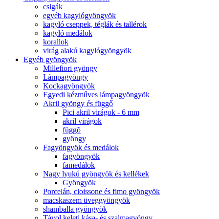
csigák
egyéb kagylógyöngyök
kagyló cseppek, téglák és tallérok
kagyló medálok
korallok
virág alakú kagylógyöngyök
Egyéb gyöngyök
Millefiori gyöngy
Lámpagyöngy
Kockagyöngyök
Egyedi kézműves lámpagyöngyök
Akril gyöngy és függő
Pici akril virágok - 6 mm
akril virágok
függõ
gyöngy
Fagyöngyök és medálok
fagyöngyök
famedálok
Nagy lyukú gyöngyök és kellékek
Gyöngyök
Porcelán, cloissone és fimo gyöngyök
macskaszem üveggyöngyök
shamballa gyöngyök
Távol keleti kása- és szalmagyöngy