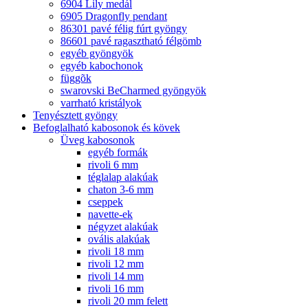
6904 Lily medál
6905 Dragonfly pendant
86301 pavé félig fúrt gyöngy
86601 pavé ragasztható félgömb
egyéb gyöngyök
egyéb kabochonok
függõk
swarovski BeCharmed gyöngyök
varrható kristályok
Tenyésztett gyöngy
Befoglalható kabosonok és kövek
Üveg kabosonok
egyéb formák
rivoli 6 mm
téglalap alakúak
chaton 3-6 mm
cseppek
navette-ek
négyzet alakúak
ovális alakúak
rivoli 18 mm
rivoli 12 mm
rivoli 14 mm
rivoli 16 mm
rivoli 20 mm felett