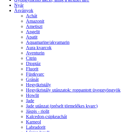
Nyár
Ásványok
Achát
Amazonit
Ametiszt
Angelit
Apatit
Aquamarine/akvamarin
Aura kvarcok
Aventurin
Citrin
Dioptáz
Fluorit
Füstkvarc
Gránát
Hegyikristály
Hegyikristály utánzatok: roppantott üveggyöngyök
Howlit
Jade
Jade utánzat (préselt törmelékes kvarc)
Jáspis - riolit
Kalcedon-csipkeachát
Karneol
Labradorit