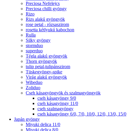
Preciosa Nefelejcs
Preciosa chilli gyöngy
Rizo
Rizs alakú gyöngyök
rose petal - rózsaszirom
rosetta kétlyukú kabochon
Rulla
Silky gyöngy
stormduo
superduo
Tégla alakú gyöngyök
Thorn gyöngyök
tulip petal-tulipánszirom
Tüskegyöngy-spike
Virág alakú gyöngyök
Wibeduo
Zoliduo
Cseh kásagyöngyök és szalmagyöngyök
cseh kásagyöngy 9/0
cseh kásagyöngy 11/0
cseh szalmagyöngy
cseh kásagyöngy 6/0, 7/0, 10/0, 12/0, 13/0, 15/0
Japán gyöngy
Miyuki delica 11/0
Miyuki delica 8/0