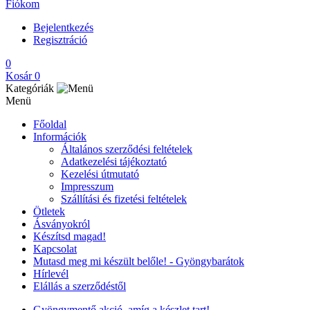
Fiókom
Bejelentkezés
Regisztráció
0
Kosár
0
Kategóriák
Menü
Főoldal
Információk
Általános szerződési feltételek
Adatkezelési tájékoztató
Kezelési útmutató
Impresszum
Szállítási és fizetési feltételek
Ötletek
Ásványokról
Készítsd magad!
Kapcsolat
Mutasd meg mi készült belőle! - Gyöngybarátok
Hírlevél
Elállás a szerződéstől
Gyöngymentő akció, amíg a készlet tart!