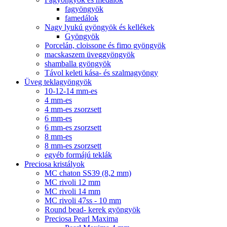
fagyöngyök
famedálok
Nagy lyukú gyöngyök és kellékek
Gyöngyök
Porcelán, cloissone és fimo gyöngyök
macskaszem üveggyöngyök
shamballa gyöngyök
Távol keleti kása- és szalmagyöngy
Üveg teklagyöngyök
10-12-14 mm-es
4 mm-es
4 mm-es zsorzsett
6 mm-es
6 mm-es zsorzsett
8 mm-es
8 mm-es zsorzsett
egyéb formájú teklák
Preciosa kristályok
MC chaton SS39 (8,2 mm)
MC rivoli 12 mm
MC rivoli 14 mm
MC rivoli 47ss - 10 mm
Round bead- kerek gyöngyök
Preciosa Pearl Maxima