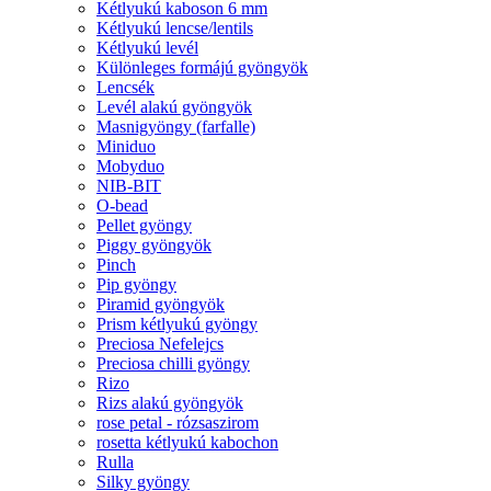
Kétlyukú kaboson 6 mm
Kétlyukú lencse/lentils
Kétlyukú levél
Különleges formájú gyöngyök
Lencsék
Levél alakú gyöngyök
Masnigyöngy (farfalle)
Miniduo
Mobyduo
NIB-BIT
O-bead
Pellet gyöngy
Piggy gyöngyök
Pinch
Pip gyöngy
Piramid gyöngyök
Prism kétlyukú gyöngy
Preciosa Nefelejcs
Preciosa chilli gyöngy
Rizo
Rizs alakú gyöngyök
rose petal - rózsaszirom
rosetta kétlyukú kabochon
Rulla
Silky gyöngy