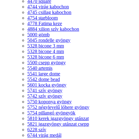
4470 square
4744 virág kabochon
4745 csillag kabochon
4754 starbloom
4778 Fatima keze
4884 xilion szív kabochon
5000 gömb
5045 rondelle gyöngy
5328 bicone 3 mm
5328 bicone 4 mm
5328 bicone 6 mm
5500 csepp gyöngy
5540 artemis
5541 large dome
5542 dome bead
5601 kocka gyöngy
5741 szív gyöngy
5742 szív gyöngy
5750 koponya gyöngy
5752 négylevelű lóhere gyöngy
5754 pillangó gyöngyök
5810 kerek igazgyöngy utánzat
5821 igazgyöngy utánzat csepp
6228 szív
6744 virág medál