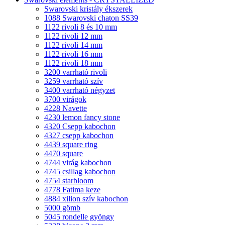
Swarovski kristály ékszerek
1088 Swarovski chaton SS39
1122 rivoli 8 és 10 mm
1122 rivoli 12 mm
1122 rivoli 14 mm
1122 rivoli 16 mm
1122 rivoli 18 mm
3200 varrható rivoli
3259 varrható szív
3400 varrható négyzet
3700 virágok
4228 Navette
4230 lemon fancy stone
4320 Csepp kabochon
4327 csepp kabochon
4439 square ring
4470 square
4744 virág kabochon
4745 csillag kabochon
4754 starbloom
4778 Fatima keze
4884 xilion szív kabochon
5000 gömb
5045 rondelle gyöngy