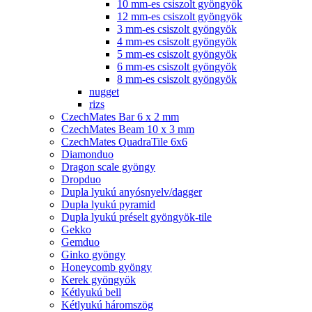
10 mm-es csiszolt gyöngyök
12 mm-es csiszolt gyöngyök
3 mm-es csiszolt gyöngyök
4 mm-es csiszolt gyöngyök
5 mm-es csiszolt gyöngyök
6 mm-es csiszolt gyöngyök
8 mm-es csiszolt gyöngyök
nugget
rizs
CzechMates Bar 6 x 2 mm
CzechMates Beam 10 x 3 mm
CzechMates QuadraTile 6x6
Diamonduo
Dragon scale gyöngy
Dropduo
Dupla lyukú anyósnyelv/dagger
Dupla lyukú pyramid
Dupla lyukú préselt gyöngyök-tile
Gekko
Gemduo
Ginko gyöngy
Honeycomb gyöngy
Kerek gyöngyök
Kétlyukú bell
Kétlyukú háromszög