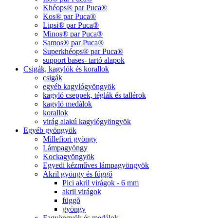
Khéops® par Puca®
Kos® par Puca®
Lipsi® par Puca®
Minos® par Puca®
Samos® par Puca®
Superkhéops® par Puca®
support bases- tartó alapok
Csigák, kagylók és korallok
csigák
egyéb kagylógyöngyök
kagyló cseppek, téglák és tallérok
kagyló medálok
korallok
virág alakú kagylógyöngyök
Egyéb gyöngyök
Millefiori gyöngy
Lámpagyöngy
Kockagyöngyök
Egyedi kézműves lámpagyöngyök
Akril gyöngy és függő
Pici akril virágok - 6 mm
akril virágok
függõ
gyöngy
Fagyöngyök és medálok