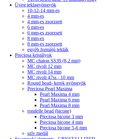
Üveg teklagyöngyök
10-12-14 mm-es
4 mm-es
4 mm-es zsorzsett
6 mm-es
6 mm-es zsorzsett
8 mm-es
8 mm-es zsorzsett
egyéb formájú teklák
Preciosa kristályok
MC chaton SS39 (8,2 mm)
MC rivoli 12 mm
MC rivoli 14 mm
MC rivoli 47ss - 10 mm
Round bead- kerek gyöngyök
Preciosa Pearl Maxima
Pearl Maxima 4 mm
Pearl Maxima 6 mm
Pearl Maxima 8 mm
rondelle bead (bicone)
Preciosa bicone 3 mm
Preciosa bicone 4 mm
Preciosa bicone 5-6 mm
szív medál
Swarovski elements - CRYSTALLIZED