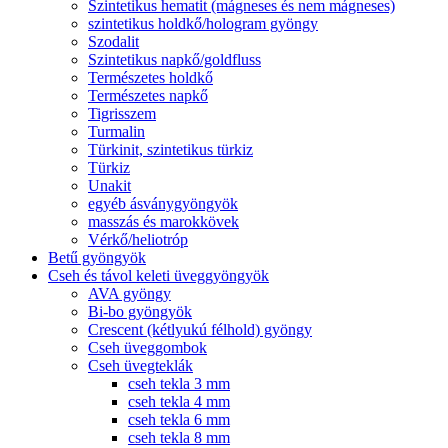
Szintetikus hematit (mágneses és nem mágneses)
szintetikus holdkő/hologram gyöngy
Szodalit
Szintetikus napkő/goldfluss
Természetes holdkő
Természetes napkő
Tigrisszem
Turmalin
Türkinit, szintetikus türkiz
Türkiz
Unakit
egyéb ásványgyöngyök
masszás és marokkövek
Vérkő/heliotróp
Betű gyöngyök
Cseh és távol keleti üveggyöngyök
AVA gyöngy
Bi-bo gyöngyök
Crescent (kétlyukú félhold) gyöngy
Cseh üveggombok
Cseh üvegteklák
cseh tekla 3 mm
cseh tekla 4 mm
cseh tekla 6 mm
cseh tekla 8 mm