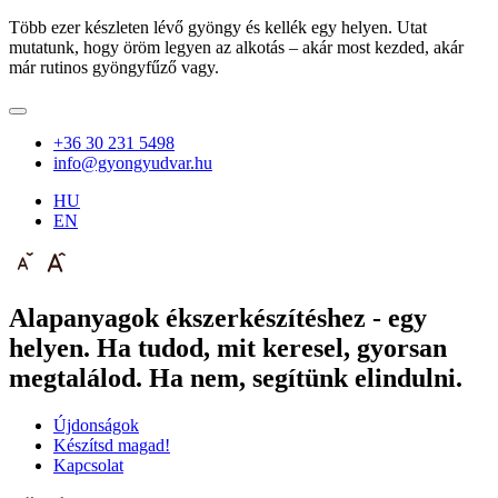
Több ezer készleten lévő gyöngy és kellék egy helyen. Utat
mutatunk, hogy öröm legyen az alkotás – akár most kezded, akár
már rutinos gyöngyfűző vagy.
+36 30 231 5498
info@gyongyudvar.hu
HU
EN
Alapanyagok ékszerkészítéshez - egy
helyen. Ha tudod, mit keresel, gyorsan
megtalálod. Ha nem, segítünk elindulni.
Újdonságok
Készítsd magad!
Kapcsolat