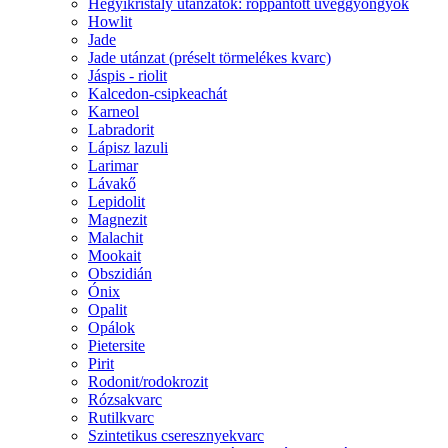
Hegyikristály utánzatok: roppantott üveggyöngyök
Howlit
Jade
Jade utánzat (préselt törmelékes kvarc)
Jáspis - riolit
Kalcedon-csipkeachát
Karneol
Labradorit
Lápisz lazuli
Larimar
Lávakő
Lepidolit
Magnezit
Malachit
Mookait
Obszidián
Ónix
Opalit
Opálok
Pietersite
Pirit
Rodonit/rodokrozit
Rózsakvarc
Rutilkvarc
Szintetikus cseresznyekvarc