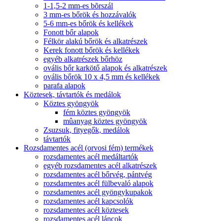
1-1,5-2 mm-es bõrszál
3 mm-es bőrök és hozzávalók
5-6 mm-es bőrök és kellékek
Fonott bőr alapok
Félkör alakú bőrök és alkatrészek
Kerek fonott bőrök és kellékek
egyéb alkatrészek bőrhöz
ovális bőr karkötő alapok és alkatrészek
ovális bőrök 10 x 4,5 mm és kellékek
parafa alapok
Köztesek, távtartók és medálok
Köztes gyöngyök
fém köztes gyöngyök
mûanyag köztes gyöngyök
Zsuzsuk, fityegők, medálok
távtartók
Rozsdamentes acél (orvosi fém) termékek
rozsdamentes acél medáltartók
egyéb rozsdamentes acél alkatrészek
rozsdamentes acél bőrvég, pántvég
rozsdamentes acél fülbevaló alapok
rozsdamentes acél gyöngykupakok
rozsdamentes acél kapcsolók
rozsdamentes acél köztesek
rozsdamentes acél láncok