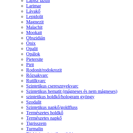
Lápisz lazuli
Larimar
Lávakő
Lepidolit
Magnezit
Malachit
Mookait
Obszidián
Ónix
Opalit
Opálok
Pietersite
Pirit
Rodonit/rodokrozit
Rózsakvarc
Rutilkvarc
Szintetikus cseresznyekvarc
Szintetikus hematit (mágneses és nem mágneses)
szintetikus holdkő/hologram gyöngy
Szodalit
Szintetikus napkő/goldfluss
Természetes holdkő
Természetes napkő
Tigrisszem
Turmalin