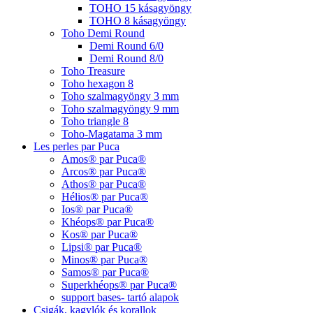
TOHO 15 kásagyöngy
TOHO 8 kásagyöngy
Toho Demi Round
Demi Round 6/0
Demi Round 8/0
Toho Treasure
Toho hexagon 8
Toho szalmagyöngy 3 mm
Toho szalmagyöngy 9 mm
Toho triangle 8
Toho-Magatama 3 mm
Les perles par Puca
Amos® par Puca®
Arcos® par Puca®
Athos® par Puca®
Hélios® par Puca®
Ios® par Puca®
Khéops® par Puca®
Kos® par Puca®
Lipsi® par Puca®
Minos® par Puca®
Samos® par Puca®
Superkhéops® par Puca®
support bases- tartó alapok
Csigák, kagylók és korallok