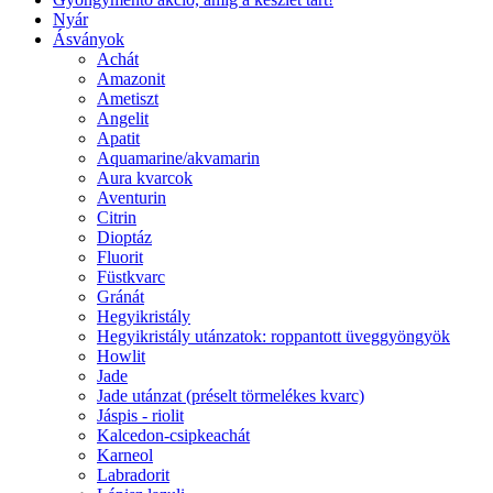
Nyár
Ásványok
Achát
Amazonit
Ametiszt
Angelit
Apatit
Aquamarine/akvamarin
Aura kvarcok
Aventurin
Citrin
Dioptáz
Fluorit
Füstkvarc
Gránát
Hegyikristály
Hegyikristály utánzatok: roppantott üveggyöngyök
Howlit
Jade
Jade utánzat (préselt törmelékes kvarc)
Jáspis - riolit
Kalcedon-csipkeachát
Karneol
Labradorit