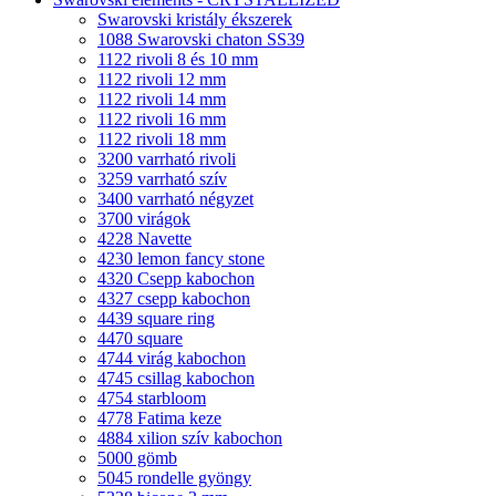
Swarovski kristály ékszerek
1088 Swarovski chaton SS39
1122 rivoli 8 és 10 mm
1122 rivoli 12 mm
1122 rivoli 14 mm
1122 rivoli 16 mm
1122 rivoli 18 mm
3200 varrható rivoli
3259 varrható szív
3400 varrható négyzet
3700 virágok
4228 Navette
4230 lemon fancy stone
4320 Csepp kabochon
4327 csepp kabochon
4439 square ring
4470 square
4744 virág kabochon
4745 csillag kabochon
4754 starbloom
4778 Fatima keze
4884 xilion szív kabochon
5000 gömb
5045 rondelle gyöngy