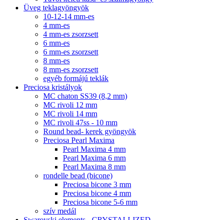
Üveg teklagyöngyök
10-12-14 mm-es
4 mm-es
4 mm-es zsorzsett
6 mm-es
6 mm-es zsorzsett
8 mm-es
8 mm-es zsorzsett
egyéb formájú teklák
Preciosa kristályok
MC chaton SS39 (8,2 mm)
MC rivoli 12 mm
MC rivoli 14 mm
MC rivoli 47ss - 10 mm
Round bead- kerek gyöngyök
Preciosa Pearl Maxima
Pearl Maxima 4 mm
Pearl Maxima 6 mm
Pearl Maxima 8 mm
rondelle bead (bicone)
Preciosa bicone 3 mm
Preciosa bicone 4 mm
Preciosa bicone 5-6 mm
szív medál
Swarovski elements - CRYSTALLIZED