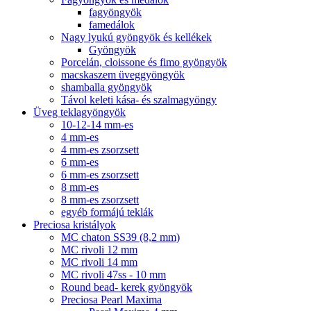
fagyöngyök
famedálok
Nagy lyukú gyöngyök és kellékek
Gyöngyök
Porcelán, cloissone és fimo gyöngyök
macskaszem üveggyöngyök
shamballa gyöngyök
Távol keleti kása- és szalmagyöngy
Üveg teklagyöngyök
10-12-14 mm-es
4 mm-es
4 mm-es zsorzsett
6 mm-es
6 mm-es zsorzsett
8 mm-es
8 mm-es zsorzsett
egyéb formájú teklák
Preciosa kristályok
MC chaton SS39 (8,2 mm)
MC rivoli 12 mm
MC rivoli 14 mm
MC rivoli 47ss - 10 mm
Round bead- kerek gyöngyök
Preciosa Pearl Maxima