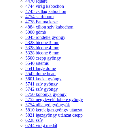
4470 square
4744 virág kabochon
4745 csillag kabochon
4754 starbloom
4778 Fatima keze
4884 xilion szív kabochon
5000 gömb
5045 rondelle gyöngy
5328 bicone 3 mm
5328 bicone 4 mm
5328 bicone 6 mm
5500 csepp gyöngy
5540 artemis
5541 large dome
5542 dome bead
5601 kocka gyöngy
5741 szív gyöngy
5742 szív gyöngy
5750 koponya gyöngy
5752 négylevelű lóhere gyöngy
5754 pillangó gyöngyök
5810 kerek igazgyöngy utánzat
5821 igazgyöngy utánzat csepp
6228 szív
6744 virág medál