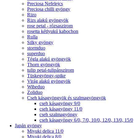
Preciosa Nefelejcs
Preciosa chilli gyöngy
Rizo
Rizs alakú gyöngyök
rose petal - rózsaszirom
rosetta kétlyukú kabochon
Rulla
Silky gyöngy
stormduo
superduo
Tégla alakú gyöngyök
Thorn gyöngyök
tulip petal-tulipánszirom
Tüskegyöngy-spike
Virág alakú gyöngyök
Wibeduo
Zoliduo
Cseh kásagyöngyök és szalmagyöngyök
cseh kásagyöngy 9/0
cseh kásagyöngy 11/0
cseh szalmagyöngy
cseh kásagyöngy 6/0, 7/0, 10/0, 12/0, 13/0, 15/0
Japán gyöngy
Miyuki delica 11/0
Miyuki delica 8/0