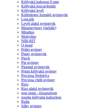
Kétlyukú kaboson 6 mm
Kétlyukú lencse/lentils
Kétlyukú levél
Különleges formájú gyöngyök
Lencsék
Levél alakú gyöngyök
Masnigyöngy (farfalle)
Miniduo
Mobyduo
NIB-BIT
O-bead
Pellet gyöngy
Piggy gyöngyök
Pinch
Pip gyöngy
Piramid gyöngyök
Prism kétlyukú gyöngy
Preciosa Nefelejcs
Preciosa chilli gyöngy
Rizo
Rizs alakú gyöngyök
rose petal - rózsaszirom
rosetta kétlyukú kabochon
Rulla
Silky gyöngy