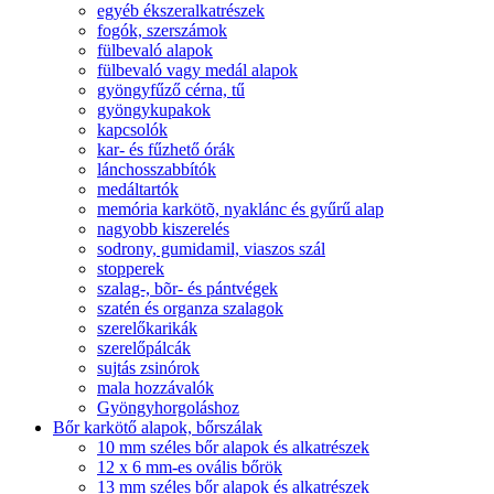
egyéb ékszeralkatrészek
fogók, szerszámok
fülbevaló alapok
fülbevaló vagy medál alapok
gyöngyfűző cérna, tű
gyöngykupakok
kapcsolók
kar- és fűzhető órák
lánchosszabbítók
medáltartók
memória karkötõ, nyaklánc és gyűrű alap
nagyobb kiszerelés
sodrony, gumidamil, viaszos szál
stopperek
szalag-, bõr- és pántvégek
szatén és organza szalagok
szerelőkarikák
szerelőpálcák
sujtás zsinórok
mala hozzávalók
Gyöngyhorgoláshoz
Bőr karkötő alapok, bőrszálak
10 mm széles bőr alapok és alkatrészek
12 x 6 mm-es ovális bőrök
13 mm széles bőr alapok és alkatrészek