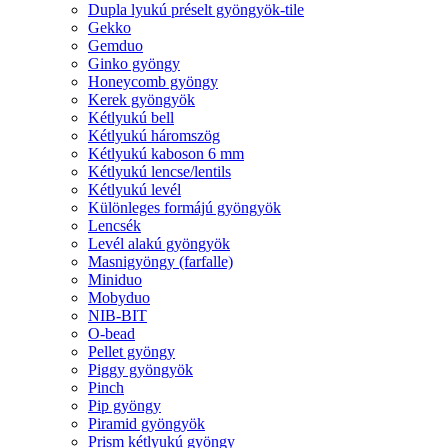
Dupla lyukú préselt gyöngyök-tile
Gekko
Gemduo
Ginko gyöngy
Honeycomb gyöngy
Kerek gyöngyök
Kétlyukú bell
Kétlyukú háromszög
Kétlyukú kaboson 6 mm
Kétlyukú lencse/lentils
Kétlyukú levél
Különleges formájú gyöngyök
Lencsék
Levél alakú gyöngyök
Masnigyöngy (farfalle)
Miniduo
Mobyduo
NIB-BIT
O-bead
Pellet gyöngy
Piggy gyöngyök
Pinch
Pip gyöngy
Piramid gyöngyök
Prism kétlyukú gyöngy