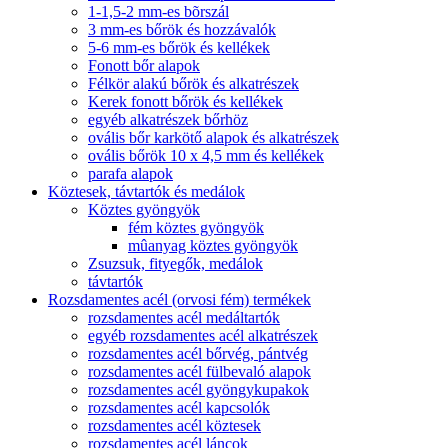
1-1,5-2 mm-es bõrszál
3 mm-es bőrök és hozzávalók
5-6 mm-es bőrök és kellékek
Fonott bőr alapok
Félkör alakú bőrök és alkatrészek
Kerek fonott bőrök és kellékek
egyéb alkatrészek bőrhöz
ovális bőr karkötő alapok és alkatrészek
ovális bőrök 10 x 4,5 mm és kellékek
parafa alapok
Köztesek, távtartók és medálok
Köztes gyöngyök
fém köztes gyöngyök
mûanyag köztes gyöngyök
Zsuzsuk, fityegők, medálok
távtartók
Rozsdamentes acél (orvosi fém) termékek
rozsdamentes acél medáltartók
egyéb rozsdamentes acél alkatrészek
rozsdamentes acél bőrvég, pántvég
rozsdamentes acél fülbevaló alapok
rozsdamentes acél gyöngykupakok
rozsdamentes acél kapcsolók
rozsdamentes acél köztesek
rozsdamentes acél láncok