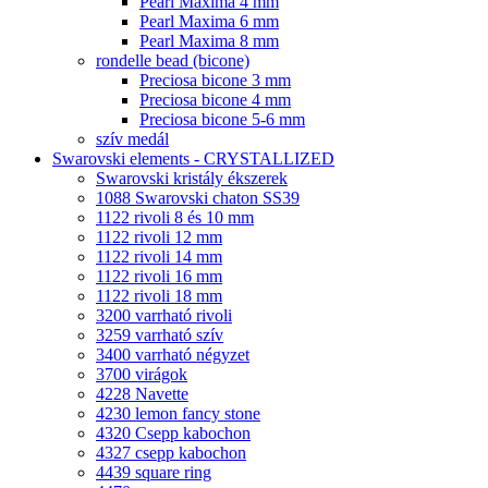
Pearl Maxima 4 mm
Pearl Maxima 6 mm
Pearl Maxima 8 mm
rondelle bead (bicone)
Preciosa bicone 3 mm
Preciosa bicone 4 mm
Preciosa bicone 5-6 mm
szív medál
Swarovski elements - CRYSTALLIZED
Swarovski kristály ékszerek
1088 Swarovski chaton SS39
1122 rivoli 8 és 10 mm
1122 rivoli 12 mm
1122 rivoli 14 mm
1122 rivoli 16 mm
1122 rivoli 18 mm
3200 varrható rivoli
3259 varrható szív
3400 varrható négyzet
3700 virágok
4228 Navette
4230 lemon fancy stone
4320 Csepp kabochon
4327 csepp kabochon
4439 square ring