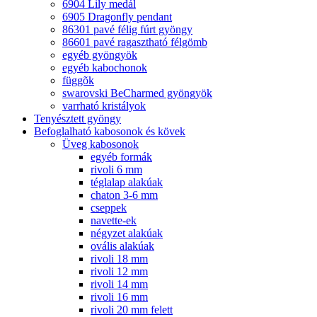
6904 Lily medál
6905 Dragonfly pendant
86301 pavé félig fúrt gyöngy
86601 pavé ragasztható félgömb
egyéb gyöngyök
egyéb kabochonok
függõk
swarovski BeCharmed gyöngyök
varrható kristályok
Tenyésztett gyöngy
Befoglalható kabosonok és kövek
Üveg kabosonok
egyéb formák
rivoli 6 mm
téglalap alakúak
chaton 3-6 mm
cseppek
navette-ek
négyzet alakúak
ovális alakúak
rivoli 18 mm
rivoli 12 mm
rivoli 14 mm
rivoli 16 mm
rivoli 20 mm felett