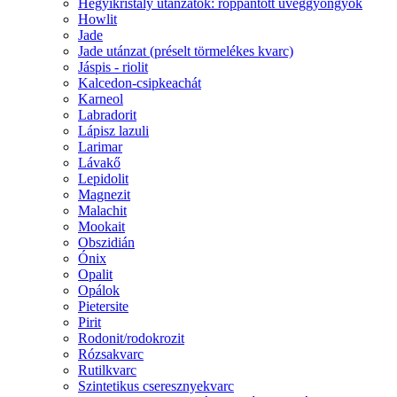
Hegyikristály utánzatok: roppantott üveggyöngyök
Howlit
Jade
Jade utánzat (préselt törmelékes kvarc)
Jáspis - riolit
Kalcedon-csipkeachát
Karneol
Labradorit
Lápisz lazuli
Larimar
Lávakő
Lepidolit
Magnezit
Malachit
Mookait
Obszidián
Ónix
Opalit
Opálok
Pietersite
Pirit
Rodonit/rodokrozit
Rózsakvarc
Rutilkvarc
Szintetikus cseresznyekvarc