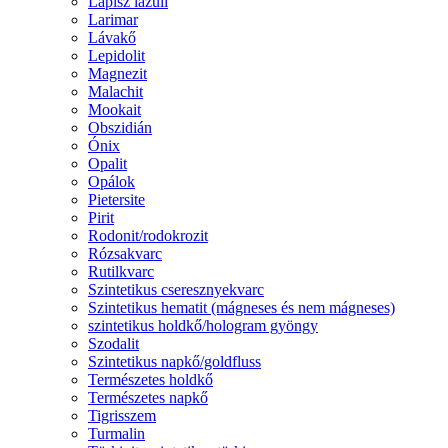
Lápisz lazuli
Larimar
Lávakő
Lepidolit
Magnezit
Malachit
Mookait
Obszidián
Ónix
Opalit
Opálok
Pietersite
Pirit
Rodonit/rodokrozit
Rózsakvarc
Rutilkvarc
Szintetikus cseresznyekvarc
Szintetikus hematit (mágneses és nem mágneses)
szintetikus holdkő/hologram gyöngy
Szodalit
Szintetikus napkő/goldfluss
Természetes holdkő
Természetes napkő
Tigrisszem
Turmalin