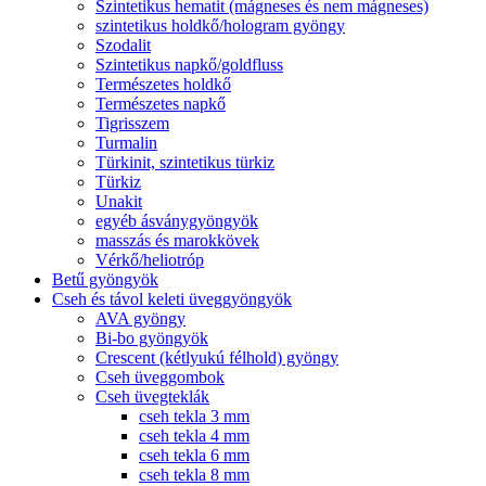
Szintetikus hematit (mágneses és nem mágneses)
szintetikus holdkő/hologram gyöngy
Szodalit
Szintetikus napkő/goldfluss
Természetes holdkő
Természetes napkő
Tigrisszem
Turmalin
Türkinit, szintetikus türkiz
Türkiz
Unakit
egyéb ásványgyöngyök
masszás és marokkövek
Vérkő/heliotróp
Betű gyöngyök
Cseh és távol keleti üveggyöngyök
AVA gyöngy
Bi-bo gyöngyök
Crescent (kétlyukú félhold) gyöngy
Cseh üveggombok
Cseh üvegteklák
cseh tekla 3 mm
cseh tekla 4 mm
cseh tekla 6 mm
cseh tekla 8 mm