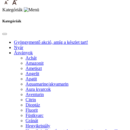
Kategóriák
Kategóriák
Gyöngymentő akció, amíg a készlet tart!
Nyár
Ásványok
Achát
Amazonit
Ametiszt
Angelit
Apatit
Aquamarine/akvamarin
Aura kvarcok
Aventurin
Citrin
Dioptáz
Fluorit
Füstkvarc
Gránát
Hegyikristály