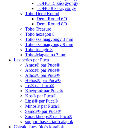
TOHO 15 kásagyöngy
TOHO 8 kásagyöngy
Toho Demi Round
Demi Round 6/0
Demi Round 8/0
Toho Treasure
Toho hexagon 8
Toho szalmagyöngy 3 mm
Toho szalmagyöngy 9 mm
Toho triangle 8
Toho-Magatama 3 mm
Les perles par Puca
Amos® par Puca®
Arcos® par Puca®
Athos® par Puca®
Hélios® par Puca®
Ios® par Puca®
Khéops® par Puca®
Kos® par Puca®
Lipsi® par Puca®
Minos® par Puca®
Samos® par Puca®
Superkhéops® par Puca®
support bases- tartó alapok
Csigák, kagylók és korallok