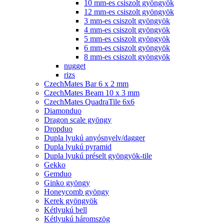
10 mm-es csiszolt gyöngyök
12 mm-es csiszolt gyöngyök
3 mm-es csiszolt gyöngyök
4 mm-es csiszolt gyöngyök
5 mm-es csiszolt gyöngyök
6 mm-es csiszolt gyöngyök
8 mm-es csiszolt gyöngyök
nugget
rizs
CzechMates Bar 6 x 2 mm
CzechMates Beam 10 x 3 mm
CzechMates QuadraTile 6x6
Diamonduo
Dragon scale gyöngy
Dropduo
Dupla lyukú anyósnyelv/dagger
Dupla lyukú pyramid
Dupla lyukú préselt gyöngyök-tile
Gekko
Gemduo
Ginko gyöngy
Honeycomb gyöngy
Kerek gyöngyök
Kétlyukú bell
Kétlyukú háromszög