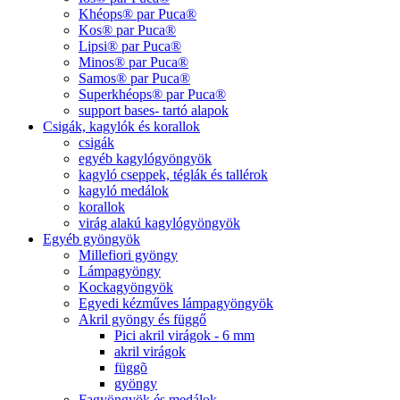
Khéops® par Puca®
Kos® par Puca®
Lipsi® par Puca®
Minos® par Puca®
Samos® par Puca®
Superkhéops® par Puca®
support bases- tartó alapok
Csigák, kagylók és korallok
csigák
egyéb kagylógyöngyök
kagyló cseppek, téglák és tallérok
kagyló medálok
korallok
virág alakú kagylógyöngyök
Egyéb gyöngyök
Millefiori gyöngy
Lámpagyöngy
Kockagyöngyök
Egyedi kézműves lámpagyöngyök
Akril gyöngy és függő
Pici akril virágok - 6 mm
akril virágok
függõ
gyöngy
Fagyöngyök és medálok