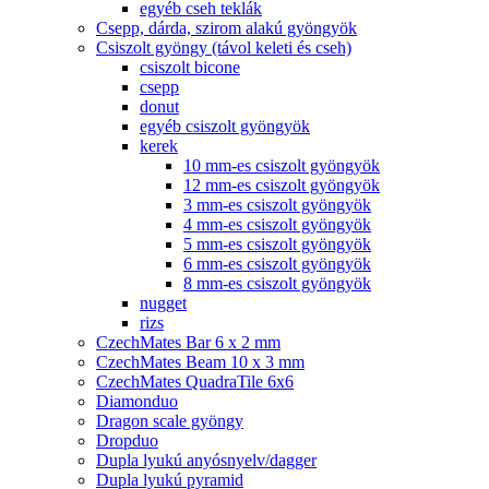
egyéb cseh teklák
Csepp, dárda, szirom alakú gyöngyök
Csiszolt gyöngy (távol keleti és cseh)
csiszolt bicone
csepp
donut
egyéb csiszolt gyöngyök
kerek
10 mm-es csiszolt gyöngyök
12 mm-es csiszolt gyöngyök
3 mm-es csiszolt gyöngyök
4 mm-es csiszolt gyöngyök
5 mm-es csiszolt gyöngyök
6 mm-es csiszolt gyöngyök
8 mm-es csiszolt gyöngyök
nugget
rizs
CzechMates Bar 6 x 2 mm
CzechMates Beam 10 x 3 mm
CzechMates QuadraTile 6x6
Diamonduo
Dragon scale gyöngy
Dropduo
Dupla lyukú anyósnyelv/dagger
Dupla lyukú pyramid