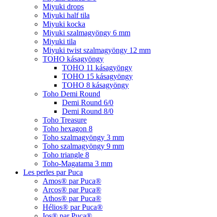
Miyuki drops
Miyuki half tila
Miyuki kocka
Miyuki szalmagyöngy 6 mm
Miyuki tila
Miyuki twist szalmagyöngy 12 mm
TOHO kásagyöngy
TOHO 11 kásagyöngy
TOHO 15 kásagyöngy
TOHO 8 kásagyöngy
Toho Demi Round
Demi Round 6/0
Demi Round 8/0
Toho Treasure
Toho hexagon 8
Toho szalmagyöngy 3 mm
Toho szalmagyöngy 9 mm
Toho triangle 8
Toho-Magatama 3 mm
Les perles par Puca
Amos® par Puca®
Arcos® par Puca®
Athos® par Puca®
Hélios® par Puca®
Ios® par Puca®