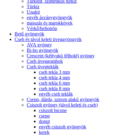
Türkinit, szintetikus türkiz
Türkiz
Unakit
egyéb ásványgyöngyök
masszás és marokkövek
Vérkő/heliotróp
Betű gyöngyök
Cseh és távol keleti üveggyöngyök
AVA gyöngy
Bi-bo gyöngyök
Crescent (kétlyukú félhold) gyöngy
Cseh üveggombok
Cseh üvegteklák
cseh tekla 3 mm
cseh tekla 4 mm
cseh tekla 6 mm
cseh tekla 8 mm
egyéb cseh teklák
Csepp, dárda, szirom alakú gyöngyök
Csiszolt gyöngy (távol keleti és cseh)
csiszolt bicone
csepp
donut
egyéb csiszolt gyöngyök
kerek