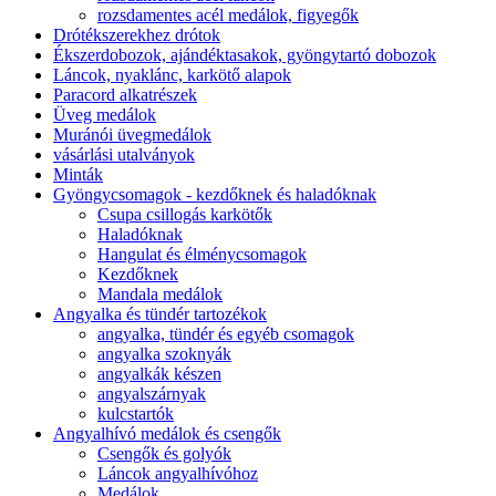
rozsdamentes acél medálok, figyegők
Drótékszerekhez drótok
Ékszerdobozok, ajándéktasakok, gyöngytartó dobozok
Láncok, nyaklánc, karkötő alapok
Paracord alkatrészek
Üveg medálok
Muránói üvegmedálok
vásárlási utalványok
Minták
Gyöngycsomagok - kezdőknek és haladóknak
Csupa csillogás karkötők
Haladóknak
Hangulat és élménycsomagok
Kezdőknek
Mandala medálok
Angyalka és tündér tartozékok
angyalka, tündér és egyéb csomagok
angyalka szoknyák
angyalkák készen
angyalszárnyak
kulcstartók
Angyalhívó medálok és csengők
Csengők és golyók
Láncok angyalhívóhoz
Medálok