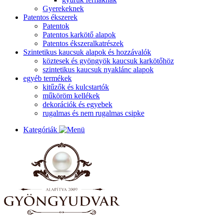
Gyerekeknek
Patentos ékszerek
Patentok
Patentos karkötő alapok
Patentos ékszeralkatrészek
Szintetikus kaucsuk alapok és hozzávalók
köztesek és gyöngyök kaucsuk karkötőhöz
szintetikus kaucsuk nyaklánc alapok
egyéb termékek
kitűzők és kulcstartók
műköröm kellékek
dekorációk és egyebek
rugalmas és nem rugalmas csipke
Kategóriák