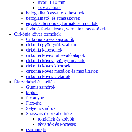
rivoli 8-10 mm
szív alakúak
befoglalható ásvány kabosonok
befoglalható- és strasszkövek
egyéb kabosonok , formák és medálok
fûzhetõ foglalatosok, varrható strasszkövek
Cirkónia köves termékek
Cirkonia köves kapcsolók
cirkonia gyöngyök szálban
cirkónia kabosonok
cirkonia köves fülbevaló alapok
cirkonia köves gyöngykupakok
cirkonia köves köztesek
cirkonia köves medálok és medáltartók
cirkonia köves távtartók
Ékszerkészítési kellék
Gumis zsinórok
bojtok
filc anyag
Flex-rite
Selyemzsinórok
Strasszos ékszeralkatrész
rondellek és golyók
távtartók és köztesek
csomórejtõ