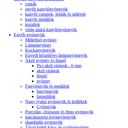
csigák
egyéb kagylógyöngyök
kagyló cseppek, téglák és tallérok
kagyló medálok
korallok
virág alakú kagylógyöngyök
Egyéb gyöngyök
Millefiori gyöngy
Lámpagyöngy
Kockagyöngyök
Egyedi kézműves lámpagyöngyök
Akril gyöngy és függő
Pici akril virágok - 6 mm
akril virágok
függõ
gyöngy
Fagyöngyök és medálok
fagyöngyök
famedálok
Nagy lyukú gyöngyök és kellékek
Gyöngyök
Porcelán, cloissone és fimo gyöngyök
macskaszem üveggyöngyök
shamballa gyöngyök
Távol keleti kása- és szalmagyöngy