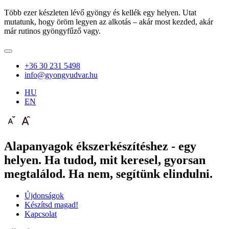
Több ezer készleten lévő gyöngy és kellék egy helyen. Utat
mutatunk, hogy öröm legyen az alkotás – akár most kezded, akár
már rutinos gyöngyfűző vagy.
+36 30 231 5498
info@gyongyudvar.hu
HU
EN
Alapanyagok ékszerkészítéshez - egy
helyen. Ha tudod, mit keresel, gyorsan
megtalálod. Ha nem, segítünk elindulni.
Újdonságok
Készítsd magad!
Kapcsolat