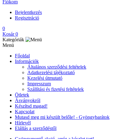
Fiókom
Bejelentkezés
Regisztráció
0
Kosár
0
Kategóriák
Menü
Főoldal
Információk
Általános szerződési feltételek
Adatkezelési tájékoztató
Kezelési útmutató
Impresszum
Szállítási és fizetési feltételek
Ötletek
Ásványokról
Készítsd magad!
Kapcsolat
Mutasd meg mi készült belőle! - Gyöngybarátok
Hírlevél
Elállás a szerződéstől
Gyöngymentő akció, amíg a készlet tart!