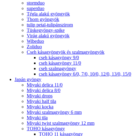
stormduo
superduo
Tégla alakú gyöngyök
Thorn gyöngyök
tulip petal-tulipánszirom
Tüskegyöngy-spike
Virág alakú gyöngyök
Wibeduo
Zoliduo
Cseh kásagyöngyök és szalmagyöngyök
cseh kásagyöngy 9/0
cseh kásagyöngy 11/0
cseh szalmagyöngy
cseh kásagyöngy 6/0, 7/0, 10/0, 12/0, 13/0, 15/0
Japán gyöngy
Miyuki delica 11/0
Miyuki delica 8/0
Miyuki drops
Miyuki half tila
Miyuki kocka
Miyuki szalmagyöngy 6 mm
Miyuki tila
Miyuki twist szalmagyöngy 12 mm
TOHO kásagyöngy
TOHO 11 kásagyöngy