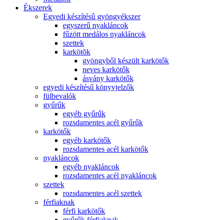
Ékszerek
Egyedi készítésû gyöngyékszer
egyszerű nyakláncok
fűzött medálos nyakláncok
szettek
karkötõk
gyöngyből készült karkötők
neves karkötők
ásvány karkötők
egyedi készítésű könyvjelzők
fülbevalók
gyűrűk
egyéb gyűrűk
rozsdamentes acél gyűrűk
karkötők
egyéb karkötők
rozsdamentes acél karkötők
nyakláncok
egyéb nyakláncok
rozsdamentes acél nyakláncok
szettek
rozsdamentes acél szettek
férfiaknak
férfi karkötők
gyűrűk férfiaknak