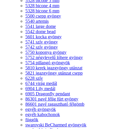
5328 bicone 3 mm
5328 bicone 4 mm
5328 bicone 6 mm
5500 csepp gyöngy
5540 artemis
5541 large dome
5542 dome bead
5601 kocka gyöngy
5741 szív gyöngy
5742 szív gyöngy
5750 koponya gyöngy
5752 négylevelű lóhere gyöngy
5754 pillangó gyöngyök
5810 kerek igazgyöngy utánzat
5821 igazgyöngy utánzat csepp
6228 szív
6744 virág medál
6904 Lily medál
6905 Dragonfly pendant
86301 pavé félig fúrt gyöngy
86601 pavé ragasztható félgömb
egyéb gyöngyök
egyéb kabochonok
függõk
swarovski BeCharmed gyöngyök