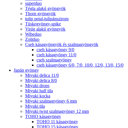
superduo
Tégla alakú gyöngyök
Thorn gyöngyök
tulip petal-tulipánszirom
Tüskegyöngy-spike
Virág alakú gyöngyök
Wibeduo
Zoliduo
Cseh kásagyöngyök és szalmagyöngyök
cseh kásagyöngy 9/0
cseh kásagyöngy 11/0
cseh szalmagyöngy
cseh kásagyöngy 6/0, 7/0, 10/0, 12/0, 13/0, 15/0
Japán gyöngy
Miyuki delica 11/0
Miyuki delica 8/0
Miyuki drops
Miyuki half tila
Miyuki kocka
Miyuki szalmagyöngy 6 mm
Miyuki tila
Miyuki twist szalmagyöngy 12 mm
TOHO kásagyöngy
TOHO 11 kásagyöngy
TOHO 15 kásagyöngy