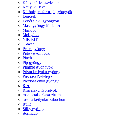
Kétlyukú lencse/lentils
Kétlyukú levél
Különleges formájú gyöngyök
Lencsék
Levél alakú gyöngyök
Masnigyöngy (farfalle)
Miniduo
Mobyduo
NIB-BIT
O-bead
Pellet gyöngy
Piggy gyöngyök
Pinch
Pip gyöngy
Piramid gyöngyök
Prism kétlyukú gyöngy
Preciosa Nefelejcs
Preciosa chilli gyöngy
Rizo
Rizs alakú gyöngyök
rose petal - rózsaszirom
rosetta kétlyukú kabochon
Rulla
Silky gyöngy
stormduo