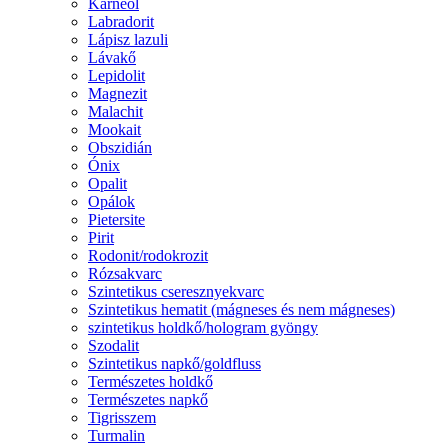
Karneol
Labradorit
Lápisz lazuli
Lávakő
Lepidolit
Magnezit
Malachit
Mookait
Obszidián
Ónix
Opalit
Opálok
Pietersite
Pirit
Rodonit/rodokrozit
Rózsakvarc
Szintetikus cseresznyekvarc
Szintetikus hematit (mágneses és nem mágneses)
szintetikus holdkő/hologram gyöngy
Szodalit
Szintetikus napkő/goldfluss
Természetes holdkő
Természetes napkő
Tigrisszem
Turmalin