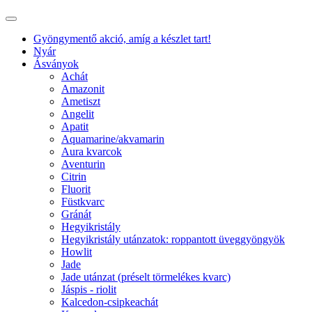
Gyöngymentő akció, amíg a készlet tart!
Nyár
Ásványok
Achát
Amazonit
Ametiszt
Angelit
Apatit
Aquamarine/akvamarin
Aura kvarcok
Aventurin
Citrin
Fluorit
Füstkvarc
Gránát
Hegyikristály
Hegyikristály utánzatok: roppantott üveggyöngyök
Howlit
Jade
Jade utánzat (préselt törmelékes kvarc)
Jáspis - riolit
Kalcedon-csipkeachát