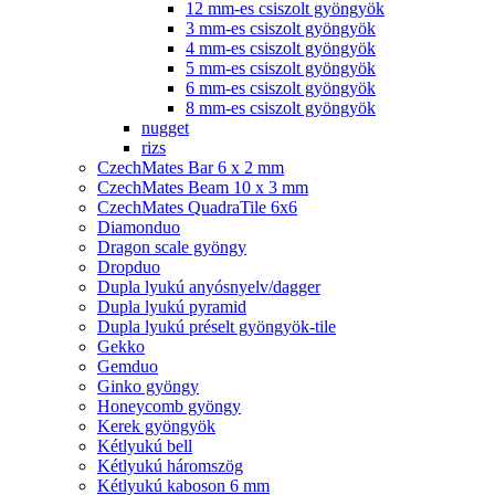
12 mm-es csiszolt gyöngyök
3 mm-es csiszolt gyöngyök
4 mm-es csiszolt gyöngyök
5 mm-es csiszolt gyöngyök
6 mm-es csiszolt gyöngyök
8 mm-es csiszolt gyöngyök
nugget
rizs
CzechMates Bar 6 x 2 mm
CzechMates Beam 10 x 3 mm
CzechMates QuadraTile 6x6
Diamonduo
Dragon scale gyöngy
Dropduo
Dupla lyukú anyósnyelv/dagger
Dupla lyukú pyramid
Dupla lyukú préselt gyöngyök-tile
Gekko
Gemduo
Ginko gyöngy
Honeycomb gyöngy
Kerek gyöngyök
Kétlyukú bell
Kétlyukú háromszög
Kétlyukú kaboson 6 mm