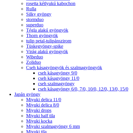
rosetta kétlyukú kabochon
Rulla
Silky gyöngy
stormduo
superduo
Tégla alakú gyöngyök
Thorn gyöngyök
tulip petal-tulipánszirom
Tüskegyöngy-spike
Virág alakú gyöngyök
Wibeduo
Zoliduo
Cseh kásagyöngyök és szalmagyöngyök
cseh kásagyöngy 9/0
cseh kásagyöngy 11/0
cseh szalmagyöngy
cseh kásagyöngy 6/0, 7/0, 10/0, 12/0, 13/0, 15/0
Japán gyöngy
Miyuki delica 11/0
Miyuki delica 8/0
Miyuki drops
Miyuki half tila
Miyuki kocka
Miyuki szalmagyöngy 6 mm
Miyuki tila