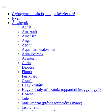
Gyöngymentő akció, amíg a készlet tart!
Nyár
Ásványok
Achát
Amazonit
Ametiszt
Angelit
Apatit
Aquamarine/akvamarin
Aura kvarcok
Aventurin
Citrin
Dioptáz
Fluorit
Füstkvarc
Gránát
Hegyikristály
Hegyikristály utánzatok: roppantott üveggyöngyök
Howlit
Jade
Jade utánzat (préselt törmelékes kvarc)
Jáspis - riolit