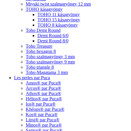
Miyuki twist szalmagyöngy 12 mm
TOHO kásagyöngy
TOHO 11 kásagyöngy
TOHO 15 kásagyöngy
TOHO 8 kásagyöngy
Toho Demi Round
Demi Round 6/0
Demi Round 8/0
Toho Treasure
Toho hexagon 8
Toho szalmagyöngy 3 mm
Toho szalmagyöngy 9 mm
Toho triangle 8
Toho-Magatama 3 mm
Les perles par Puca
Amos® par Puca®
Arcos® par Puca®
Athos® par Puca®
Hélios® par Puca®
Ios® par Puca®
Khéops® par Puca®
Kos® par Puca®
Lipsi® par Puca®
Minos® par Puca®
Samos® par Puca®