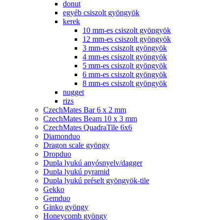
donut
egyéb csiszolt gyöngyök
kerek
10 mm-es csiszolt gyöngyök
12 mm-es csiszolt gyöngyök
3 mm-es csiszolt gyöngyök
4 mm-es csiszolt gyöngyök
5 mm-es csiszolt gyöngyök
6 mm-es csiszolt gyöngyök
8 mm-es csiszolt gyöngyök
nugget
rizs
CzechMates Bar 6 x 2 mm
CzechMates Beam 10 x 3 mm
CzechMates QuadraTile 6x6
Diamonduo
Dragon scale gyöngy
Dropduo
Dupla lyukú anyósnyelv/dagger
Dupla lyukú pyramid
Dupla lyukú préselt gyöngyök-tile
Gekko
Gemduo
Ginko gyöngy
Honeycomb gyöngy