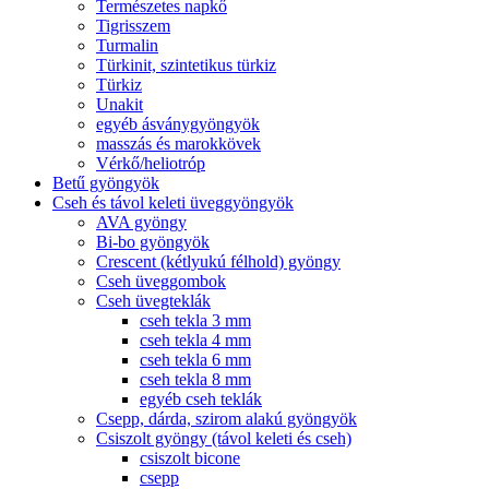
Természetes napkő
Tigrisszem
Turmalin
Türkinit, szintetikus türkiz
Türkiz
Unakit
egyéb ásványgyöngyök
masszás és marokkövek
Vérkő/heliotróp
Betű gyöngyök
Cseh és távol keleti üveggyöngyök
AVA gyöngy
Bi-bo gyöngyök
Crescent (kétlyukú félhold) gyöngy
Cseh üveggombok
Cseh üvegteklák
cseh tekla 3 mm
cseh tekla 4 mm
cseh tekla 6 mm
cseh tekla 8 mm
egyéb cseh teklák
Csepp, dárda, szirom alakú gyöngyök
Csiszolt gyöngy (távol keleti és cseh)
csiszolt bicone
csepp