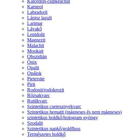
Kalcedon-csipkeachát
Karneol
Labradorit
Lápisz lazuli
Larimar
Lávakő
Lepidolit
Magnezit
Malachit
Mookait
Obszidián
Ónix
Opalit
Opálok
Pietersite
Pirit
Rodonit/rodokrozit
Rózsakvarc
Rutilkvarc
Szintetikus cseresznyekvarc
Szintetikus hematit (mágneses és nem mágneses)
szintetikus holdkő/hologram gyöngy
Szodalit
Szintetikus napkő/goldfluss
Természetes holdkő