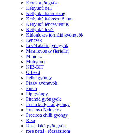
Kerek gyöngyök
Kétlyukú bell
Kétlyukú háromszög
Kétlyukú kaboson 6 mm
Kétlyukú lencse/lentils
Kétlyukú levél
Különleges formájú gyöngyök
Lencsék
Levél alakú gyöngyök
Masnigyöngy (farfalle)
Miniduo
Mobyduo
NIB-BIT
O-bead
Pellet gyöngy
Piggy gyöngyök
Pinch
Pip gyöngy
Piramid gyöngyök
Prism kétlyukú gyöngy
Preciosa Nefelejcs
Preciosa chilli gyöngy
Rizo
Rizs alakú gyöngyök
rose petal - rózsaszirom