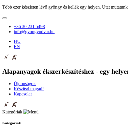
Több ezer készleten lévő gyöngy és kellék egy helyen. Utat mutatunk
+36 30 231 5498
info@gyongyudvar.hu
HU
EN
Alapanyagok ékszerkészítéshez - egy helyen
Újdonságok
Készítsd magad!
Kapcsolat
Kategóriák
Kategóriák