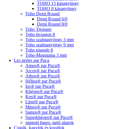
TOHO 15 kásagyöngy
TOHO 8 kásagyöngy
Toho Demi Round
Demi Round 6/0
Demi Round 8/0
Toho Treasure
Toho hexagon 8
Toho szalmagyöngy 3 mm
Toho szalmagyöngy 9 mm
Toho triangle 8
Toho-Magatama 3 mm
Les perles par Puca
Amos® par Puca®
Arcos® par Puca®
Athos® par Puca®
Hélios® par Puca®
Ios® par Puca®
Khéops® par Puca®
Kos® par Puca®
Lipsi® par Puca®
Minos® par Puca®
Samos® par Puca®
Superkhéops® par Puca®
support bases- tartó alapok
Csigák, kagylók és korallok