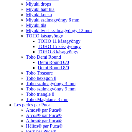
Miyuki drops
Miyuki half tila
Miyuki kocka
Miyuki szalmagyöngy 6 mm
Miyuki tila
Miyuki twist szalmagyöngy 12 mm
TOHO kásagyöngy
TOHO 11 kásagyöngy
TOHO 15 kásagyöngy
TOHO 8 kásagyöngy
Toho Demi Round
Demi Round 6/0
Demi Round 8/0
Toho Treasure
Toho hexagon 8
Toho szalmagyöngy 3 mm
Toho szalmagyöngy 9 mm
Toho triangle 8
Toho-Magatama 3 mm
Les perles par Puca
Amos® par Puca®
Arcos® par Puca®
Athos® par Puca®
Hélios® par Puca®
Ios® par Puca®