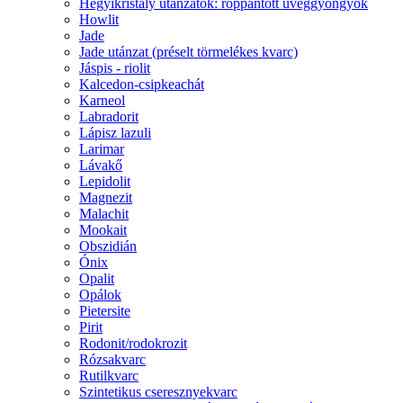
Hegyikristály utánzatok: roppantott üveggyöngyök
Howlit
Jade
Jade utánzat (préselt törmelékes kvarc)
Jáspis - riolit
Kalcedon-csipkeachát
Karneol
Labradorit
Lápisz lazuli
Larimar
Lávakő
Lepidolit
Magnezit
Malachit
Mookait
Obszidián
Ónix
Opalit
Opálok
Pietersite
Pirit
Rodonit/rodokrozit
Rózsakvarc
Rutilkvarc
Szintetikus cseresznyekvarc