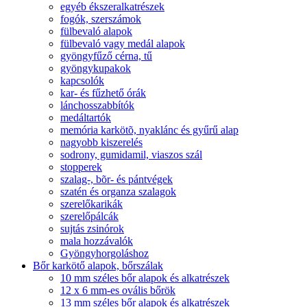
egyéb ékszeralkatrészek
fogók, szerszámok
fülbevaló alapok
fülbevaló vagy medál alapok
gyöngyfűző cérna, tű
gyöngykupakok
kapcsolók
kar- és fűzhető órák
lánchosszabbítók
medáltartók
memória karkötõ, nyaklánc és gyűrű alap
nagyobb kiszerelés
sodrony, gumidamil, viaszos szál
stopperek
szalag-, bõr- és pántvégek
szatén és organza szalagok
szerelőkarikák
szerelőpálcák
sujtás zsinórok
mala hozzávalók
Gyöngyhorgoláshoz
Bőr karkötő alapok, bőrszálak
10 mm széles bőr alapok és alkatrészek
12 x 6 mm-es ovális bőrök
13 mm széles bőr alapok és alkatrészek