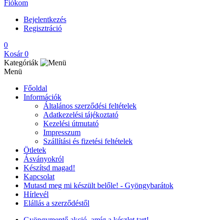
Fiókom
Bejelentkezés
Regisztráció
0
Kosár
0
Kategóriák
Menü
Főoldal
Információk
Általános szerződési feltételek
Adatkezelési tájékoztató
Kezelési útmutató
Impresszum
Szállítási és fizetési feltételek
Ötletek
Ásványokról
Készítsd magad!
Kapcsolat
Mutasd meg mi készült belőle! - Gyöngybarátok
Hírlevél
Elállás a szerződéstől
Gyöngymentő akció, amíg a készlet tart!