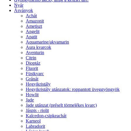
Nyár
Ásványok
Achát
Amazonit
Ametiszt
Angelit
Apatit
Aquamarine/akvamarin
Aura kvarcok
Aventurin
Citrin
Dioptáz
Fluorit
Füstkvarc
Gránát
Hegyikristály
Hegyikristály utánzatok: roppantott üveggyöngyök
Howlit
Jade
Jade utánzat (préselt törmelékes kvarc)
Jáspis - riolit
Kalcedon-csipkeachát
Karneol
Labradorit