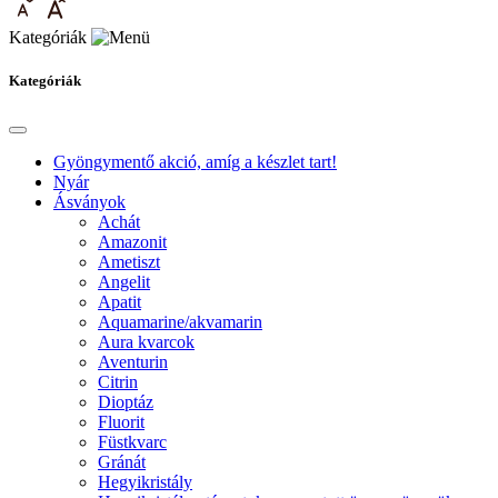
Kategóriák
Kategóriák
Gyöngymentő akció, amíg a készlet tart!
Nyár
Ásványok
Achát
Amazonit
Ametiszt
Angelit
Apatit
Aquamarine/akvamarin
Aura kvarcok
Aventurin
Citrin
Dioptáz
Fluorit
Füstkvarc
Gránát
Hegyikristály