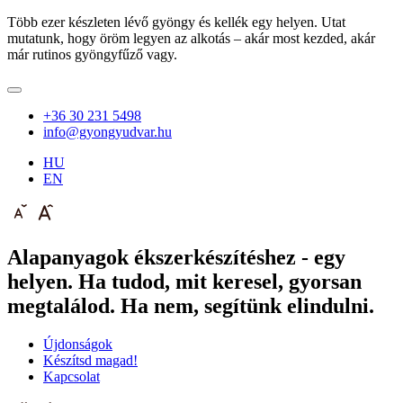
Több ezer készleten lévő gyöngy és kellék egy helyen. Utat
mutatunk, hogy öröm legyen az alkotás – akár most kezded, akár
már rutinos gyöngyfűző vagy.
+36 30 231 5498
info@gyongyudvar.hu
HU
EN
Alapanyagok ékszerkészítéshez - egy
helyen. Ha tudod, mit keresel, gyorsan
megtalálod. Ha nem, segítünk elindulni.
Újdonságok
Készítsd magad!
Kapcsolat