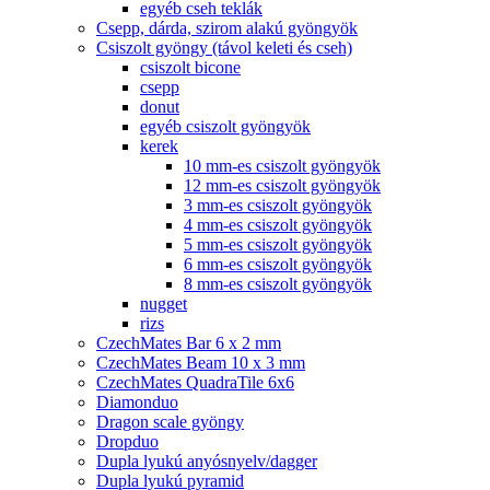
egyéb cseh teklák
Csepp, dárda, szirom alakú gyöngyök
Csiszolt gyöngy (távol keleti és cseh)
csiszolt bicone
csepp
donut
egyéb csiszolt gyöngyök
kerek
10 mm-es csiszolt gyöngyök
12 mm-es csiszolt gyöngyök
3 mm-es csiszolt gyöngyök
4 mm-es csiszolt gyöngyök
5 mm-es csiszolt gyöngyök
6 mm-es csiszolt gyöngyök
8 mm-es csiszolt gyöngyök
nugget
rizs
CzechMates Bar 6 x 2 mm
CzechMates Beam 10 x 3 mm
CzechMates QuadraTile 6x6
Diamonduo
Dragon scale gyöngy
Dropduo
Dupla lyukú anyósnyelv/dagger
Dupla lyukú pyramid