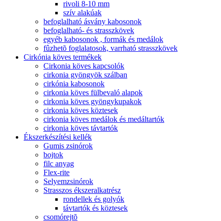
rivoli 8-10 mm
szív alakúak
befoglalható ásvány kabosonok
befoglalható- és strasszkövek
egyéb kabosonok , formák és medálok
fûzhetõ foglalatosok, varrható strasszkövek
Cirkónia köves termékek
Cirkonia köves kapcsolók
cirkonia gyöngyök szálban
cirkónia kabosonok
cirkonia köves fülbevaló alapok
cirkonia köves gyöngykupakok
cirkonia köves köztesek
cirkonia köves medálok és medáltartók
cirkonia köves távtartók
Ékszerkészítési kellék
Gumis zsinórok
bojtok
filc anyag
Flex-rite
Selyemzsinórok
Strasszos ékszeralkatrész
rondellek és golyók
távtartók és köztesek
csomórejtõ