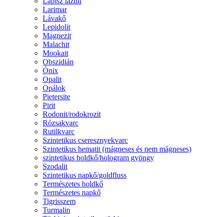
Lápisz lazuli
Larimar
Lávakő
Lepidolit
Magnezit
Malachit
Mookait
Obszidián
Ónix
Opalit
Opálok
Pietersite
Pirit
Rodonit/rodokrozit
Rózsakvarc
Rutilkvarc
Szintetikus cseresznyekvarc
Szintetikus hematit (mágneses és nem mágneses)
szintetikus holdkő/hologram gyöngy
Szodalit
Szintetikus napkő/goldfluss
Természetes holdkő
Természetes napkő
Tigrisszem
Turmalin