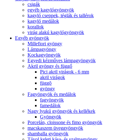
csigák
egyéb kagylógyöngyök
kagyló cseppek, téglák és tallérok
kagyló medálok
korallok
virág alakú kagylógyöngyök
Egyéb gyöngyök
Millefiori gyöngy
Lámpagyöngy
Kockagyöngyök
Egyedi kézműves lámpagyöngyök
Akril gyöngy és függő
Pici akril virágok - 6 mm
akril virágok
függõ
gyöngy
Fagyöngyök és medálok
fagyöngyök
famedálok
Nagy lyukú gyöngyök és kellékek
Gyöngyök
Porcelán, cloissone és fimo gyöngyök
macskaszem üveggyöngyök
shamballa gyöngyök
Távol keleti kása- és szalmagyöngy