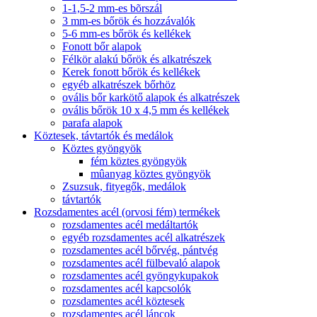
1-1,5-2 mm-es bõrszál
3 mm-es bőrök és hozzávalók
5-6 mm-es bőrök és kellékek
Fonott bőr alapok
Félkör alakú bőrök és alkatrészek
Kerek fonott bőrök és kellékek
egyéb alkatrészek bőrhöz
ovális bőr karkötő alapok és alkatrészek
ovális bőrök 10 x 4,5 mm és kellékek
parafa alapok
Köztesek, távtartók és medálok
Köztes gyöngyök
fém köztes gyöngyök
mûanyag köztes gyöngyök
Zsuzsuk, fityegők, medálok
távtartók
Rozsdamentes acél (orvosi fém) termékek
rozsdamentes acél medáltartók
egyéb rozsdamentes acél alkatrészek
rozsdamentes acél bőrvég, pántvég
rozsdamentes acél fülbevaló alapok
rozsdamentes acél gyöngykupakok
rozsdamentes acél kapcsolók
rozsdamentes acél köztesek
rozsdamentes acél láncok