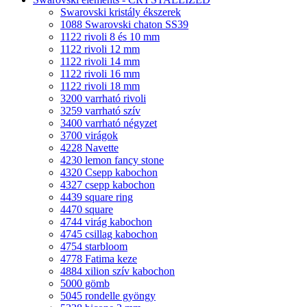
Swarovski kristály ékszerek
1088 Swarovski chaton SS39
1122 rivoli 8 és 10 mm
1122 rivoli 12 mm
1122 rivoli 14 mm
1122 rivoli 16 mm
1122 rivoli 18 mm
3200 varrható rivoli
3259 varrható szív
3400 varrható négyzet
3700 virágok
4228 Navette
4230 lemon fancy stone
4320 Csepp kabochon
4327 csepp kabochon
4439 square ring
4470 square
4744 virág kabochon
4745 csillag kabochon
4754 starbloom
4778 Fatima keze
4884 xilion szív kabochon
5000 gömb
5045 rondelle gyöngy