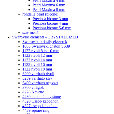
Pearl Maxima 4 mm
Pearl Maxima 6 mm
Pearl Maxima 8 mm
rondelle bead (bicone)
Preciosa bicone 3 mm
Preciosa bicone 4 mm
Preciosa bicone 5-6 mm
szív medál
Swarovski elements - CRYSTALLIZED
Swarovski kristály ékszerek
1088 Swarovski chaton SS39
1122 rivoli 8 és 10 mm
1122 rivoli 12 mm
1122 rivoli 14 mm
1122 rivoli 16 mm
1122 rivoli 18 mm
3200 varrható rivoli
3259 varrható szív
3400 varrható négyzet
3700 virágok
4228 Navette
4230 lemon fancy stone
4320 Csepp kabochon
4327 csepp kabochon
4439 square ring