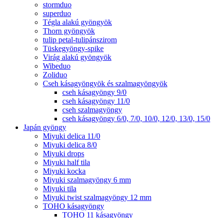
stormduo
superduo
Tégla alakú gyöngyök
Thorn gyöngyök
tulip petal-tulipánszirom
Tüskegyöngy-spike
Virág alakú gyöngyök
Wibeduo
Zoliduo
Cseh kásagyöngyök és szalmagyöngyök
cseh kásagyöngy 9/0
cseh kásagyöngy 11/0
cseh szalmagyöngy
cseh kásagyöngy 6/0, 7/0, 10/0, 12/0, 13/0, 15/0
Japán gyöngy
Miyuki delica 11/0
Miyuki delica 8/0
Miyuki drops
Miyuki half tila
Miyuki kocka
Miyuki szalmagyöngy 6 mm
Miyuki tila
Miyuki twist szalmagyöngy 12 mm
TOHO kásagyöngy
TOHO 11 kásagyöngy