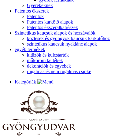
Gyerekeknek
Patentos ékszerek
Patentok
Patentos karkötő alapok
Patentos ékszeralkatrészek
Szintetikus kaucsuk alapok és hozzávalók
köztesek és gyöngyök kaucsuk karkötőhöz
szintetikus kaucsuk nyaklánc alapok
egyéb termékek
kitűzők és kulcstartók
műköröm kellékek
dekorációk és egyebek
rugalmas és nem rugalmas csipke
Kategóriák