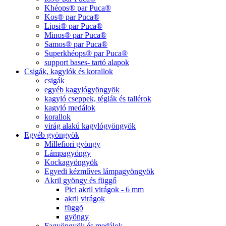
Khéops® par Puca®
Kos® par Puca®
Lipsi® par Puca®
Minos® par Puca®
Samos® par Puca®
Superkhéops® par Puca®
support bases- tartó alapok
Csigák, kagylók és korallok
csigák
egyéb kagylógyöngyök
kagyló cseppek, téglák és tallérok
kagyló medálok
korallok
virág alakú kagylógyöngyök
Egyéb gyöngyök
Millefiori gyöngy
Lámpagyöngy
Kockagyöngyök
Egyedi kézműves lámpagyöngyök
Akril gyöngy és függő
Pici akril virágok - 6 mm
akril virágok
függõ
gyöngy
Fagyöngyök és medálok