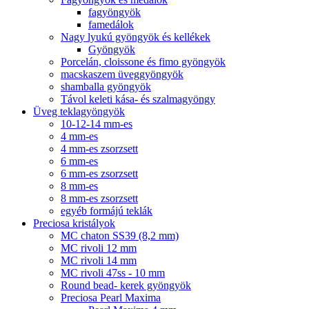
fagyöngyök
famedálok
Nagy lyukú gyöngyök és kellékek
Gyöngyök
Porcelán, cloissone és fimo gyöngyök
macskaszem üveggyöngyök
shamballa gyöngyök
Távol keleti kása- és szalmagyöngy
Üveg teklagyöngyök
10-12-14 mm-es
4 mm-es
4 mm-es zsorzsett
6 mm-es
6 mm-es zsorzsett
8 mm-es
8 mm-es zsorzsett
egyéb formájú teklák
Preciosa kristályok
MC chaton SS39 (8,2 mm)
MC rivoli 12 mm
MC rivoli 14 mm
MC rivoli 47ss - 10 mm
Round bead- kerek gyöngyök
Preciosa Pearl Maxima