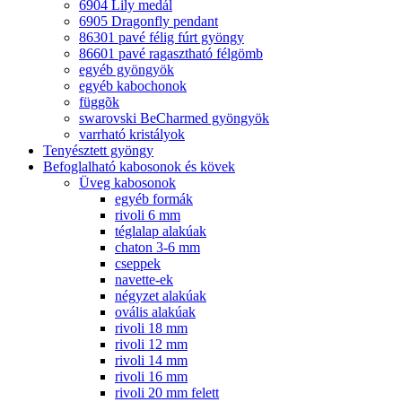
6904 Lily medál
6905 Dragonfly pendant
86301 pavé félig fúrt gyöngy
86601 pavé ragasztható félgömb
egyéb gyöngyök
egyéb kabochonok
függõk
swarovski BeCharmed gyöngyök
varrható kristályok
Tenyésztett gyöngy
Befoglalható kabosonok és kövek
Üveg kabosonok
egyéb formák
rivoli 6 mm
téglalap alakúak
chaton 3-6 mm
cseppek
navette-ek
négyzet alakúak
ovális alakúak
rivoli 18 mm
rivoli 12 mm
rivoli 14 mm
rivoli 16 mm
rivoli 20 mm felett