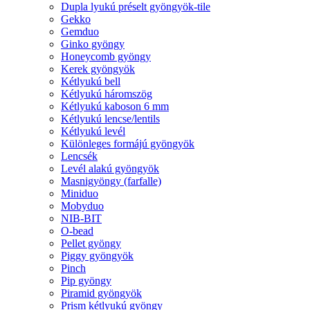
Dupla lyukú préselt gyöngyök-tile
Gekko
Gemduo
Ginko gyöngy
Honeycomb gyöngy
Kerek gyöngyök
Kétlyukú bell
Kétlyukú háromszög
Kétlyukú kaboson 6 mm
Kétlyukú lencse/lentils
Kétlyukú levél
Különleges formájú gyöngyök
Lencsék
Levél alakú gyöngyök
Masnigyöngy (farfalle)
Miniduo
Mobyduo
NIB-BIT
O-bead
Pellet gyöngy
Piggy gyöngyök
Pinch
Pip gyöngy
Piramid gyöngyök
Prism kétlyukú gyöngy