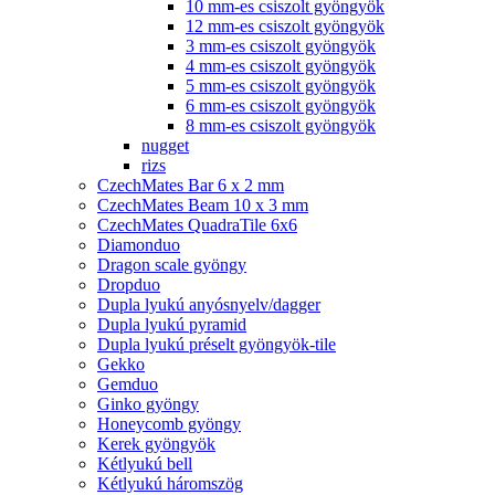
10 mm-es csiszolt gyöngyök
12 mm-es csiszolt gyöngyök
3 mm-es csiszolt gyöngyök
4 mm-es csiszolt gyöngyök
5 mm-es csiszolt gyöngyök
6 mm-es csiszolt gyöngyök
8 mm-es csiszolt gyöngyök
nugget
rizs
CzechMates Bar 6 x 2 mm
CzechMates Beam 10 x 3 mm
CzechMates QuadraTile 6x6
Diamonduo
Dragon scale gyöngy
Dropduo
Dupla lyukú anyósnyelv/dagger
Dupla lyukú pyramid
Dupla lyukú préselt gyöngyök-tile
Gekko
Gemduo
Ginko gyöngy
Honeycomb gyöngy
Kerek gyöngyök
Kétlyukú bell
Kétlyukú háromszög