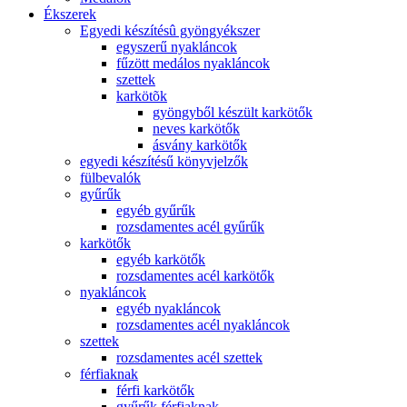
Ékszerek
Egyedi készítésû gyöngyékszer
egyszerű nyakláncok
fűzött medálos nyakláncok
szettek
karkötõk
gyöngyből készült karkötők
neves karkötők
ásvány karkötők
egyedi készítésű könyvjelzők
fülbevalók
gyűrűk
egyéb gyűrűk
rozsdamentes acél gyűrűk
karkötők
egyéb karkötők
rozsdamentes acél karkötők
nyakláncok
egyéb nyakláncok
rozsdamentes acél nyakláncok
szettek
rozsdamentes acél szettek
férfiaknak
férfi karkötők
gyűrűk férfiaknak