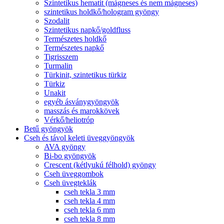
Szintetikus hematit (mágneses és nem mágneses)
szintetikus holdkő/hologram gyöngy
Szodalit
Szintetikus napkő/goldfluss
Természetes holdkő
Természetes napkő
Tigrisszem
Turmalin
Türkinit, szintetikus türkiz
Türkiz
Unakit
egyéb ásványgyöngyök
masszás és marokkövek
Vérkő/heliotróp
Betű gyöngyök
Cseh és távol keleti üveggyöngyök
AVA gyöngy
Bi-bo gyöngyök
Crescent (kétlyukú félhold) gyöngy
Cseh üveggombok
Cseh üvegteklák
cseh tekla 3 mm
cseh tekla 4 mm
cseh tekla 6 mm
cseh tekla 8 mm