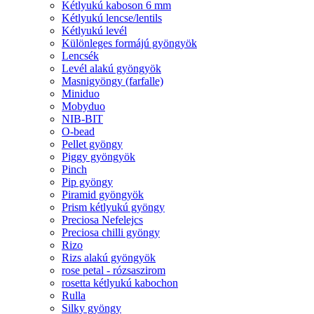
Kétlyukú kaboson 6 mm
Kétlyukú lencse/lentils
Kétlyukú levél
Különleges formájú gyöngyök
Lencsék
Levél alakú gyöngyök
Masnigyöngy (farfalle)
Miniduo
Mobyduo
NIB-BIT
O-bead
Pellet gyöngy
Piggy gyöngyök
Pinch
Pip gyöngy
Piramid gyöngyök
Prism kétlyukú gyöngy
Preciosa Nefelejcs
Preciosa chilli gyöngy
Rizo
Rizs alakú gyöngyök
rose petal - rózsaszirom
rosetta kétlyukú kabochon
Rulla
Silky gyöngy