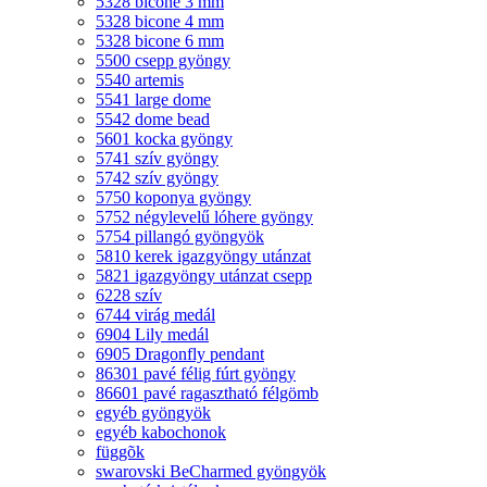
5328 bicone 3 mm
5328 bicone 4 mm
5328 bicone 6 mm
5500 csepp gyöngy
5540 artemis
5541 large dome
5542 dome bead
5601 kocka gyöngy
5741 szív gyöngy
5742 szív gyöngy
5750 koponya gyöngy
5752 négylevelű lóhere gyöngy
5754 pillangó gyöngyök
5810 kerek igazgyöngy utánzat
5821 igazgyöngy utánzat csepp
6228 szív
6744 virág medál
6904 Lily medál
6905 Dragonfly pendant
86301 pavé félig fúrt gyöngy
86601 pavé ragasztható félgömb
egyéb gyöngyök
egyéb kabochonok
függõk
swarovski BeCharmed gyöngyök