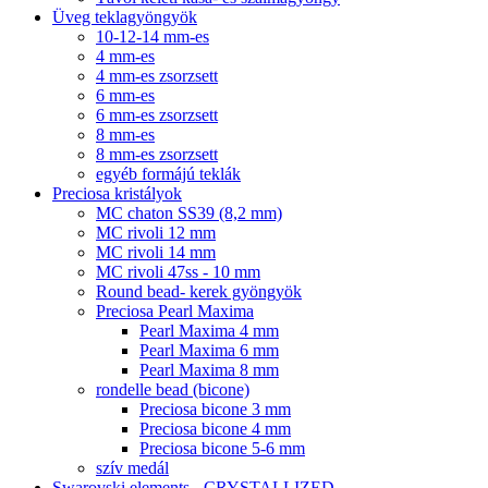
Üveg teklagyöngyök
10-12-14 mm-es
4 mm-es
4 mm-es zsorzsett
6 mm-es
6 mm-es zsorzsett
8 mm-es
8 mm-es zsorzsett
egyéb formájú teklák
Preciosa kristályok
MC chaton SS39 (8,2 mm)
MC rivoli 12 mm
MC rivoli 14 mm
MC rivoli 47ss - 10 mm
Round bead- kerek gyöngyök
Preciosa Pearl Maxima
Pearl Maxima 4 mm
Pearl Maxima 6 mm
Pearl Maxima 8 mm
rondelle bead (bicone)
Preciosa bicone 3 mm
Preciosa bicone 4 mm
Preciosa bicone 5-6 mm
szív medál
Swarovski elements - CRYSTALLIZED