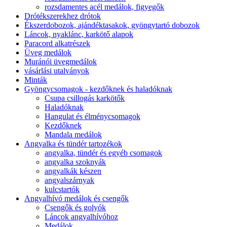
rozsdamentes acél medálok, figyegők
Drótékszerekhez drótok
Ékszerdobozok, ajándéktasakok, gyöngytartó dobozok
Láncok, nyaklánc, karkötő alapok
Paracord alkatrészek
Üveg medálok
Muránói üvegmedálok
vásárlási utalványok
Minták
Gyöngycsomagok - kezdőknek és haladóknak
Csupa csillogás karkötők
Haladóknak
Hangulat és élménycsomagok
Kezdőknek
Mandala medálok
Angyalka és tündér tartozékok
angyalka, tündér és egyéb csomagok
angyalka szoknyák
angyalkák készen
angyalszárnyak
kulcstartók
Angyalhívó medálok és csengők
Csengők és golyók
Láncok angyalhívóhoz
Medálok