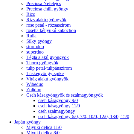
Preciosa Nefelejcs
Preciosa chilli gyöngy
Rizo
Rizs alakú gyöngyök
rose petal - rózsaszirom
rosetta kétlyukú kabochon
Rulla
Silky gyöngy
stormduo
superduo
Tégla alakú gyöngyök
Thorn gyöngyök
tulip petal-tulipánszirom
Tüskegyöngy-spike
Virág alakú gyöngyök
Wibeduo
Zoliduo
Cseh kásagyöngyök és szalmagyöngyök
cseh kásagyöngy 9/0
cseh kásagyöngy 11/0
cseh szalmagyöngy
cseh kásagyöngy 6/0, 7/0, 10/0, 12/0, 13/0, 15/0
Japán gyöngy
Miyuki delica 11/0
Miyuki delica 8/0