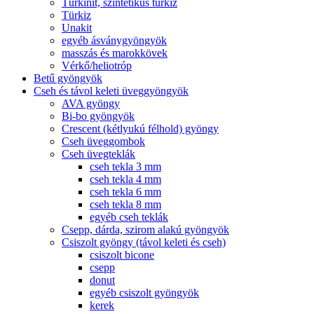
Türkinit, szintetikus türkiz
Türkiz
Unakit
egyéb ásványgyöngyök
masszás és marokkövek
Vérkő/heliotróp
Betű gyöngyök
Cseh és távol keleti üveggyöngyök
AVA gyöngy
Bi-bo gyöngyök
Crescent (kétlyukú félhold) gyöngy
Cseh üveggombok
Cseh üvegteklák
cseh tekla 3 mm
cseh tekla 4 mm
cseh tekla 6 mm
cseh tekla 8 mm
egyéb cseh teklák
Csepp, dárda, szirom alakú gyöngyök
Csiszolt gyöngy (távol keleti és cseh)
csiszolt bicone
csepp
donut
egyéb csiszolt gyöngyök
kerek