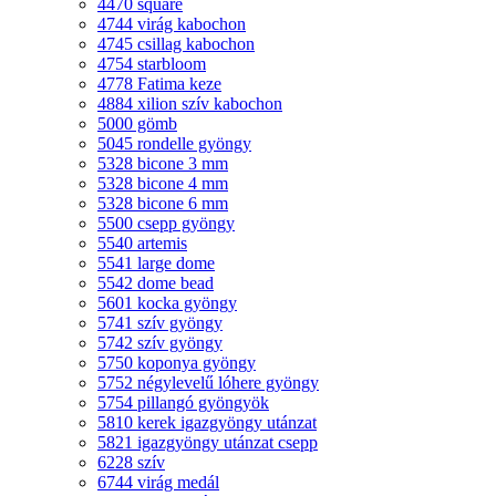
4470 square
4744 virág kabochon
4745 csillag kabochon
4754 starbloom
4778 Fatima keze
4884 xilion szív kabochon
5000 gömb
5045 rondelle gyöngy
5328 bicone 3 mm
5328 bicone 4 mm
5328 bicone 6 mm
5500 csepp gyöngy
5540 artemis
5541 large dome
5542 dome bead
5601 kocka gyöngy
5741 szív gyöngy
5742 szív gyöngy
5750 koponya gyöngy
5752 négylevelű lóhere gyöngy
5754 pillangó gyöngyök
5810 kerek igazgyöngy utánzat
5821 igazgyöngy utánzat csepp
6228 szív
6744 virág medál