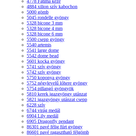
4778 Fatima keze
4884 xilion szív kabochon
5000 gömb
5045 rondelle gyöngy
5328 bicone 3 mm
5328 bicone 4 mm
5328 bicone 6 mm
5500 csepp gyöngy
5540 artemis
5541 large dome
5542 dome bead
5601 kocka gyöngy
5741 szív gyöngy
5742 szív gyöngy
5750 koponya gyöngy
5752 négylevelű lóhere gyöngy
5754 pillangó gyöngyök
5810 kerek igazgyöngy utánzat
5821 igazgyöngy utánzat csepp
6228 szív
6744 virág medál
6904 Lily medál
6905 Dragonfly pendant
86301 pavé félig fúrt gyöngy
86601 pavé ragasztható félgömb