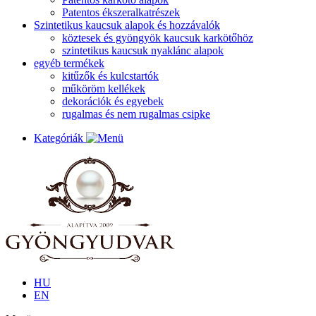
Patentos ékszeralkatrészek
Szintetikus kaucsuk alapok és hozzávalók
köztesek és gyöngyök kaucsuk karkötőhöz
szintetikus kaucsuk nyaklánc alapok
egyéb termékek
kitűzők és kulcstartók
műköröm kellékek
dekorációk és egyebek
rugalmas és nem rugalmas csipke
Kategóriák
HU
EN