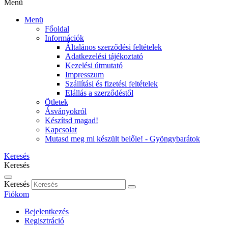
Menü
Menü
Főoldal
Információk
Általános szerződési feltételek
Adatkezelési tájékoztató
Kezelési útmutató
Impresszum
Szállítási és fizetési feltételek
Elállás a szerződéstől
Ötletek
Ásványokról
Készítsd magad!
Kapcsolat
Mutasd meg mi készült belőle! - Gyöngybarátok
Keresés
Keresés
Keresés
Fiókom
Bejelentkezés
Regisztráció