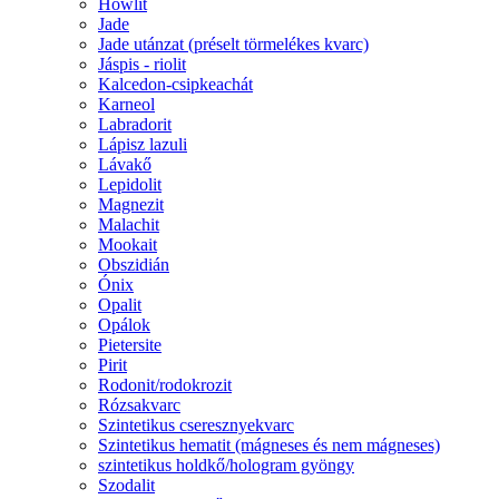
Howlit
Jade
Jade utánzat (préselt törmelékes kvarc)
Jáspis - riolit
Kalcedon-csipkeachát
Karneol
Labradorit
Lápisz lazuli
Lávakő
Lepidolit
Magnezit
Malachit
Mookait
Obszidián
Ónix
Opalit
Opálok
Pietersite
Pirit
Rodonit/rodokrozit
Rózsakvarc
Szintetikus cseresznyekvarc
Szintetikus hematit (mágneses és nem mágneses)
szintetikus holdkő/hologram gyöngy
Szodalit