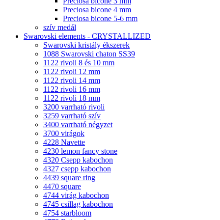
Preciosa bicone 3 mm
Preciosa bicone 4 mm
Preciosa bicone 5-6 mm
szív medál
Swarovski elements - CRYSTALLIZED
Swarovski kristály ékszerek
1088 Swarovski chaton SS39
1122 rivoli 8 és 10 mm
1122 rivoli 12 mm
1122 rivoli 14 mm
1122 rivoli 16 mm
1122 rivoli 18 mm
3200 varrható rivoli
3259 varrható szív
3400 varrható négyzet
3700 virágok
4228 Navette
4230 lemon fancy stone
4320 Csepp kabochon
4327 csepp kabochon
4439 square ring
4470 square
4744 virág kabochon
4745 csillag kabochon
4754 starbloom