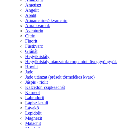
Ametiszt
Angelit
Apatit
Aquamarine/akvamarin
Aura kvarcok
Aventurin
Citrin
Fluorit
Füstkvarc
Gránát
Hegyikristály
Hegyikristály utánzatok: roppantott üveggyöngyök
Howlit
Jade
Jade utánzat (préselt törmelékes kvarc)
Jáspis - riolit
Kalcedon-csipkeachát
Karneol
Labradorit
Lápisz lazuli
Lávakő
Lepidolit
Magnezit
Malachit