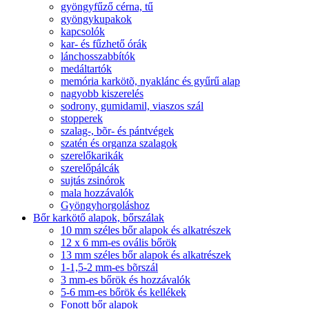
gyöngyfűző cérna, tű
gyöngykupakok
kapcsolók
kar- és fűzhető órák
lánchosszabbítók
medáltartók
memória karkötõ, nyaklánc és gyűrű alap
nagyobb kiszerelés
sodrony, gumidamil, viaszos szál
stopperek
szalag-, bõr- és pántvégek
szatén és organza szalagok
szerelőkarikák
szerelőpálcák
sujtás zsinórok
mala hozzávalók
Gyöngyhorgoláshoz
Bőr karkötő alapok, bőrszálak
10 mm széles bőr alapok és alkatrészek
12 x 6 mm-es ovális bőrök
13 mm széles bőr alapok és alkatrészek
1-1,5-2 mm-es bõrszál
3 mm-es bőrök és hozzávalók
5-6 mm-es bőrök és kellékek
Fonott bőr alapok