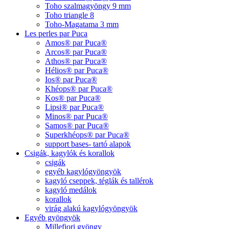
Toho szalmagyöngy 9 mm
Toho triangle 8
Toho-Magatama 3 mm
Les perles par Puca
Amos® par Puca®
Arcos® par Puca®
Athos® par Puca®
Hélios® par Puca®
Ios® par Puca®
Khéops® par Puca®
Kos® par Puca®
Lipsi® par Puca®
Minos® par Puca®
Samos® par Puca®
Superkhéops® par Puca®
support bases- tartó alapok
Csigák, kagylók és korallok
csigák
egyéb kagylógyöngyök
kagyló cseppek, téglák és tallérok
kagyló medálok
korallok
virág alakú kagylógyöngyök
Egyéb gyöngyök
Millefiori gyöngy