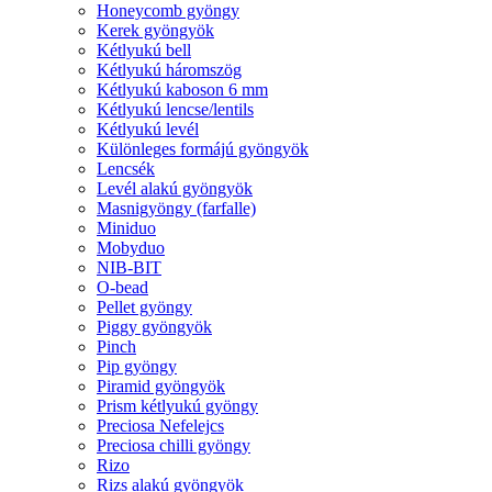
Honeycomb gyöngy
Kerek gyöngyök
Kétlyukú bell
Kétlyukú háromszög
Kétlyukú kaboson 6 mm
Kétlyukú lencse/lentils
Kétlyukú levél
Különleges formájú gyöngyök
Lencsék
Levél alakú gyöngyök
Masnigyöngy (farfalle)
Miniduo
Mobyduo
NIB-BIT
O-bead
Pellet gyöngy
Piggy gyöngyök
Pinch
Pip gyöngy
Piramid gyöngyök
Prism kétlyukú gyöngy
Preciosa Nefelejcs
Preciosa chilli gyöngy
Rizo
Rizs alakú gyöngyök