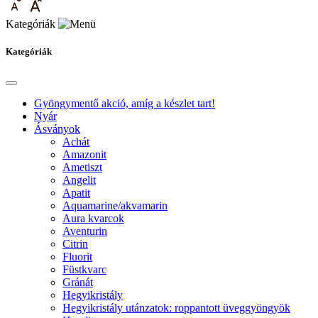
Kategóriák
Kategóriák
Gyöngymentő akció, amíg a készlet tart!
Nyár
Ásványok
Achát
Amazonit
Ametiszt
Angelit
Apatit
Aquamarine/akvamarin
Aura kvarcok
Aventurin
Citrin
Fluorit
Füstkvarc
Gránát
Hegyikristály
Hegyikristály utánzatok: roppantott üveggyöngyök