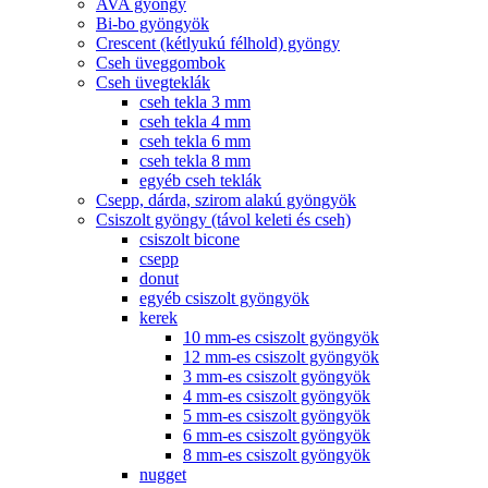
AVA gyöngy
Bi-bo gyöngyök
Crescent (kétlyukú félhold) gyöngy
Cseh üveggombok
Cseh üvegteklák
cseh tekla 3 mm
cseh tekla 4 mm
cseh tekla 6 mm
cseh tekla 8 mm
egyéb cseh teklák
Csepp, dárda, szirom alakú gyöngyök
Csiszolt gyöngy (távol keleti és cseh)
csiszolt bicone
csepp
donut
egyéb csiszolt gyöngyök
kerek
10 mm-es csiszolt gyöngyök
12 mm-es csiszolt gyöngyök
3 mm-es csiszolt gyöngyök
4 mm-es csiszolt gyöngyök
5 mm-es csiszolt gyöngyök
6 mm-es csiszolt gyöngyök
8 mm-es csiszolt gyöngyök
nugget