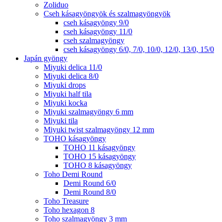
Zoliduo
Cseh kásagyöngyök és szalmagyöngyök
cseh kásagyöngy 9/0
cseh kásagyöngy 11/0
cseh szalmagyöngy
cseh kásagyöngy 6/0, 7/0, 10/0, 12/0, 13/0, 15/0
Japán gyöngy
Miyuki delica 11/0
Miyuki delica 8/0
Miyuki drops
Miyuki half tila
Miyuki kocka
Miyuki szalmagyöngy 6 mm
Miyuki tila
Miyuki twist szalmagyöngy 12 mm
TOHO kásagyöngy
TOHO 11 kásagyöngy
TOHO 15 kásagyöngy
TOHO 8 kásagyöngy
Toho Demi Round
Demi Round 6/0
Demi Round 8/0
Toho Treasure
Toho hexagon 8
Toho szalmagyöngy 3 mm