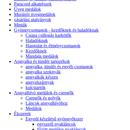
Paracord alkatrészek
Üveg medálok
Muránói üvegmedálok
vásárlási utalványok
Minták
Gyöngycsomagok - kezdőknek és haladóknak
Csupa csillogás karkötők
Haladóknak
Hangulat és élménycsomagok
Kezdőknek
Mandala medálok
Angyalka és tündér tartozékok
angyalka, tündér és egyéb csomagok
angyalka szoknyák
angyalkák készen
angyalszárnyak
kulcstartók
Angyalhívó medálok és csengők
Csengők és golyók
Láncok angyalhívóhoz
Medálok
Ékszerek
Egyedi készítésû gyöngyékszer
egyszerű nyakláncok
fűzött medálos nyakláncok