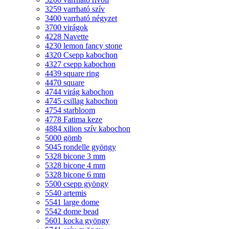
3259 varrható szív
3400 varrható négyzet
3700 virágok
4228 Navette
4230 lemon fancy stone
4320 Csepp kabochon
4327 csepp kabochon
4439 square ring
4470 square
4744 virág kabochon
4745 csillag kabochon
4754 starbloom
4778 Fatima keze
4884 xilion szív kabochon
5000 gömb
5045 rondelle gyöngy
5328 bicone 3 mm
5328 bicone 4 mm
5328 bicone 6 mm
5500 csepp gyöngy
5540 artemis
5541 large dome
5542 dome bead
5601 kocka gyöngy