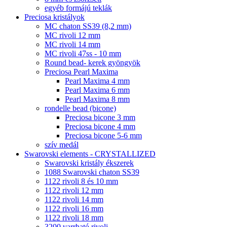
egyéb formájú teklák
Preciosa kristályok
MC chaton SS39 (8,2 mm)
MC rivoli 12 mm
MC rivoli 14 mm
MC rivoli 47ss - 10 mm
Round bead- kerek gyöngyök
Preciosa Pearl Maxima
Pearl Maxima 4 mm
Pearl Maxima 6 mm
Pearl Maxima 8 mm
rondelle bead (bicone)
Preciosa bicone 3 mm
Preciosa bicone 4 mm
Preciosa bicone 5-6 mm
szív medál
Swarovski elements - CRYSTALLIZED
Swarovski kristály ékszerek
1088 Swarovski chaton SS39
1122 rivoli 8 és 10 mm
1122 rivoli 12 mm
1122 rivoli 14 mm
1122 rivoli 16 mm
1122 rivoli 18 mm
3200 varrható rivoli