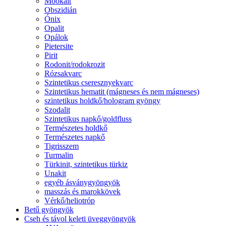
Mookait
Obszidián
Ónix
Opalit
Opálok
Pietersite
Pirit
Rodonit/rodokrozit
Rózsakvarc
Szintetikus cseresznyekvarc
Szintetikus hematit (mágneses és nem mágneses)
szintetikus holdkő/hologram gyöngy
Szodalit
Szintetikus napkő/goldfluss
Természetes holdkő
Természetes napkő
Tigrisszem
Turmalin
Türkinit, szintetikus türkiz
Unakit
egyéb ásványgyöngyök
masszás és marokkövek
Vérkő/heliotróp
Betű gyöngyök
Cseh és távol keleti üveggyöngyök