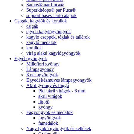
Samos® par Puca®
Superkhéops® par Puca®
support bases- tartó alapok
Csigák, kagylók és korallok
csigák
egyéb kagylógyöngyök
kagyló cseppek, téglák és tallérok
kagyló medálok
korallok
virág alakú kagylógyöngyök
Egyéb gyöngyök
Millefiori gyöngy
Lámpagyöngy
Kockagyöngyök
Egyedi kézműves lámpagyöngyök
Akril gyöngy és függő
Pici akril virágok - 6 mm
akril virágok
függõ
gyöngy
Fagyöngyök és medálok
fagyöngyök
famedálok
Nagy lyukú gyöngyök és kellékek
Gyöngyök