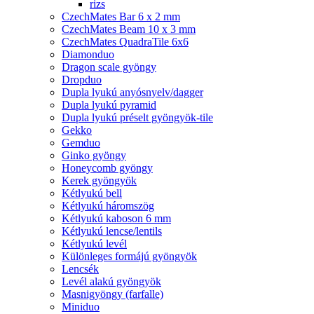
rizs
CzechMates Bar 6 x 2 mm
CzechMates Beam 10 x 3 mm
CzechMates QuadraTile 6x6
Diamonduo
Dragon scale gyöngy
Dropduo
Dupla lyukú anyósnyelv/dagger
Dupla lyukú pyramid
Dupla lyukú préselt gyöngyök-tile
Gekko
Gemduo
Ginko gyöngy
Honeycomb gyöngy
Kerek gyöngyök
Kétlyukú bell
Kétlyukú háromszög
Kétlyukú kaboson 6 mm
Kétlyukú lencse/lentils
Kétlyukú levél
Különleges formájú gyöngyök
Lencsék
Levél alakú gyöngyök
Masnigyöngy (farfalle)
Miniduo