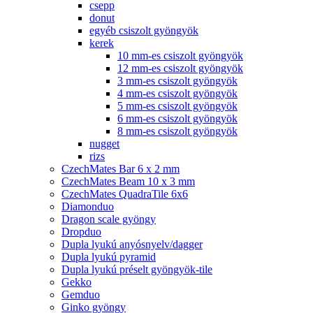
csepp
donut
egyéb csiszolt gyöngyök
kerek
10 mm-es csiszolt gyöngyök
12 mm-es csiszolt gyöngyök
3 mm-es csiszolt gyöngyök
4 mm-es csiszolt gyöngyök
5 mm-es csiszolt gyöngyök
6 mm-es csiszolt gyöngyök
8 mm-es csiszolt gyöngyök
nugget
rizs
CzechMates Bar 6 x 2 mm
CzechMates Beam 10 x 3 mm
CzechMates QuadraTile 6x6
Diamonduo
Dragon scale gyöngy
Dropduo
Dupla lyukú anyósnyelv/dagger
Dupla lyukú pyramid
Dupla lyukú préselt gyöngyök-tile
Gekko
Gemduo
Ginko gyöngy