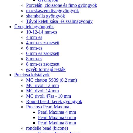
Porcelán, cloissone és fimo gyöngyök
macskaszem üveggyöngyök
shamballa gyöngyök
Távol keleti kása- és szalmagyöngy
Üveg teklagyöngyök
10-12-14 mm-es
4 mm-es
4 mm-es zsorzsett
6 mm-es
6 mm-es zsorzsett
8 mm-es
8 mm-es zsorzsett
egyéb formájú teklák
Preciosa kristályok
MC chaton SS39 (8,2 mm)
MC rivoli 12 mm
MC rivoli 14 mm
MC rivoli 47ss - 10 mm
Round bead- kerek gyöngyök
Preciosa Pearl Maxima
Pearl Maxima 4 mm
Pearl Maxima 6 mm
Pearl Maxima 8 mm
rondelle bead (bicone)