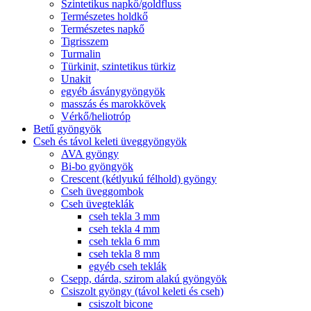
Szintetikus napkő/goldfluss
Természetes holdkő
Természetes napkő
Tigrisszem
Turmalin
Türkinit, szintetikus türkiz
Unakit
egyéb ásványgyöngyök
masszás és marokkövek
Vérkő/heliotróp
Betű gyöngyök
Cseh és távol keleti üveggyöngyök
AVA gyöngy
Bi-bo gyöngyök
Crescent (kétlyukú félhold) gyöngy
Cseh üveggombok
Cseh üvegteklák
cseh tekla 3 mm
cseh tekla 4 mm
cseh tekla 6 mm
cseh tekla 8 mm
egyéb cseh teklák
Csepp, dárda, szirom alakú gyöngyök
Csiszolt gyöngy (távol keleti és cseh)
csiszolt bicone