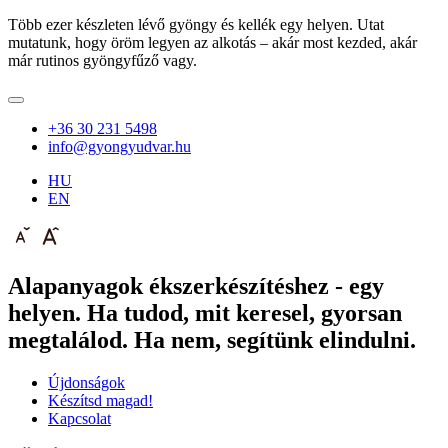
Több ezer készleten lévő gyöngy és kellék egy helyen. Utat
mutatunk, hogy öröm legyen az alkotás – akár most kezded, akár
már rutinos gyöngyfűző vagy.
+36 30 231 5498
info@gyongyudvar.hu
HU
EN
Alapanyagok ékszerkészítéshez - egy
helyen. Ha tudod, mit keresel, gyorsan
megtalálod. Ha nem, segítünk elindulni.
Újdonságok
Készítsd magad!
Kapcsolat