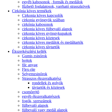
egyéb kabosonok , formák és medálok
fûzhetõ foglalatosok, varrható strasszkövek
Cirkónia köves termékek
Cirkonia köves kapcsolók
cirkonia gyöngyök szálban
cirkónia kabosonok
cirkonia köves fülbevaló alapok
cirkonia köves gyöngykupakok
cirkonia köves köztesek
cirkonia köves medálok és medáltartók
cirkonia köves távtartók
Ékszerkészítési kellék
Gumis zsinórok
bojtok
filc anyag
Flex-rite
Selyemzsinórok
Strasszos ékszeralkatrész
rondellek és golyók
távtartók és köztesek
csomórejtõ
egyéb ékszeralkatrészek
fogók, szerszámok
fülbevaló alapok
fülbevaló vagy medál alapok