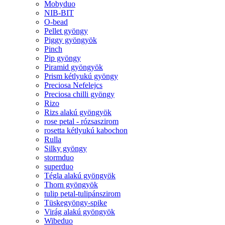
Mobyduo
NIB-BIT
O-bead
Pellet gyöngy
Piggy gyöngyök
Pinch
Pip gyöngy
Piramid gyöngyök
Prism kétlyukú gyöngy
Preciosa Nefelejcs
Preciosa chilli gyöngy
Rizo
Rizs alakú gyöngyök
rose petal - rózsaszirom
rosetta kétlyukú kabochon
Rulla
Silky gyöngy
stormduo
superduo
Tégla alakú gyöngyök
Thorn gyöngyök
tulip petal-tulipánszirom
Tüskegyöngy-spike
Virág alakú gyöngyök
Wibeduo