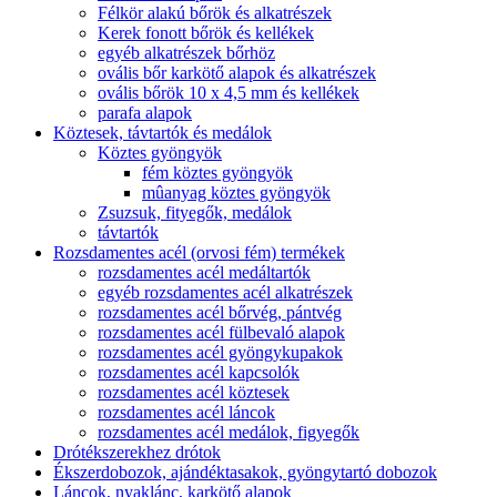
Félkör alakú bőrök és alkatrészek
Kerek fonott bőrök és kellékek
egyéb alkatrészek bőrhöz
ovális bőr karkötő alapok és alkatrészek
ovális bőrök 10 x 4,5 mm és kellékek
parafa alapok
Köztesek, távtartók és medálok
Köztes gyöngyök
fém köztes gyöngyök
mûanyag köztes gyöngyök
Zsuzsuk, fityegők, medálok
távtartók
Rozsdamentes acél (orvosi fém) termékek
rozsdamentes acél medáltartók
egyéb rozsdamentes acél alkatrészek
rozsdamentes acél bőrvég, pántvég
rozsdamentes acél fülbevaló alapok
rozsdamentes acél gyöngykupakok
rozsdamentes acél kapcsolók
rozsdamentes acél köztesek
rozsdamentes acél láncok
rozsdamentes acél medálok, figyegők
Drótékszerekhez drótok
Ékszerdobozok, ajándéktasakok, gyöngytartó dobozok
Láncok, nyaklánc, karkötő alapok