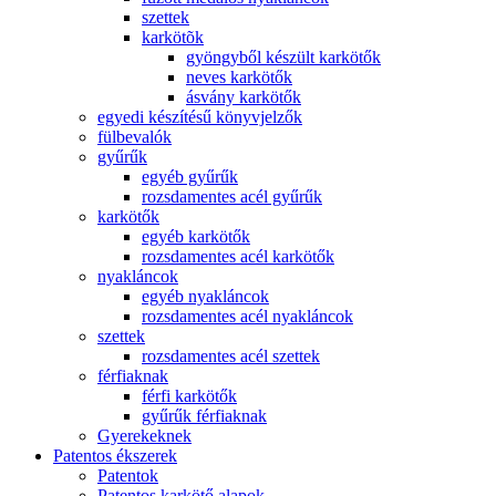
szettek
karkötõk
gyöngyből készült karkötők
neves karkötők
ásvány karkötők
egyedi készítésű könyvjelzők
fülbevalók
gyűrűk
egyéb gyűrűk
rozsdamentes acél gyűrűk
karkötők
egyéb karkötők
rozsdamentes acél karkötők
nyakláncok
egyéb nyakláncok
rozsdamentes acél nyakláncok
szettek
rozsdamentes acél szettek
férfiaknak
férfi karkötők
gyűrűk férfiaknak
Gyerekeknek
Patentos ékszerek
Patentok
Patentos karkötő alapok