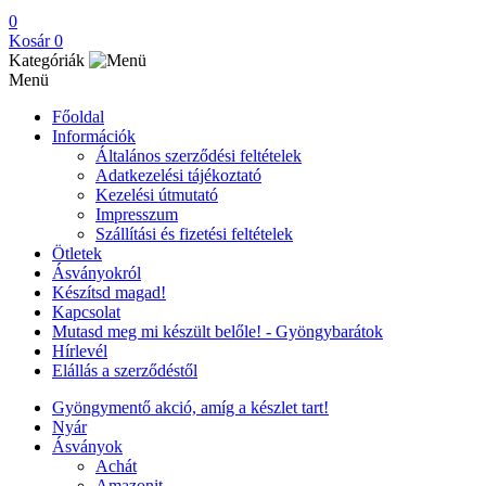
0
Kosár
0
Kategóriák
Menü
Főoldal
Információk
Általános szerződési feltételek
Adatkezelési tájékoztató
Kezelési útmutató
Impresszum
Szállítási és fizetési feltételek
Ötletek
Ásványokról
Készítsd magad!
Kapcsolat
Mutasd meg mi készült belőle! - Gyöngybarátok
Hírlevél
Elállás a szerződéstől
Gyöngymentő akció, amíg a készlet tart!
Nyár
Ásványok
Achát
Amazonit