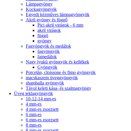
Lámpagyöngy
Kockagyöngyök
Egyedi kézműves lámpagyöngyök
Akril gyöngy és függő
Pici akril virágok - 6 mm
akril virágok
függõ
gyöngy
Fagyöngyök és medálok
fagyöngyök
famedálok
Nagy lyukú gyöngyök és kellékek
Gyöngyök
Porcelán, cloissone és fimo gyöngyök
macskaszem üveggyöngyök
shamballa gyöngyök
Távol keleti kása- és szalmagyöngy
Üveg teklagyöngyök
10-12-14 mm-es
4 mm-es
4 mm-es zsorzsett
6 mm-es
6 mm-es zsorzsett
8 mm-es
8 mm-es zsorzsett