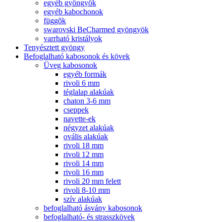
egyéb gyöngyök
egyéb kabochonok
függõk
swarovski BeCharmed gyöngyök
varrható kristályok
Tenyésztett gyöngy
Befoglalható kabosonok és kövek
Üveg kabosonok
egyéb formák
rivoli 6 mm
téglalap alakúak
chaton 3-6 mm
cseppek
navette-ek
négyzet alakúak
ovális alakúak
rivoli 18 mm
rivoli 12 mm
rivoli 14 mm
rivoli 16 mm
rivoli 20 mm felett
rivoli 8-10 mm
szív alakúak
befoglalható ásvány kabosonok
befoglalható- és strasszkövek