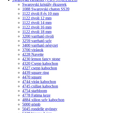
Swarovski kristály ékszerek
1088 Swarovski chaton SS39
1122 rivoli 8 és 10 mm
1122 rivoli 12 mm
1122 rivoli 14 mm
1122 rivoli 16 mm
1122 rivoli 18 mm
3200 varrható rivoli
3259 varrható szív
3400 varrható négyzet
3700 virágok
4228 Navette
4230 lemon fancy stone
4320 Csepp kabochon
4327 csepp kabochon
4439 square ring
4470 square
4744 virág kabochon
4745 csillag kabochon
4754 starbloom
4778 Fatima keze
4884 xilion szív kabochon
5000 gömb
5045 rondelle gyöngy