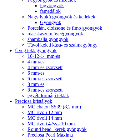
fagyöngyök
famedálok
Nagy lyukú gyöngyök és kellékek
Gyöngyök
Porcelán, cloissone és fimo gyöngyök
macskaszem üveggyöngyök
shamballa gyöngyök
Távol keleti kása- és szalmagyöngy
Üveg teklagyöngyök
10-12-14 mm-es
4 mm-es
4 mm-es zsorzsett
6 mm-es
6 mm-es zsorzsett
8 mm-es
8 mm-es zsorzsett
egyéb formájú teklák
Preciosa kristályok
MC chaton SS39 (8,2 mm)
MC rivoli 12 mm
MC rivoli 14 mm
MC rivoli 47ss - 10 mm
Round bead- kerek gyöngyök
Preciosa Pearl Maxima