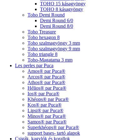
TOHO 15 kásagyöngy
TOHO 8 kásagyöngy
Toho Demi Round
Demi Round 6/0
Demi Round 8/0
Toho Treasure
Toho hexagon 8
Toho szalmagyöngy 3 mm
Toho szalmagyöngy 9 mm
Toho triangle 8
Toho-Magatama 3 mm
Les perles par Puca
Amos® par Puca®
Arcos® par Puca®
Athos® par Puca®
Hélios® par Puca®
Ios® par Puca®
Khéops® par Puca®
Kos® par Puca®
Lipsi® par Puca®
Minos® par Puca®
Samos® par Puca®
Superkhéops® par Puca®
support bases- tartó alapok
Csigák, kagylók és korallok