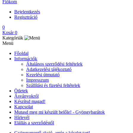
Fiókom
Bejelentkezés
Regisztráció
0
Kosár
0
Kategóriák
Menü
Főoldal
Információk
Általános szerződési feltételek
Adatkezelési tájékoztató
Kezelési útmutató
Impresszum
Szállítási és fizetési feltételek
Ötletek
Ásványokról
Készítsd magad!
Kapcsolat
Mutasd meg mi készült belőle! - Gyöngybarátok
Hírlevél
Elállás a szerződéstől
Gyöngymentő akció, amíg a készlet tart!