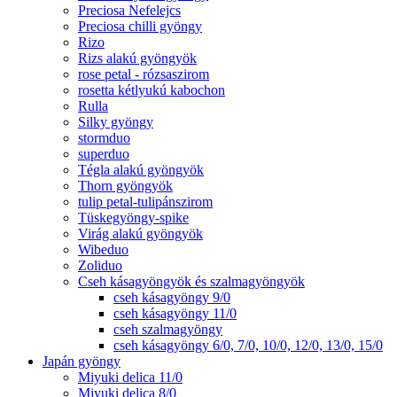
Preciosa Nefelejcs
Preciosa chilli gyöngy
Rizo
Rizs alakú gyöngyök
rose petal - rózsaszirom
rosetta kétlyukú kabochon
Rulla
Silky gyöngy
stormduo
superduo
Tégla alakú gyöngyök
Thorn gyöngyök
tulip petal-tulipánszirom
Tüskegyöngy-spike
Virág alakú gyöngyök
Wibeduo
Zoliduo
Cseh kásagyöngyök és szalmagyöngyök
cseh kásagyöngy 9/0
cseh kásagyöngy 11/0
cseh szalmagyöngy
cseh kásagyöngy 6/0, 7/0, 10/0, 12/0, 13/0, 15/0
Japán gyöngy
Miyuki delica 11/0
Miyuki delica 8/0