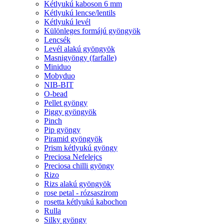
Kétlyukú kaboson 6 mm
Kétlyukú lencse/lentils
Kétlyukú levél
Különleges formájú gyöngyök
Lencsék
Levél alakú gyöngyök
Masnigyöngy (farfalle)
Miniduo
Mobyduo
NIB-BIT
O-bead
Pellet gyöngy
Piggy gyöngyök
Pinch
Pip gyöngy
Piramid gyöngyök
Prism kétlyukú gyöngy
Preciosa Nefelejcs
Preciosa chilli gyöngy
Rizo
Rizs alakú gyöngyök
rose petal - rózsaszirom
rosetta kétlyukú kabochon
Rulla
Silky gyöngy