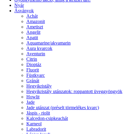
Nyár
Ásványok
Achát
Amazonit
Ametiszt
Angelit
Apatit
Aquamarine/akvamarin
Aura kvarcok
Aventurin
Citrin
Dioptáz
Fluorit
Füstkvarc
Gránát
Hegyikristály
Hegyikristály utánzatok: roppantott üveggyöngyök
Howlit
Jade
Jade utánzat (préselt törmelékes kvarc)
Jáspis - riolit
Kalcedon-csipkeachát
Karneol
Labradorit