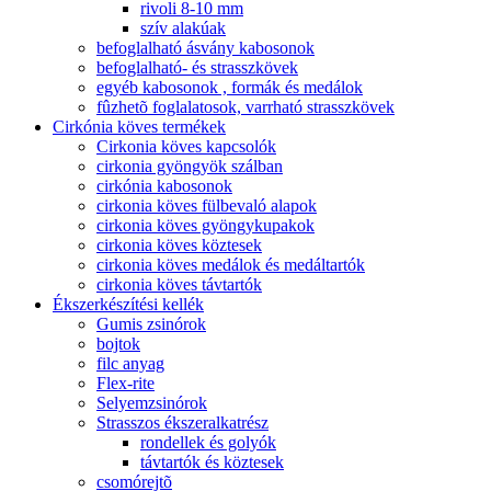
rivoli 8-10 mm
szív alakúak
befoglalható ásvány kabosonok
befoglalható- és strasszkövek
egyéb kabosonok , formák és medálok
fûzhetõ foglalatosok, varrható strasszkövek
Cirkónia köves termékek
Cirkonia köves kapcsolók
cirkonia gyöngyök szálban
cirkónia kabosonok
cirkonia köves fülbevaló alapok
cirkonia köves gyöngykupakok
cirkonia köves köztesek
cirkonia köves medálok és medáltartók
cirkonia köves távtartók
Ékszerkészítési kellék
Gumis zsinórok
bojtok
filc anyag
Flex-rite
Selyemzsinórok
Strasszos ékszeralkatrész
rondellek és golyók
távtartók és köztesek
csomórejtõ