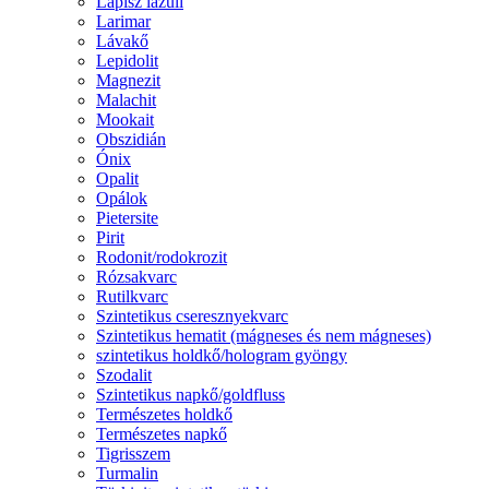
Lápisz lazuli
Larimar
Lávakő
Lepidolit
Magnezit
Malachit
Mookait
Obszidián
Ónix
Opalit
Opálok
Pietersite
Pirit
Rodonit/rodokrozit
Rózsakvarc
Rutilkvarc
Szintetikus cseresznyekvarc
Szintetikus hematit (mágneses és nem mágneses)
szintetikus holdkő/hologram gyöngy
Szodalit
Szintetikus napkő/goldfluss
Természetes holdkő
Természetes napkő
Tigrisszem
Turmalin