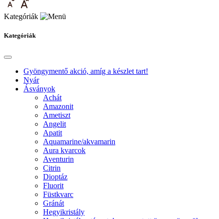
Kategóriák
Kategóriák
Gyöngymentő akció, amíg a készlet tart!
Nyár
Ásványok
Achát
Amazonit
Ametiszt
Angelit
Apatit
Aquamarine/akvamarin
Aura kvarcok
Aventurin
Citrin
Dioptáz
Fluorit
Füstkvarc
Gránát
Hegyikristály