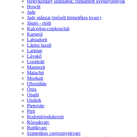
Hegyikristály utánzatok: roppantott üveggyöngyök
Howlit
Jade
Jade utánzat (préselt törmelékes kvarc)
Jáspis - riolit
Kalcedon-csipkeachát
Karneol
Labradorit
Lápisz lazuli
Larimar
Lávakő
Lepidolit
Magnezit
Malachit
Mookait
Obszidián
Ónix
Opalit
Opálok
Pietersite
Pirit
Rodonit/rodokrozit
Rózsakvarc
Rutilkvarc
Szintetikus cseresznyekvarc