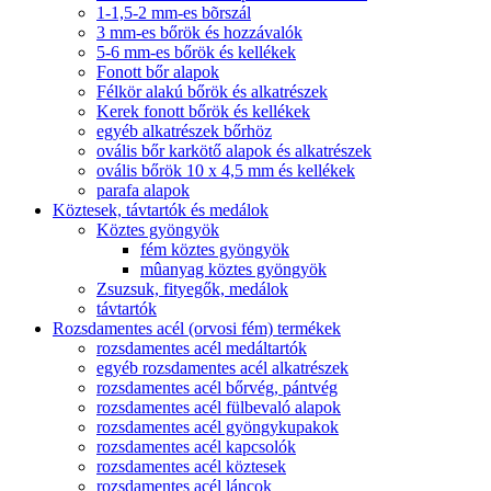
1-1,5-2 mm-es bõrszál
3 mm-es bőrök és hozzávalók
5-6 mm-es bőrök és kellékek
Fonott bőr alapok
Félkör alakú bőrök és alkatrészek
Kerek fonott bőrök és kellékek
egyéb alkatrészek bőrhöz
ovális bőr karkötő alapok és alkatrészek
ovális bőrök 10 x 4,5 mm és kellékek
parafa alapok
Köztesek, távtartók és medálok
Köztes gyöngyök
fém köztes gyöngyök
mûanyag köztes gyöngyök
Zsuzsuk, fityegők, medálok
távtartók
Rozsdamentes acél (orvosi fém) termékek
rozsdamentes acél medáltartók
egyéb rozsdamentes acél alkatrészek
rozsdamentes acél bőrvég, pántvég
rozsdamentes acél fülbevaló alapok
rozsdamentes acél gyöngykupakok
rozsdamentes acél kapcsolók
rozsdamentes acél köztesek
rozsdamentes acél láncok