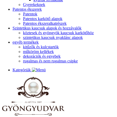
Gyerekeknek
Patentos ékszerek
Patentok
Patentos karkötő alapok
Patentos ékszeralkatrészek
Szintetikus kaucsuk alapok és hozzávalók
köztesek és gyöngyök kaucsuk karkötőhöz
szintetikus kaucsuk nyaklánc alapok
egyéb termékek
kitűzők és kulcstartók
műköröm kellékek
dekorációk és egyebek
rugalmas és nem rugalmas csipke
Kategóriák