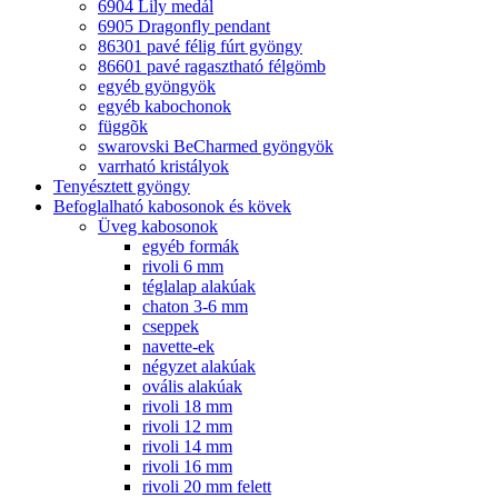
6904 Lily medál
6905 Dragonfly pendant
86301 pavé félig fúrt gyöngy
86601 pavé ragasztható félgömb
egyéb gyöngyök
egyéb kabochonok
függõk
swarovski BeCharmed gyöngyök
varrható kristályok
Tenyésztett gyöngy
Befoglalható kabosonok és kövek
Üveg kabosonok
egyéb formák
rivoli 6 mm
téglalap alakúak
chaton 3-6 mm
cseppek
navette-ek
négyzet alakúak
ovális alakúak
rivoli 18 mm
rivoli 12 mm
rivoli 14 mm
rivoli 16 mm
rivoli 20 mm felett