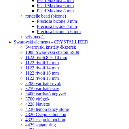
Pearl Maxima 4 mm
Pearl Maxima 6 mm
Pearl Maxima 8 mm
rondelle bead (bicone)
Preciosa bicone 3 mm
Preciosa bicone 4 mm
Preciosa bicone 5-6 mm
szív medál
Swarovski elements - CRYSTALLIZED
Swarovski kristály ékszerek
1088 Swarovski chaton SS39
1122 rivoli 8 és 10 mm
1122 rivoli 12 mm
1122 rivoli 14 mm
1122 rivoli 16 mm
1122 rivoli 18 mm
3200 varrható rivoli
3259 varrható szív
3400 varrható négyzet
3700 virágok
4228 Navette
4230 lemon fancy stone
4320 Csepp kabochon
4327 csepp kabochon
4439 square ring