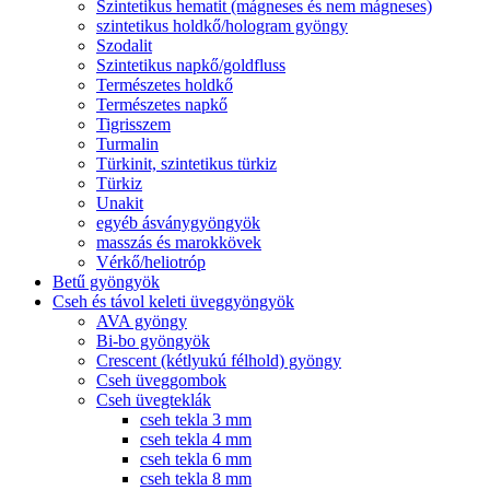
Szintetikus hematit (mágneses és nem mágneses)
szintetikus holdkő/hologram gyöngy
Szodalit
Szintetikus napkő/goldfluss
Természetes holdkő
Természetes napkő
Tigrisszem
Turmalin
Türkinit, szintetikus türkiz
Türkiz
Unakit
egyéb ásványgyöngyök
masszás és marokkövek
Vérkő/heliotróp
Betű gyöngyök
Cseh és távol keleti üveggyöngyök
AVA gyöngy
Bi-bo gyöngyök
Crescent (kétlyukú félhold) gyöngy
Cseh üveggombok
Cseh üvegteklák
cseh tekla 3 mm
cseh tekla 4 mm
cseh tekla 6 mm
cseh tekla 8 mm