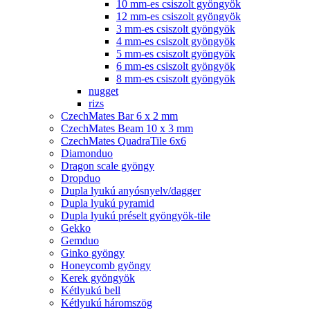
10 mm-es csiszolt gyöngyök
12 mm-es csiszolt gyöngyök
3 mm-es csiszolt gyöngyök
4 mm-es csiszolt gyöngyök
5 mm-es csiszolt gyöngyök
6 mm-es csiszolt gyöngyök
8 mm-es csiszolt gyöngyök
nugget
rizs
CzechMates Bar 6 x 2 mm
CzechMates Beam 10 x 3 mm
CzechMates QuadraTile 6x6
Diamonduo
Dragon scale gyöngy
Dropduo
Dupla lyukú anyósnyelv/dagger
Dupla lyukú pyramid
Dupla lyukú préselt gyöngyök-tile
Gekko
Gemduo
Ginko gyöngy
Honeycomb gyöngy
Kerek gyöngyök
Kétlyukú bell
Kétlyukú háromszög