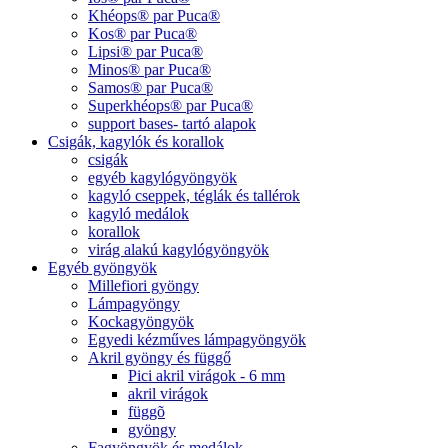
Khéops® par Puca®
Kos® par Puca®
Lipsi® par Puca®
Minos® par Puca®
Samos® par Puca®
Superkhéops® par Puca®
support bases- tartó alapok
Csigák, kagylók és korallok
csigák
egyéb kagylógyöngyök
kagyló cseppek, téglák és tallérok
kagyló medálok
korallok
virág alakú kagylógyöngyök
Egyéb gyöngyök
Millefiori gyöngy
Lámpagyöngy
Kockagyöngyök
Egyedi kézműves lámpagyöngyök
Akril gyöngy és függő
Pici akril virágok - 6 mm
akril virágok
függõ
gyöngy
Fagyöngyök és medálok