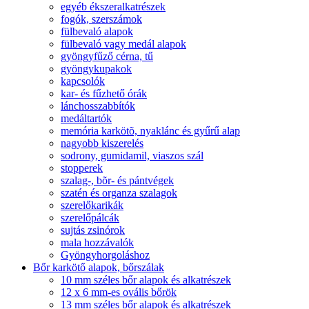
egyéb ékszeralkatrészek
fogók, szerszámok
fülbevaló alapok
fülbevaló vagy medál alapok
gyöngyfűző cérna, tű
gyöngykupakok
kapcsolók
kar- és fűzhető órák
lánchosszabbítók
medáltartók
memória karkötõ, nyaklánc és gyűrű alap
nagyobb kiszerelés
sodrony, gumidamil, viaszos szál
stopperek
szalag-, bõr- és pántvégek
szatén és organza szalagok
szerelőkarikák
szerelőpálcák
sujtás zsinórok
mala hozzávalók
Gyöngyhorgoláshoz
Bőr karkötő alapok, bőrszálak
10 mm széles bőr alapok és alkatrészek
12 x 6 mm-es ovális bőrök
13 mm széles bőr alapok és alkatrészek