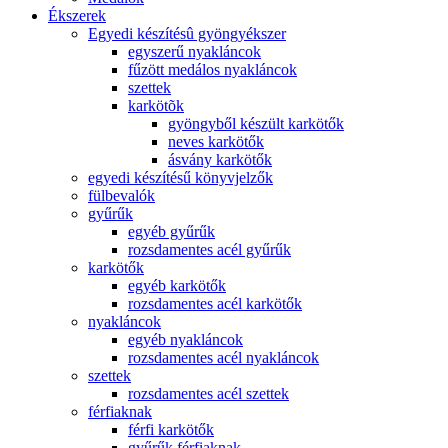
Ékszerek
Egyedi készítésû gyöngyékszer
egyszerű nyakláncok
fűzött medálos nyakláncok
szettek
karkötõk
gyöngyből készült karkötők
neves karkötők
ásvány karkötők
egyedi készítésű könyvjelzők
fülbevalók
gyűrűk
egyéb gyűrűk
rozsdamentes acél gyűrűk
karkötők
egyéb karkötők
rozsdamentes acél karkötők
nyakláncok
egyéb nyakláncok
rozsdamentes acél nyakláncok
szettek
rozsdamentes acél szettek
férfiaknak
férfi karkötők
gyűrűk férfiaknak