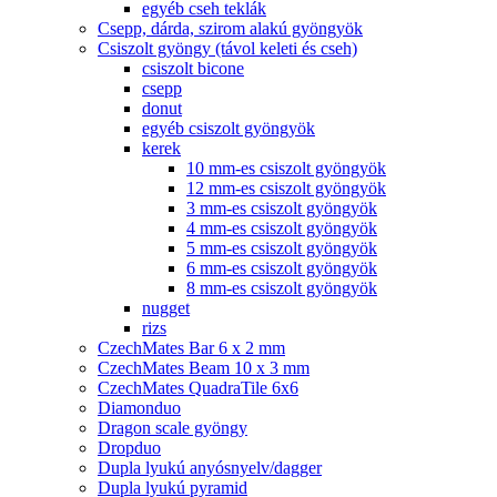
egyéb cseh teklák
Csepp, dárda, szirom alakú gyöngyök
Csiszolt gyöngy (távol keleti és cseh)
csiszolt bicone
csepp
donut
egyéb csiszolt gyöngyök
kerek
10 mm-es csiszolt gyöngyök
12 mm-es csiszolt gyöngyök
3 mm-es csiszolt gyöngyök
4 mm-es csiszolt gyöngyök
5 mm-es csiszolt gyöngyök
6 mm-es csiszolt gyöngyök
8 mm-es csiszolt gyöngyök
nugget
rizs
CzechMates Bar 6 x 2 mm
CzechMates Beam 10 x 3 mm
CzechMates QuadraTile 6x6
Diamonduo
Dragon scale gyöngy
Dropduo
Dupla lyukú anyósnyelv/dagger
Dupla lyukú pyramid