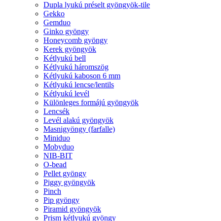
Dupla lyukú préselt gyöngyök-tile
Gekko
Gemduo
Ginko gyöngy
Honeycomb gyöngy
Kerek gyöngyök
Kétlyukú bell
Kétlyukú háromszög
Kétlyukú kaboson 6 mm
Kétlyukú lencse/lentils
Kétlyukú levél
Különleges formájú gyöngyök
Lencsék
Levél alakú gyöngyök
Masnigyöngy (farfalle)
Miniduo
Mobyduo
NIB-BIT
O-bead
Pellet gyöngy
Piggy gyöngyök
Pinch
Pip gyöngy
Piramid gyöngyök
Prism kétlyukú gyöngy