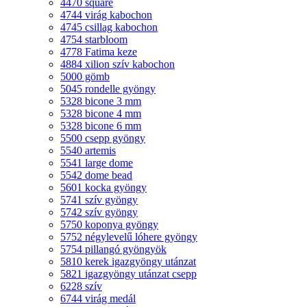
4470 square
4744 virág kabochon
4745 csillag kabochon
4754 starbloom
4778 Fatima keze
4884 xilion szív kabochon
5000 gömb
5045 rondelle gyöngy
5328 bicone 3 mm
5328 bicone 4 mm
5328 bicone 6 mm
5500 csepp gyöngy
5540 artemis
5541 large dome
5542 dome bead
5601 kocka gyöngy
5741 szív gyöngy
5742 szív gyöngy
5750 koponya gyöngy
5752 négylevelű lóhere gyöngy
5754 pillangó gyöngyök
5810 kerek igazgyöngy utánzat
5821 igazgyöngy utánzat csepp
6228 szív
6744 virág medál