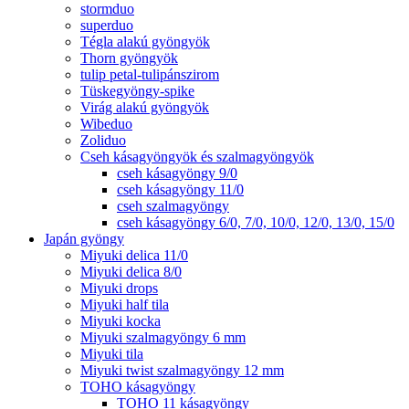
stormduo
superduo
Tégla alakú gyöngyök
Thorn gyöngyök
tulip petal-tulipánszirom
Tüskegyöngy-spike
Virág alakú gyöngyök
Wibeduo
Zoliduo
Cseh kásagyöngyök és szalmagyöngyök
cseh kásagyöngy 9/0
cseh kásagyöngy 11/0
cseh szalmagyöngy
cseh kásagyöngy 6/0, 7/0, 10/0, 12/0, 13/0, 15/0
Japán gyöngy
Miyuki delica 11/0
Miyuki delica 8/0
Miyuki drops
Miyuki half tila
Miyuki kocka
Miyuki szalmagyöngy 6 mm
Miyuki tila
Miyuki twist szalmagyöngy 12 mm
TOHO kásagyöngy
TOHO 11 kásagyöngy