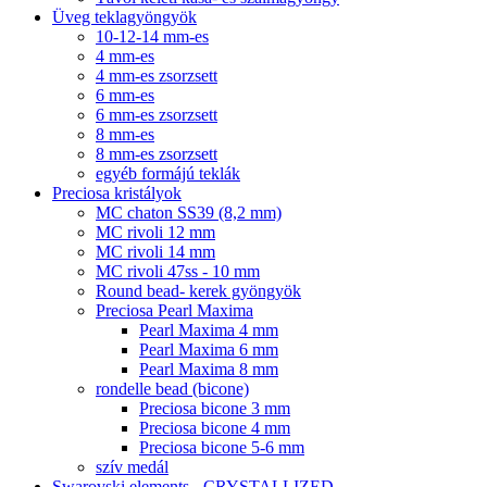
Üveg teklagyöngyök
10-12-14 mm-es
4 mm-es
4 mm-es zsorzsett
6 mm-es
6 mm-es zsorzsett
8 mm-es
8 mm-es zsorzsett
egyéb formájú teklák
Preciosa kristályok
MC chaton SS39 (8,2 mm)
MC rivoli 12 mm
MC rivoli 14 mm
MC rivoli 47ss - 10 mm
Round bead- kerek gyöngyök
Preciosa Pearl Maxima
Pearl Maxima 4 mm
Pearl Maxima 6 mm
Pearl Maxima 8 mm
rondelle bead (bicone)
Preciosa bicone 3 mm
Preciosa bicone 4 mm
Preciosa bicone 5-6 mm
szív medál
Swarovski elements - CRYSTALLIZED