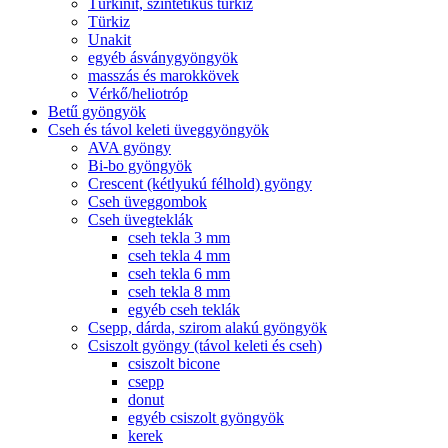
Türkinit, szintetikus türkiz
Türkiz
Unakit
egyéb ásványgyöngyök
masszás és marokkövek
Vérkő/heliotróp
Betű gyöngyök
Cseh és távol keleti üveggyöngyök
AVA gyöngy
Bi-bo gyöngyök
Crescent (kétlyukú félhold) gyöngy
Cseh üveggombok
Cseh üvegteklák
cseh tekla 3 mm
cseh tekla 4 mm
cseh tekla 6 mm
cseh tekla 8 mm
egyéb cseh teklák
Csepp, dárda, szirom alakú gyöngyök
Csiszolt gyöngy (távol keleti és cseh)
csiszolt bicone
csepp
donut
egyéb csiszolt gyöngyök
kerek