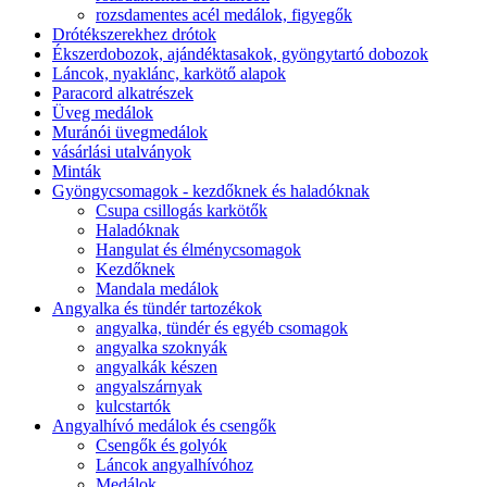
rozsdamentes acél medálok, figyegők
Drótékszerekhez drótok
Ékszerdobozok, ajándéktasakok, gyöngytartó dobozok
Láncok, nyaklánc, karkötő alapok
Paracord alkatrészek
Üveg medálok
Muránói üvegmedálok
vásárlási utalványok
Minták
Gyöngycsomagok - kezdőknek és haladóknak
Csupa csillogás karkötők
Haladóknak
Hangulat és élménycsomagok
Kezdőknek
Mandala medálok
Angyalka és tündér tartozékok
angyalka, tündér és egyéb csomagok
angyalka szoknyák
angyalkák készen
angyalszárnyak
kulcstartók
Angyalhívó medálok és csengők
Csengők és golyók
Láncok angyalhívóhoz
Medálok