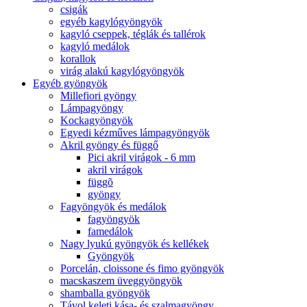
csigák
egyéb kagylógyöngyök
kagyló cseppek, téglák és tallérok
kagyló medálok
korallok
virág alakú kagylógyöngyök
Egyéb gyöngyök
Millefiori gyöngy
Lámpagyöngy
Kockagyöngyök
Egyedi kézműves lámpagyöngyök
Akril gyöngy és függő
Pici akril virágok - 6 mm
akril virágok
függõ
gyöngy
Fagyöngyök és medálok
fagyöngyök
famedálok
Nagy lyukú gyöngyök és kellékek
Gyöngyök
Porcelán, cloissone és fimo gyöngyök
macskaszem üveggyöngyök
shamballa gyöngyök
Távol keleti kása- és szalmagyöngy