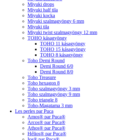
Miyuki drops
Miyuki half tila
Miyuki kocka
Miyuki szalmagyöngy 6 mm
Miyuki tila
Miyuki twist szalmagyöngy 12 mm
TOHO kásagyöngy
TOHO 11 kásagyöngy
TOHO 15 kásagyöngy
TOHO 8 kásagyöngy
Toho Demi Round
Demi Round 6/0
Demi Round 8/0
Toho Treasure
Toho hexagon 8
Toho szalmagyöngy 3 mm
Toho szalmagyöngy 9 mm
Toho triangle 8
Toho-Magatama 3 mm
Les perles par Puca
Amos® par Puca®
Arcos® par Puca®
Athos® par Puca®
Hélios® par Puca®
Ios® par Puca®