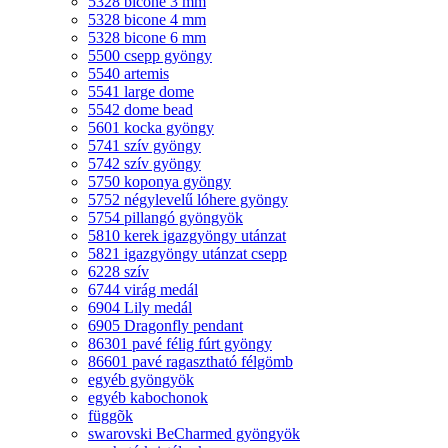
5328 bicone 3 mm
5328 bicone 4 mm
5328 bicone 6 mm
5500 csepp gyöngy
5540 artemis
5541 large dome
5542 dome bead
5601 kocka gyöngy
5741 szív gyöngy
5742 szív gyöngy
5750 koponya gyöngy
5752 négylevelű lóhere gyöngy
5754 pillangó gyöngyök
5810 kerek igazgyöngy utánzat
5821 igazgyöngy utánzat csepp
6228 szív
6744 virág medál
6904 Lily medál
6905 Dragonfly pendant
86301 pavé félig fúrt gyöngy
86601 pavé ragasztható félgömb
egyéb gyöngyök
egyéb kabochonok
függõk
swarovski BeCharmed gyöngyök