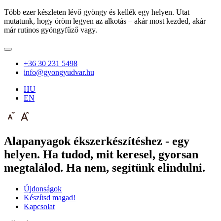
Több ezer készleten lévő gyöngy és kellék egy helyen. Utat
mutatunk, hogy öröm legyen az alkotás – akár most kezded, akár
már rutinos gyöngyfűző vagy.
+36 30 231 5498
info@gyongyudvar.hu
HU
EN
Alapanyagok ékszerkészítéshez - egy
helyen. Ha tudod, mit keresel, gyorsan
megtalálod. Ha nem, segítünk elindulni.
Újdonságok
Készítsd magad!
Kapcsolat