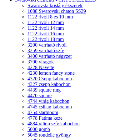
Swarovski kristály ékszerek
1088 Swarovski chaton SS39
1122 rivoli 8 és 10 mm
1122 rivoli 12 mm
1122 rivoli 14 mm
1122 rivoli 16 mm
1122 rivoli 18 mm
3200 varrható rivoli
3259 varrható szív
3400 varrható négyzet
3700 virágok
4228 Navette
4230 lemon fancy stone
4320 Csepp kabochon
4327 csepp kabochon
4439 square ring
4470 square
4744 virág kabochon
4745 csillag kabochon
4754 starbloom
4778 Fatima keze
4884 xilion szív kabochon
5000 gömb
5045 rondelle gyöngy