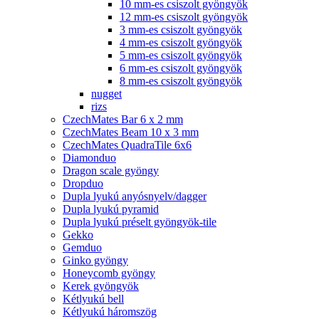
10 mm-es csiszolt gyöngyök
12 mm-es csiszolt gyöngyök
3 mm-es csiszolt gyöngyök
4 mm-es csiszolt gyöngyök
5 mm-es csiszolt gyöngyök
6 mm-es csiszolt gyöngyök
8 mm-es csiszolt gyöngyök
nugget
rizs
CzechMates Bar 6 x 2 mm
CzechMates Beam 10 x 3 mm
CzechMates QuadraTile 6x6
Diamonduo
Dragon scale gyöngy
Dropduo
Dupla lyukú anyósnyelv/dagger
Dupla lyukú pyramid
Dupla lyukú préselt gyöngyök-tile
Gekko
Gemduo
Ginko gyöngy
Honeycomb gyöngy
Kerek gyöngyök
Kétlyukú bell
Kétlyukú háromszög