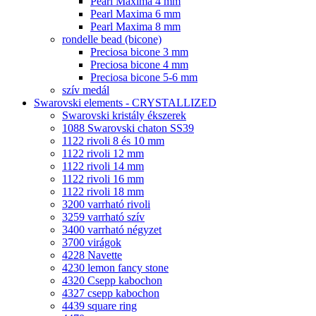
Pearl Maxima 4 mm
Pearl Maxima 6 mm
Pearl Maxima 8 mm
rondelle bead (bicone)
Preciosa bicone 3 mm
Preciosa bicone 4 mm
Preciosa bicone 5-6 mm
szív medál
Swarovski elements - CRYSTALLIZED
Swarovski kristály ékszerek
1088 Swarovski chaton SS39
1122 rivoli 8 és 10 mm
1122 rivoli 12 mm
1122 rivoli 14 mm
1122 rivoli 16 mm
1122 rivoli 18 mm
3200 varrható rivoli
3259 varrható szív
3400 varrható négyzet
3700 virágok
4228 Navette
4230 lemon fancy stone
4320 Csepp kabochon
4327 csepp kabochon
4439 square ring