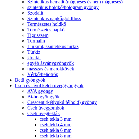
Szintetikus hematit (mágneses és nem mágneses)
szintetikus holdkő/hologram gyöngy
Szodalit
Szintetikus napkő/goldfluss
Természetes holdkő
Természetes napkő
Tigrisszem
Turmalin
Türkinit, szintetikus türkiz
Türkiz
Unakit
egyéb ásványgyöngyök
masszás és marokkövek
Vérkő/heliotróp
Betű gyöngyök
Cseh és távol keleti üveggyöngyök
AVA gyöngy
Bi-bo gyöngyök
Crescent (kétlyukú félhold) gyöngy
Cseh üveggombok
Cseh üvegteklák
cseh tekla 3 mm
cseh tekla 4 mm
cseh tekla 6 mm
cseh tekla 8 mm