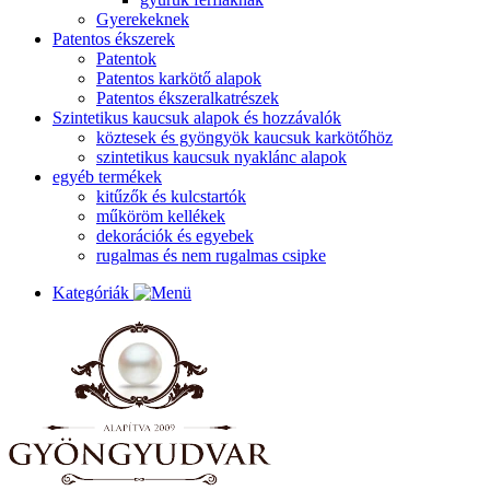
Gyerekeknek
Patentos ékszerek
Patentok
Patentos karkötő alapok
Patentos ékszeralkatrészek
Szintetikus kaucsuk alapok és hozzávalók
köztesek és gyöngyök kaucsuk karkötőhöz
szintetikus kaucsuk nyaklánc alapok
egyéb termékek
kitűzők és kulcstartók
műköröm kellékek
dekorációk és egyebek
rugalmas és nem rugalmas csipke
Kategóriák