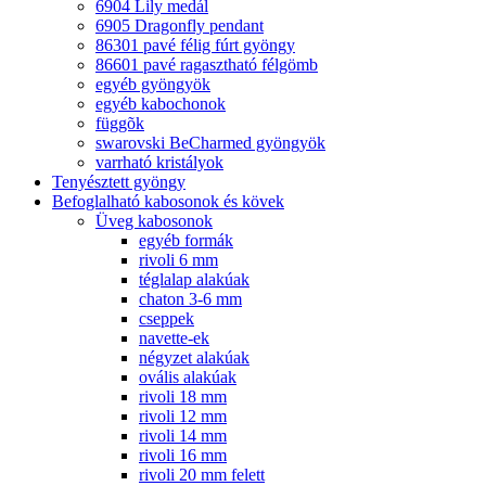
6904 Lily medál
6905 Dragonfly pendant
86301 pavé félig fúrt gyöngy
86601 pavé ragasztható félgömb
egyéb gyöngyök
egyéb kabochonok
függõk
swarovski BeCharmed gyöngyök
varrható kristályok
Tenyésztett gyöngy
Befoglalható kabosonok és kövek
Üveg kabosonok
egyéb formák
rivoli 6 mm
téglalap alakúak
chaton 3-6 mm
cseppek
navette-ek
négyzet alakúak
ovális alakúak
rivoli 18 mm
rivoli 12 mm
rivoli 14 mm
rivoli 16 mm
rivoli 20 mm felett