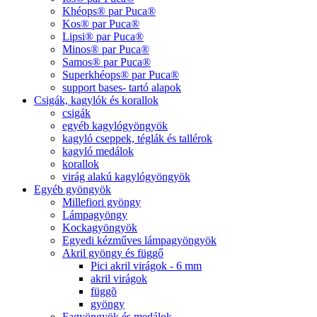
Khéops® par Puca®
Kos® par Puca®
Lipsi® par Puca®
Minos® par Puca®
Samos® par Puca®
Superkhéops® par Puca®
support bases- tartó alapok
Csigák, kagylók és korallok
csigák
egyéb kagylógyöngyök
kagyló cseppek, téglák és tallérok
kagyló medálok
korallok
virág alakú kagylógyöngyök
Egyéb gyöngyök
Millefiori gyöngy
Lámpagyöngy
Kockagyöngyök
Egyedi kézműves lámpagyöngyök
Akril gyöngy és függő
Pici akril virágok - 6 mm
akril virágok
függõ
gyöngy
Fagyöngyök és medálok