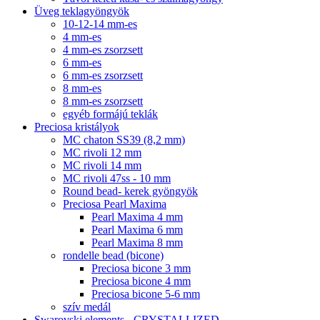
Üveg teklagyöngyök
10-12-14 mm-es
4 mm-es
4 mm-es zsorzsett
6 mm-es
6 mm-es zsorzsett
8 mm-es
8 mm-es zsorzsett
egyéb formájú teklák
Preciosa kristályok
MC chaton SS39 (8,2 mm)
MC rivoli 12 mm
MC rivoli 14 mm
MC rivoli 47ss - 10 mm
Round bead- kerek gyöngyök
Preciosa Pearl Maxima
Pearl Maxima 4 mm
Pearl Maxima 6 mm
Pearl Maxima 8 mm
rondelle bead (bicone)
Preciosa bicone 3 mm
Preciosa bicone 4 mm
Preciosa bicone 5-6 mm
szív medál
Swarovski elements - CRYSTALLIZED