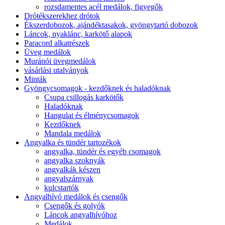
rozsdamentes acél medálok, figyegők
Drótékszerekhez drótok
Ékszerdobozok, ajándéktasakok, gyöngytartó dobozok
Láncok, nyaklánc, karkötő alapok
Paracord alkatrészek
Üveg medálok
Muránói üvegmedálok
vásárlási utalványok
Minták
Gyöngycsomagok - kezdőknek és haladóknak
Csupa csillogás karkötők
Haladóknak
Hangulat és élménycsomagok
Kezdőknek
Mandala medálok
Angyalka és tündér tartozékok
angyalka, tündér és egyéb csomagok
angyalka szoknyák
angyalkák készen
angyalszárnyak
kulcstartók
Angyalhívó medálok és csengők
Csengők és golyók
Láncok angyalhívóhoz
Medálok