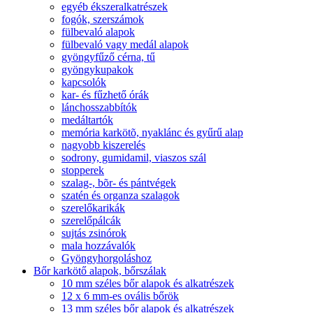
egyéb ékszeralkatrészek
fogók, szerszámok
fülbevaló alapok
fülbevaló vagy medál alapok
gyöngyfűző cérna, tű
gyöngykupakok
kapcsolók
kar- és fűzhető órák
lánchosszabbítók
medáltartók
memória karkötõ, nyaklánc és gyűrű alap
nagyobb kiszerelés
sodrony, gumidamil, viaszos szál
stopperek
szalag-, bõr- és pántvégek
szatén és organza szalagok
szerelőkarikák
szerelőpálcák
sujtás zsinórok
mala hozzávalók
Gyöngyhorgoláshoz
Bőr karkötő alapok, bőrszálak
10 mm széles bőr alapok és alkatrészek
12 x 6 mm-es ovális bőrök
13 mm széles bőr alapok és alkatrészek