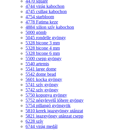
4470 square
4744 virág kabochon
4745 csillag kabochon
4754 starbloom
4778 Fatima keze
4884 xilion szív kabochon
5000 gömb
5045 rondelle gyöngy
5328 bicone 3 mm
5328 bicone 4 mm
5328 bicone 6 mm
5500 csepp gyöngy
5540 artemis
5541 large dome
5542 dome bead
5601 kocka gyöngy
5741 szív gyöngy
5742 szív gyöngy
5750 koponya gyöngy
5752 négylevelű lóhere gyöngy
5754 pillangó gyöngyök
5810 kerek igazgyöngy utánzat
5821 igazgyöngy utánzat csepp
6228 szív
6744 virág medál