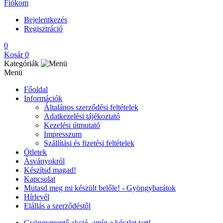
Fiókom
Bejelentkezés
Regisztráció
0
Kosár
0
Kategóriák
Menü
Főoldal
Információk
Általános szerződési feltételek
Adatkezelési tájékoztató
Kezelési útmutató
Impresszum
Szállítási és fizetési feltételek
Ötletek
Ásványokról
Készítsd magad!
Kapcsolat
Mutasd meg mi készült belőle! - Gyöngybarátok
Hírlevél
Elállás a szerződéstől
Gyöngymentő akció, amíg a készlet tart!