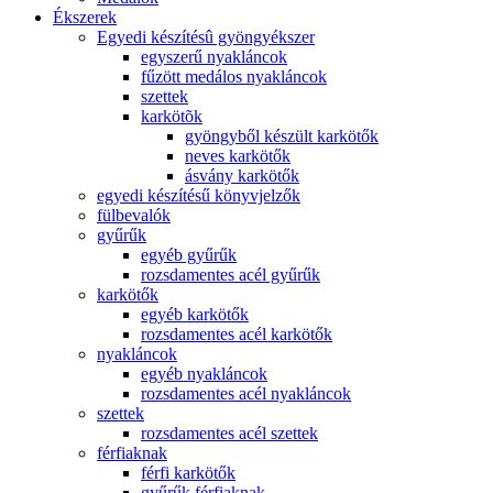
Ékszerek
Egyedi készítésû gyöngyékszer
egyszerű nyakláncok
fűzött medálos nyakláncok
szettek
karkötõk
gyöngyből készült karkötők
neves karkötők
ásvány karkötők
egyedi készítésű könyvjelzők
fülbevalók
gyűrűk
egyéb gyűrűk
rozsdamentes acél gyűrűk
karkötők
egyéb karkötők
rozsdamentes acél karkötők
nyakláncok
egyéb nyakláncok
rozsdamentes acél nyakláncok
szettek
rozsdamentes acél szettek
férfiaknak
férfi karkötők
gyűrűk férfiaknak