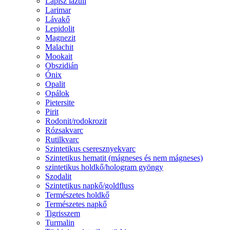
Lápisz lazuli
Larimar
Lávakő
Lepidolit
Magnezit
Malachit
Mookait
Obszidián
Ónix
Opalit
Opálok
Pietersite
Pirit
Rodonit/rodokrozit
Rózsakvarc
Rutilkvarc
Szintetikus cseresznyekvarc
Szintetikus hematit (mágneses és nem mágneses)
szintetikus holdkő/hologram gyöngy
Szodalit
Szintetikus napkő/goldfluss
Természetes holdkő
Természetes napkő
Tigrisszem
Turmalin