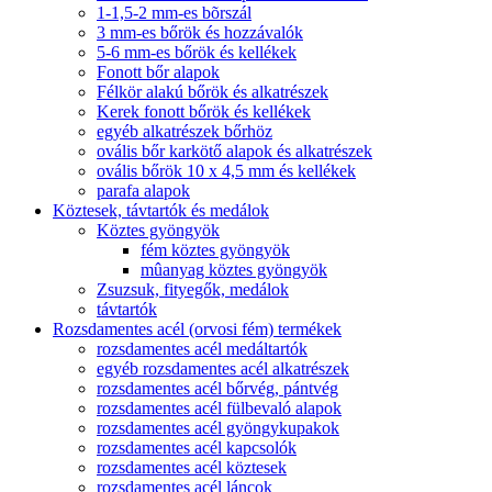
1-1,5-2 mm-es bõrszál
3 mm-es bőrök és hozzávalók
5-6 mm-es bőrök és kellékek
Fonott bőr alapok
Félkör alakú bőrök és alkatrészek
Kerek fonott bőrök és kellékek
egyéb alkatrészek bőrhöz
ovális bőr karkötő alapok és alkatrészek
ovális bőrök 10 x 4,5 mm és kellékek
parafa alapok
Köztesek, távtartók és medálok
Köztes gyöngyök
fém köztes gyöngyök
mûanyag köztes gyöngyök
Zsuzsuk, fityegők, medálok
távtartók
Rozsdamentes acél (orvosi fém) termékek
rozsdamentes acél medáltartók
egyéb rozsdamentes acél alkatrészek
rozsdamentes acél bőrvég, pántvég
rozsdamentes acél fülbevaló alapok
rozsdamentes acél gyöngykupakok
rozsdamentes acél kapcsolók
rozsdamentes acél köztesek
rozsdamentes acél láncok