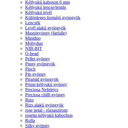
Kétlyukú kaboson 6 mm
Kétlyukú lencse/lentils
Kétlyukú levél
Különleges formájú gyöngyök
Lencsék
Levél alakú gyöngyök
Masnigyöngy (farfalle)
Miniduo
Mobyduo
NIB-BIT
O-bead
Pellet gyöngy
Piggy gyöngyök
Pinch
Pip gyöngy
Piramid gyöngyök
Prism kétlyukú gyöngy
Preciosa Nefelejcs
Preciosa chilli gyöngy
Rizo
Rizs alakú gyöngyök
rose petal - rózsaszirom
rosetta kétlyukú kabochon
Rulla
Silky gyöngy