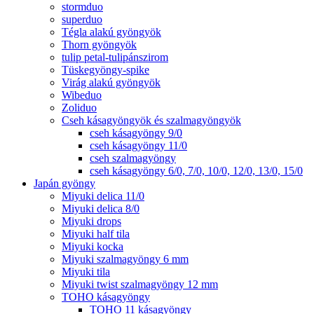
stormduo
superduo
Tégla alakú gyöngyök
Thorn gyöngyök
tulip petal-tulipánszirom
Tüskegyöngy-spike
Virág alakú gyöngyök
Wibeduo
Zoliduo
Cseh kásagyöngyök és szalmagyöngyök
cseh kásagyöngy 9/0
cseh kásagyöngy 11/0
cseh szalmagyöngy
cseh kásagyöngy 6/0, 7/0, 10/0, 12/0, 13/0, 15/0
Japán gyöngy
Miyuki delica 11/0
Miyuki delica 8/0
Miyuki drops
Miyuki half tila
Miyuki kocka
Miyuki szalmagyöngy 6 mm
Miyuki tila
Miyuki twist szalmagyöngy 12 mm
TOHO kásagyöngy
TOHO 11 kásagyöngy