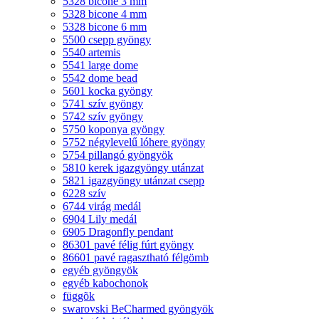
5328 bicone 3 mm
5328 bicone 4 mm
5328 bicone 6 mm
5500 csepp gyöngy
5540 artemis
5541 large dome
5542 dome bead
5601 kocka gyöngy
5741 szív gyöngy
5742 szív gyöngy
5750 koponya gyöngy
5752 négylevelű lóhere gyöngy
5754 pillangó gyöngyök
5810 kerek igazgyöngy utánzat
5821 igazgyöngy utánzat csepp
6228 szív
6744 virág medál
6904 Lily medál
6905 Dragonfly pendant
86301 pavé félig fúrt gyöngy
86601 pavé ragasztható félgömb
egyéb gyöngyök
egyéb kabochonok
függõk
swarovski BeCharmed gyöngyök