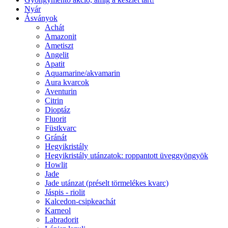
Nyár
Ásványok
Achát
Amazonit
Ametiszt
Angelit
Apatit
Aquamarine/akvamarin
Aura kvarcok
Aventurin
Citrin
Dioptáz
Fluorit
Füstkvarc
Gránát
Hegyikristály
Hegyikristály utánzatok: roppantott üveggyöngyök
Howlit
Jade
Jade utánzat (préselt törmelékes kvarc)
Jáspis - riolit
Kalcedon-csipkeachát
Karneol
Labradorit