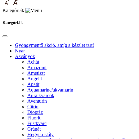
Kategóriák
Kategóriák
Gyöngymentő akció, amíg a készlet tart!
Nyár
Ásványok
Achát
Amazonit
Ametiszt
Angelit
Apatit
Aquamarine/akvamarin
Aura kvarcok
Aventurin
Citrin
Dioptáz
Fluorit
Füstkvarc
Gránát
Hegyikristály