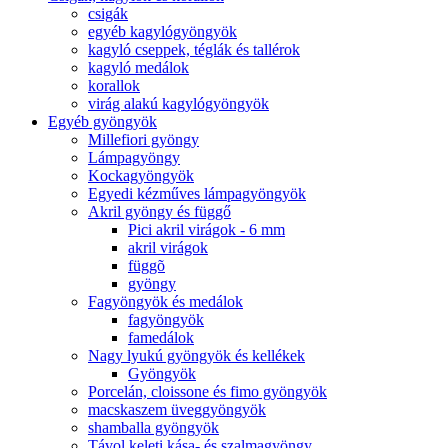
csigák
egyéb kagylógyöngyök
kagyló cseppek, téglák és tallérok
kagyló medálok
korallok
virág alakú kagylógyöngyök
Egyéb gyöngyök
Millefiori gyöngy
Lámpagyöngy
Kockagyöngyök
Egyedi kézműves lámpagyöngyök
Akril gyöngy és függő
Pici akril virágok - 6 mm
akril virágok
függõ
gyöngy
Fagyöngyök és medálok
fagyöngyök
famedálok
Nagy lyukú gyöngyök és kellékek
Gyöngyök
Porcelán, cloissone és fimo gyöngyök
macskaszem üveggyöngyök
shamballa gyöngyök
Távol keleti kása- és szalmagyöngy