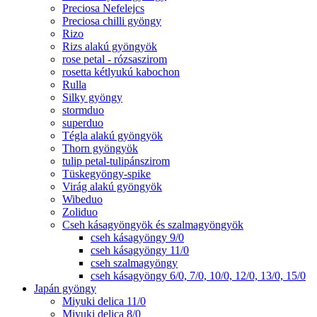
Preciosa Nefelejcs
Preciosa chilli gyöngy
Rizo
Rizs alakú gyöngyök
rose petal - rózsaszirom
rosetta kétlyukú kabochon
Rulla
Silky gyöngy
stormduo
superduo
Tégla alakú gyöngyök
Thorn gyöngyök
tulip petal-tulipánszirom
Tüskegyöngy-spike
Virág alakú gyöngyök
Wibeduo
Zoliduo
Cseh kásagyöngyök és szalmagyöngyök
cseh kásagyöngy 9/0
cseh kásagyöngy 11/0
cseh szalmagyöngy
cseh kásagyöngy 6/0, 7/0, 10/0, 12/0, 13/0, 15/0
Japán gyöngy
Miyuki delica 11/0
Miyuki delica 8/0