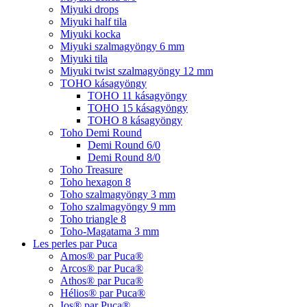
Miyuki drops
Miyuki half tila
Miyuki kocka
Miyuki szalmagyöngy 6 mm
Miyuki tila
Miyuki twist szalmagyöngy 12 mm
TOHO kásagyöngy
TOHO 11 kásagyöngy
TOHO 15 kásagyöngy
TOHO 8 kásagyöngy
Toho Demi Round
Demi Round 6/0
Demi Round 8/0
Toho Treasure
Toho hexagon 8
Toho szalmagyöngy 3 mm
Toho szalmagyöngy 9 mm
Toho triangle 8
Toho-Magatama 3 mm
Les perles par Puca
Amos® par Puca®
Arcos® par Puca®
Athos® par Puca®
Hélios® par Puca®
Ios® par Puca®