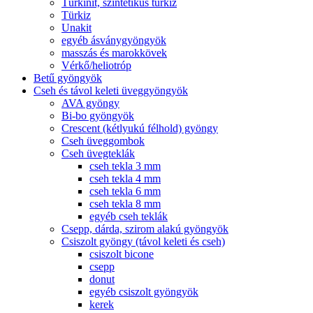
Türkinit, szintetikus türkiz
Türkiz
Unakit
egyéb ásványgyöngyök
masszás és marokkövek
Vérkő/heliotróp
Betű gyöngyök
Cseh és távol keleti üveggyöngyök
AVA gyöngy
Bi-bo gyöngyök
Crescent (kétlyukú félhold) gyöngy
Cseh üveggombok
Cseh üvegteklák
cseh tekla 3 mm
cseh tekla 4 mm
cseh tekla 6 mm
cseh tekla 8 mm
egyéb cseh teklák
Csepp, dárda, szirom alakú gyöngyök
Csiszolt gyöngy (távol keleti és cseh)
csiszolt bicone
csepp
donut
egyéb csiszolt gyöngyök
kerek