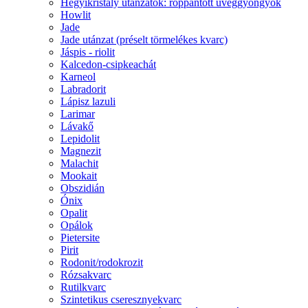
Hegyikristály utánzatok: roppantott üveggyöngyök
Howlit
Jade
Jade utánzat (préselt törmelékes kvarc)
Jáspis - riolit
Kalcedon-csipkeachát
Karneol
Labradorit
Lápisz lazuli
Larimar
Lávakő
Lepidolit
Magnezit
Malachit
Mookait
Obszidián
Ónix
Opalit
Opálok
Pietersite
Pirit
Rodonit/rodokrozit
Rózsakvarc
Rutilkvarc
Szintetikus cseresznyekvarc