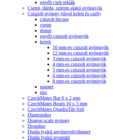
egyéb cseh teklák
Csepp, dárda, szirom alakú gyöngyök
Csiszolt gyöngy (távol keleti és cseh)
csiszolt bicone
csepp
donut
egyéb csiszolt gyöngyök
kerek
10 mm-es csiszolt gyöngyök
12 mm-es csiszolt gyöngyök
3 mm-es csiszolt gyöngyök
4 mm-es csiszolt gyöngyök
5 mm-es csiszolt gyöngyök
6 mm-es csiszolt gyöngyök
8 mm-es csiszolt gyöngyök
nugget
rizs
CzechMates Bar 6 x 2 mm
CzechMates Beam 10 x 3 mm
CzechMates QuadraTile 6x6
Diamonduo
Dragon scale gyöngy
Dropduo
Dupla lyukú anyósnyelv/dagger
Dupla lyukú pyramid