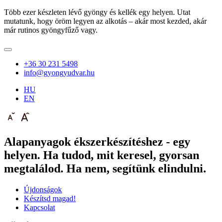
Több ezer készleten lévő gyöngy és kellék egy helyen. Utat
mutatunk, hogy öröm legyen az alkotás – akár most kezded, akár
már rutinos gyöngyfűző vagy.
+36 30 231 5498
info@gyongyudvar.hu
HU
EN
Alapanyagok ékszerkészítéshez - egy
helyen. Ha tudod, mit keresel, gyorsan
megtalálod. Ha nem, segítünk elindulni.
Újdonságok
Készítsd magad!
Kapcsolat