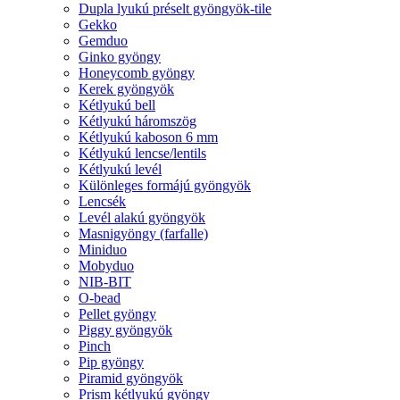
Dupla lyukú préselt gyöngyök-tile
Gekko
Gemduo
Ginko gyöngy
Honeycomb gyöngy
Kerek gyöngyök
Kétlyukú bell
Kétlyukú háromszög
Kétlyukú kaboson 6 mm
Kétlyukú lencse/lentils
Kétlyukú levél
Különleges formájú gyöngyök
Lencsék
Levél alakú gyöngyök
Masnigyöngy (farfalle)
Miniduo
Mobyduo
NIB-BIT
O-bead
Pellet gyöngy
Piggy gyöngyök
Pinch
Pip gyöngy
Piramid gyöngyök
Prism kétlyukú gyöngy