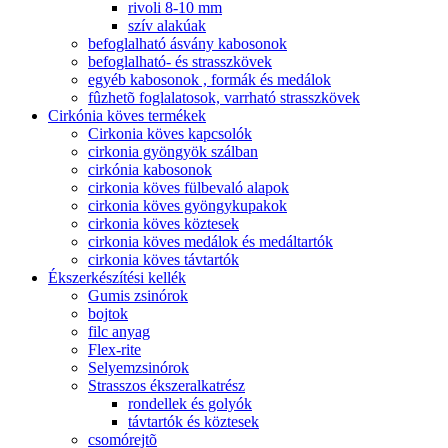
rivoli 8-10 mm
szív alakúak
befoglalható ásvány kabosonok
befoglalható- és strasszkövek
egyéb kabosonok , formák és medálok
fûzhetõ foglalatosok, varrható strasszkövek
Cirkónia köves termékek
Cirkonia köves kapcsolók
cirkonia gyöngyök szálban
cirkónia kabosonok
cirkonia köves fülbevaló alapok
cirkonia köves gyöngykupakok
cirkonia köves köztesek
cirkonia köves medálok és medáltartók
cirkonia köves távtartók
Ékszerkészítési kellék
Gumis zsinórok
bojtok
filc anyag
Flex-rite
Selyemzsinórok
Strasszos ékszeralkatrész
rondellek és golyók
távtartók és köztesek
csomórejtõ