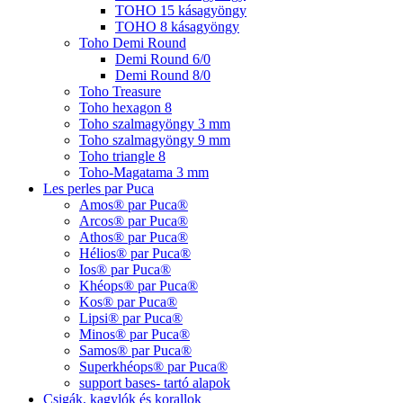
TOHO 15 kásagyöngy
TOHO 8 kásagyöngy
Toho Demi Round
Demi Round 6/0
Demi Round 8/0
Toho Treasure
Toho hexagon 8
Toho szalmagyöngy 3 mm
Toho szalmagyöngy 9 mm
Toho triangle 8
Toho-Magatama 3 mm
Les perles par Puca
Amos® par Puca®
Arcos® par Puca®
Athos® par Puca®
Hélios® par Puca®
Ios® par Puca®
Khéops® par Puca®
Kos® par Puca®
Lipsi® par Puca®
Minos® par Puca®
Samos® par Puca®
Superkhéops® par Puca®
support bases- tartó alapok
Csigák, kagylók és korallok