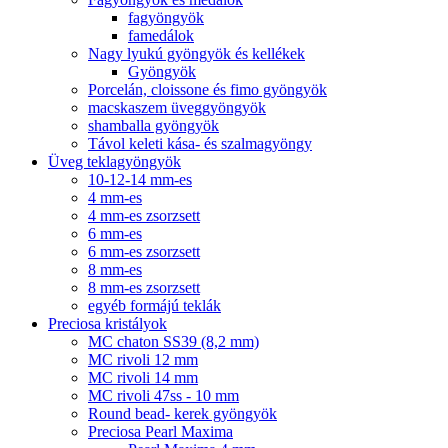
fagyöngyök
famedálok
Nagy lyukú gyöngyök és kellékek
Gyöngyök
Porcelán, cloissone és fimo gyöngyök
macskaszem üveggyöngyök
shamballa gyöngyök
Távol keleti kása- és szalmagyöngy
Üveg teklagyöngyök
10-12-14 mm-es
4 mm-es
4 mm-es zsorzsett
6 mm-es
6 mm-es zsorzsett
8 mm-es
8 mm-es zsorzsett
egyéb formájú teklák
Preciosa kristályok
MC chaton SS39 (8,2 mm)
MC rivoli 12 mm
MC rivoli 14 mm
MC rivoli 47ss - 10 mm
Round bead- kerek gyöngyök
Preciosa Pearl Maxima