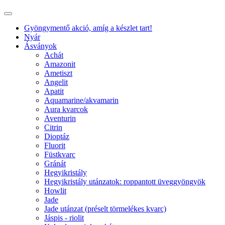
Gyöngymentő akció, amíg a készlet tart!
Nyár
Ásványok
Achát
Amazonit
Ametiszt
Angelit
Apatit
Aquamarine/akvamarin
Aura kvarcok
Aventurin
Citrin
Dioptáz
Fluorit
Füstkvarc
Gránát
Hegyikristály
Hegyikristály utánzatok: roppantott üveggyöngyök
Howlit
Jade
Jade utánzat (préselt törmelékes kvarc)
Jáspis - riolit