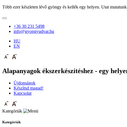
Több ezer készleten lévő gyöngy és kellék egy helyen. Utat mutatunk
+36 30 231 5498
info@gyongyudvar.hu
HU
EN
Alapanyagok ékszerkészítéshez - egy helyen
Újdonságok
Készítsd magad!
Kapcsolat
Kategóriák
Kategóriák