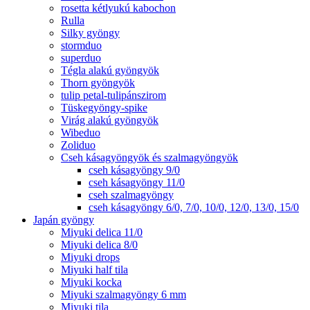
rosetta kétlyukú kabochon
Rulla
Silky gyöngy
stormduo
superduo
Tégla alakú gyöngyök
Thorn gyöngyök
tulip petal-tulipánszirom
Tüskegyöngy-spike
Virág alakú gyöngyök
Wibeduo
Zoliduo
Cseh kásagyöngyök és szalmagyöngyök
cseh kásagyöngy 9/0
cseh kásagyöngy 11/0
cseh szalmagyöngy
cseh kásagyöngy 6/0, 7/0, 10/0, 12/0, 13/0, 15/0
Japán gyöngy
Miyuki delica 11/0
Miyuki delica 8/0
Miyuki drops
Miyuki half tila
Miyuki kocka
Miyuki szalmagyöngy 6 mm
Miyuki tila