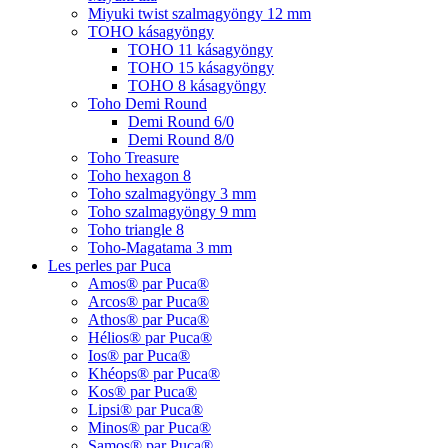
Miyuki twist szalmagyöngy 12 mm
TOHO kásagyöngy
TOHO 11 kásagyöngy
TOHO 15 kásagyöngy
TOHO 8 kásagyöngy
Toho Demi Round
Demi Round 6/0
Demi Round 8/0
Toho Treasure
Toho hexagon 8
Toho szalmagyöngy 3 mm
Toho szalmagyöngy 9 mm
Toho triangle 8
Toho-Magatama 3 mm
Les perles par Puca
Amos® par Puca®
Arcos® par Puca®
Athos® par Puca®
Hélios® par Puca®
Ios® par Puca®
Khéops® par Puca®
Kos® par Puca®
Lipsi® par Puca®
Minos® par Puca®
Samos® par Puca®