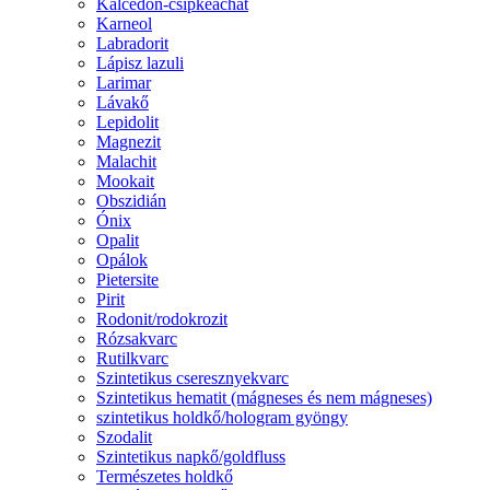
Kalcedon-csipkeachát
Karneol
Labradorit
Lápisz lazuli
Larimar
Lávakő
Lepidolit
Magnezit
Malachit
Mookait
Obszidián
Ónix
Opalit
Opálok
Pietersite
Pirit
Rodonit/rodokrozit
Rózsakvarc
Rutilkvarc
Szintetikus cseresznyekvarc
Szintetikus hematit (mágneses és nem mágneses)
szintetikus holdkő/hologram gyöngy
Szodalit
Szintetikus napkő/goldfluss
Természetes holdkő