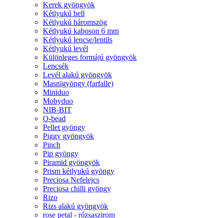
Kerek gyöngyök
Kétlyukú bell
Kétlyukú háromszög
Kétlyukú kaboson 6 mm
Kétlyukú lencse/lentils
Kétlyukú levél
Különleges formájú gyöngyök
Lencsék
Levél alakú gyöngyök
Masnigyöngy (farfalle)
Miniduo
Mobyduo
NIB-BIT
O-bead
Pellet gyöngy
Piggy gyöngyök
Pinch
Pip gyöngy
Piramid gyöngyök
Prism kétlyukú gyöngy
Preciosa Nefelejcs
Preciosa chilli gyöngy
Rizo
Rizs alakú gyöngyök
rose petal - rózsaszirom