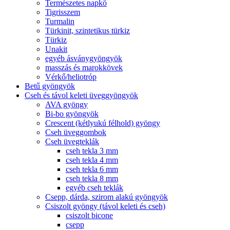
Természetes napkő
Tigrisszem
Turmalin
Türkinit, szintetikus türkiz
Türkiz
Unakit
egyéb ásványgyöngyök
masszás és marokkövek
Vérkő/heliotróp
Betű gyöngyök
Cseh és távol keleti üveggyöngyök
AVA gyöngy
Bi-bo gyöngyök
Crescent (kétlyukú félhold) gyöngy
Cseh üveggombok
Cseh üvegteklák
cseh tekla 3 mm
cseh tekla 4 mm
cseh tekla 6 mm
cseh tekla 8 mm
egyéb cseh teklák
Csepp, dárda, szirom alakú gyöngyök
Csiszolt gyöngy (távol keleti és cseh)
csiszolt bicone
csepp