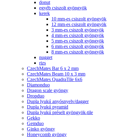
donut
egyéb csiszolt gyöngyök
kerek
10 mm-es csiszolt gyöngyök
12 mm-es csiszolt gyöngyök
3 mm-es csiszolt gyöngyök
4 mm-es csiszolt gyöngyök
5 mm-es csiszolt gyöngyök
6 mm-es csiszolt gyöngyök
8 mm-es csiszolt gyöngyök
nugget
rizs
CzechMates Bar 6 x 2 mm
CzechMates Beam 10 x 3 mm
CzechMates QuadraTile 6x6
Diamonduo
Dragon scale gyöngy
Dropduo
Dupla lyukú anyósnyelv/dagger
Dupla lyukú pyramid
Dupla lyukú préselt gyöngyök-tile
Gekko
Gemduo
Ginko gyöngy
Honeycomb gyöngy