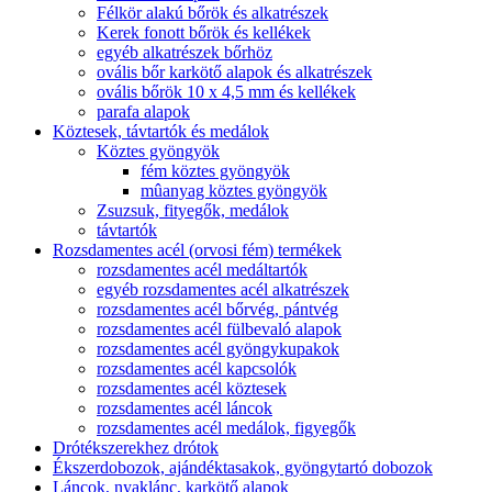
Félkör alakú bőrök és alkatrészek
Kerek fonott bőrök és kellékek
egyéb alkatrészek bőrhöz
ovális bőr karkötő alapok és alkatrészek
ovális bőrök 10 x 4,5 mm és kellékek
parafa alapok
Köztesek, távtartók és medálok
Köztes gyöngyök
fém köztes gyöngyök
mûanyag köztes gyöngyök
Zsuzsuk, fityegők, medálok
távtartók
Rozsdamentes acél (orvosi fém) termékek
rozsdamentes acél medáltartók
egyéb rozsdamentes acél alkatrészek
rozsdamentes acél bőrvég, pántvég
rozsdamentes acél fülbevaló alapok
rozsdamentes acél gyöngykupakok
rozsdamentes acél kapcsolók
rozsdamentes acél köztesek
rozsdamentes acél láncok
rozsdamentes acél medálok, figyegők
Drótékszerekhez drótok
Ékszerdobozok, ajándéktasakok, gyöngytartó dobozok
Láncok, nyaklánc, karkötő alapok