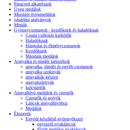
Paracord alkatrészek
Üveg medálok
Muránói üvegmedálok
vásárlási utalványok
Minták
Gyöngycsomagok - kezdőknek és haladóknak
Csupa csillogás karkötők
Haladóknak
Hangulat és élménycsomagok
Kezdőknek
Mandala medálok
Angyalka és tündér tartozékok
angyalka, tündér és egyéb csomagok
angyalka szoknyák
angyalkák készen
angyalszárnyak
kulcstartók
Angyalhívó medálok és csengők
Csengők és golyók
Láncok angyalhívóhoz
Medálok
Ékszerek
Egyedi készítésû gyöngyékszer
egyszerű nyakláncok
fűzött medálos nyakláncok