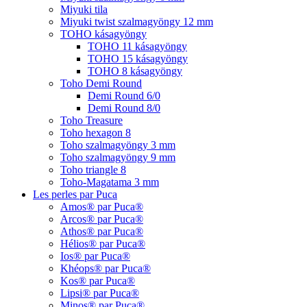
Miyuki tila
Miyuki twist szalmagyöngy 12 mm
TOHO kásagyöngy
TOHO 11 kásagyöngy
TOHO 15 kásagyöngy
TOHO 8 kásagyöngy
Toho Demi Round
Demi Round 6/0
Demi Round 8/0
Toho Treasure
Toho hexagon 8
Toho szalmagyöngy 3 mm
Toho szalmagyöngy 9 mm
Toho triangle 8
Toho-Magatama 3 mm
Les perles par Puca
Amos® par Puca®
Arcos® par Puca®
Athos® par Puca®
Hélios® par Puca®
Ios® par Puca®
Khéops® par Puca®
Kos® par Puca®
Lipsi® par Puca®
Minos® par Puca®