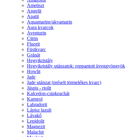
Ametiszt
Angelit
Apatit
Aquamarine/akvamarin
Aura kvarcok
Aventurin
Citrin
Fluorit
Füstkvarc
Gránát
Hegyikristály
Hegyikristály utánzatok: roppantott üveggyöngyök
Howlit
Jade
Jade utánzat (préselt törmelékes kvarc)
Jáspis - riolit
Kalcedon-csipkeachát
Karneol
Labradorit
Lápisz lazuli
Lávakő
Lepidolit
Magnezit
Malachit