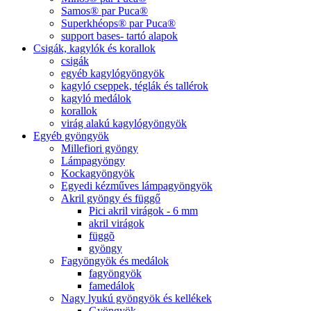
Samos® par Puca®
Superkhéops® par Puca®
support bases- tartó alapok
Csigák, kagylók és korallok
csigák
egyéb kagylógyöngyök
kagyló cseppek, téglák és tallérok
kagyló medálok
korallok
virág alakú kagylógyöngyök
Egyéb gyöngyök
Millefiori gyöngy
Lámpagyöngy
Kockagyöngyök
Egyedi kézműves lámpagyöngyök
Akril gyöngy és függő
Pici akril virágok - 6 mm
akril virágok
függõ
gyöngy
Fagyöngyök és medálok
fagyöngyök
famedálok
Nagy lyukú gyöngyök és kellékek
Gyöngyök