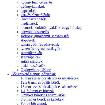
gyöngyfűző cérna, tű
gyöngykupakok
kapcsolók
kar- és fűzhető órák
lánchosszabbítók
medáltartók
memória karkötõ, nyaklánc és gyűrű alap
nagyobb kiszerelés
sodrony, gumidamil, viaszos szál
stopperek
szalag-, bõr- és pántvégek
szatén és organza szalagok
szerelőkarikák
szerelőpálcák
sujtás zsinórok
mala hozzávalók
Gyöngyhorgoláshoz
Bőr karkötő alapok, bőrszálak
10 mm széles bőr alapok és alkatrészek
12 x 6 mm-es ovális bőrök
13 mm széles bőr alapok és alkatrészek
1-1,5-2 mm-es bõrszál
3 mm-es bőrök és hozzávalók
5-6 mm-es bőrök és kellékek
Fonott bőr alapok