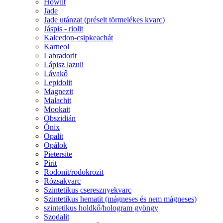
Howlit
Jade
Jade utánzat (préselt törmelékes kvarc)
Jáspis - riolit
Kalcedon-csipkeachát
Karneol
Labradorit
Lápisz lazuli
Lávakő
Lepidolit
Magnezit
Malachit
Mookait
Obszidián
Ónix
Opalit
Opálok
Pietersite
Pirit
Rodonit/rodokrozit
Rózsakvarc
Szintetikus cseresznyekvarc
Szintetikus hematit (mágneses és nem mágneses)
szintetikus holdkő/hologram gyöngy
Szodalit