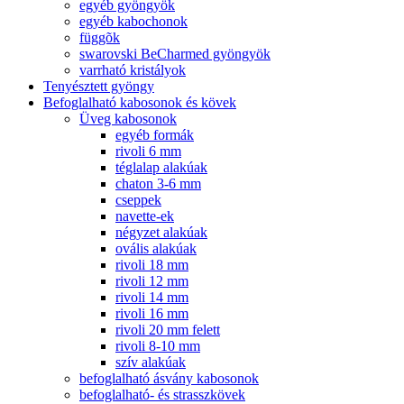
egyéb gyöngyök
egyéb kabochonok
függõk
swarovski BeCharmed gyöngyök
varrható kristályok
Tenyésztett gyöngy
Befoglalható kabosonok és kövek
Üveg kabosonok
egyéb formák
rivoli 6 mm
téglalap alakúak
chaton 3-6 mm
cseppek
navette-ek
négyzet alakúak
ovális alakúak
rivoli 18 mm
rivoli 12 mm
rivoli 14 mm
rivoli 16 mm
rivoli 20 mm felett
rivoli 8-10 mm
szív alakúak
befoglalható ásvány kabosonok
befoglalható- és strasszkövek