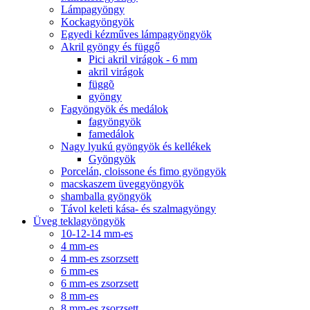
Lámpagyöngy
Kockagyöngyök
Egyedi kézműves lámpagyöngyök
Akril gyöngy és függő
Pici akril virágok - 6 mm
akril virágok
függõ
gyöngy
Fagyöngyök és medálok
fagyöngyök
famedálok
Nagy lyukú gyöngyök és kellékek
Gyöngyök
Porcelán, cloissone és fimo gyöngyök
macskaszem üveggyöngyök
shamballa gyöngyök
Távol keleti kása- és szalmagyöngy
Üveg teklagyöngyök
10-12-14 mm-es
4 mm-es
4 mm-es zsorzsett
6 mm-es
6 mm-es zsorzsett
8 mm-es
8 mm-es zsorzsett