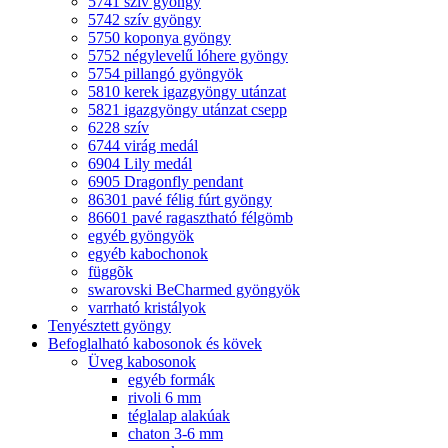
5741 szív gyöngy
5742 szív gyöngy
5750 koponya gyöngy
5752 négylevelű lóhere gyöngy
5754 pillangó gyöngyök
5810 kerek igazgyöngy utánzat
5821 igazgyöngy utánzat csepp
6228 szív
6744 virág medál
6904 Lily medál
6905 Dragonfly pendant
86301 pavé félig fúrt gyöngy
86601 pavé ragasztható félgömb
egyéb gyöngyök
egyéb kabochonok
függõk
swarovski BeCharmed gyöngyök
varrható kristályok
Tenyésztett gyöngy
Befoglalható kabosonok és kövek
Üveg kabosonok
egyéb formák
rivoli 6 mm
téglalap alakúak
chaton 3-6 mm