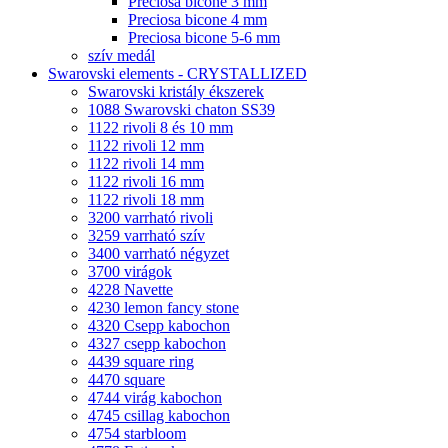
Preciosa bicone 3 mm
Preciosa bicone 4 mm
Preciosa bicone 5-6 mm
szív medál
Swarovski elements - CRYSTALLIZED
Swarovski kristály ékszerek
1088 Swarovski chaton SS39
1122 rivoli 8 és 10 mm
1122 rivoli 12 mm
1122 rivoli 14 mm
1122 rivoli 16 mm
1122 rivoli 18 mm
3200 varrható rivoli
3259 varrható szív
3400 varrható négyzet
3700 virágok
4228 Navette
4230 lemon fancy stone
4320 Csepp kabochon
4327 csepp kabochon
4439 square ring
4470 square
4744 virág kabochon
4745 csillag kabochon
4754 starbloom