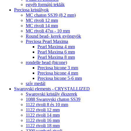
egyéb formájú teklák
Preciosa kristályok
MC chaton SS39 (8,2 mm)
MC rivoli 12 mm
MC rivoli 14 mm
MC rivoli 47ss - 10 mm
Round bead- kerek gyöngyök
Preciosa Pearl Maxima
Pearl Maxima 4 mm
Pearl Maxima 6 mm
Pearl Maxima 8 mm
rondelle bead (bicone)
Preciosa bicone 3 mm
Preciosa bicone 4 mm
Preciosa bicone 5-6 mm
szív medál
Swarovski elements - CRYSTALLIZED
Swarovski kristály ékszerek
1088 Swarovski chaton SS39
1122 rivoli 8 és 10 mm
1122 rivoli 12 mm
1122 rivoli 14 mm
1122 rivoli 16 mm
1122 rivoli 18 mm
3200 varrható rivoli