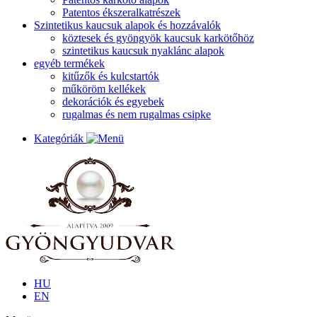
Patentos ékszeralkatrészek
Szintetikus kaucsuk alapok és hozzávalók
köztesek és gyöngyök kaucsuk karkötőhöz
szintetikus kaucsuk nyaklánc alapok
egyéb termékek
kitűzők és kulcstartók
műköröm kellékek
dekorációk és egyebek
rugalmas és nem rugalmas csipke
Kategóriák
HU
EN