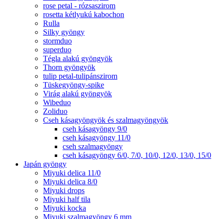
rose petal - rózsaszirom
rosetta kétlyukú kabochon
Rulla
Silky gyöngy
stormduo
superduo
Tégla alakú gyöngyök
Thorn gyöngyök
tulip petal-tulipánszirom
Tüskegyöngy-spike
Virág alakú gyöngyök
Wibeduo
Zoliduo
Cseh kásagyöngyök és szalmagyöngyök
cseh kásagyöngy 9/0
cseh kásagyöngy 11/0
cseh szalmagyöngy
cseh kásagyöngy 6/0, 7/0, 10/0, 12/0, 13/0, 15/0
Japán gyöngy
Miyuki delica 11/0
Miyuki delica 8/0
Miyuki drops
Miyuki half tila
Miyuki kocka
Miyuki szalmagyöngy 6 mm