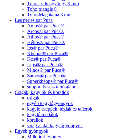
Toho szalmagyöngy 9 mm
Toho triangle 8
Toho-Magatama 3 mm
Les perles par Puca
Amos® par Puca®
Arcos® par Puca®
Athos® par Puca®
Hélios® par Puca®
Ios® par Puca®
Khéops® par Puca®
Kos® par Puca®
Lipsi® par Puca®
Minos® par Puca®
Samos® par Puca®
Superkhéops® par Puca®
support bases- tartó alapok
Csigák, kagylók és korallok
csigák
egyéb kagylógyöngyök
kagyló cseppek, téglák és tallérok
kagyló medálok
korallok
virág alakú kagylógyöngyök
Egyéb gyöngyök
Millefiori gyöngy