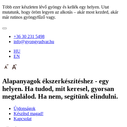
Több ezer készleten lévő gyöngy és kellék egy helyen. Utat
mutatunk, hogy öröm legyen az alkotás – akár most kezded, akár
már rutinos gyöngyfűző vagy.
+36 30 231 5498
info@gyongyudvar.hu
HU
EN
Alapanyagok ékszerkészítéshez - egy
helyen. Ha tudod, mit keresel, gyorsan
megtalálod. Ha nem, segítünk elindulni.
Újdonságok
Készítsd magad!
Kapcsolat