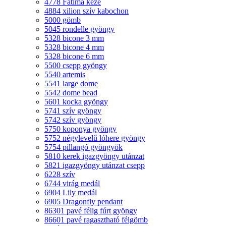
4778 Fatima keze
4884 xilion szív kabochon
5000 gömb
5045 rondelle gyöngy
5328 bicone 3 mm
5328 bicone 4 mm
5328 bicone 6 mm
5500 csepp gyöngy
5540 artemis
5541 large dome
5542 dome bead
5601 kocka gyöngy
5741 szív gyöngy
5742 szív gyöngy
5750 koponya gyöngy
5752 négylevelű lóhere gyöngy
5754 pillangó gyöngyök
5810 kerek igazgyöngy utánzat
5821 igazgyöngy utánzat csepp
6228 szív
6744 virág medál
6904 Lily medál
6905 Dragonfly pendant
86301 pavé félig fúrt gyöngy
86601 pavé ragasztható félgömb