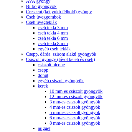
AVA gyöngy
Bi-bo gyöngyök
Crescent (kétlyukú félhold) gyöngy
Cseh üveggombok
Cseh üvegteklák
cseh tekla 3 mm
cseh tekla 4 mm
cseh tekla 6 mm
cseh tekla 8 mm
egyéb cseh teklák
Csepp, dárda, szirom alakú gyöngyök
Csiszolt gyöngy (távol keleti és cseh)
csiszolt bicone
csepp
donut
egyéb csiszolt gyöngyök
kerek
10 mm-es csiszolt gyöngyök
12 mm-es csiszolt gyöngyök
3 mm-es csiszolt gyöngyök
4 mm-es csiszolt gyöngyök
5 mm-es csiszolt gyöngyök
6 mm-es csiszolt gyöngyök
8 mm-es csiszolt gyöngyök
nugget