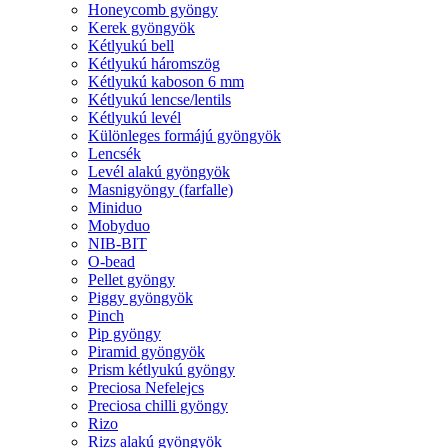
Honeycomb gyöngy
Kerek gyöngyök
Kétlyukú bell
Kétlyukú háromszög
Kétlyukú kaboson 6 mm
Kétlyukú lencse/lentils
Kétlyukú levél
Különleges formájú gyöngyök
Lencsék
Levél alakú gyöngyök
Masnigyöngy (farfalle)
Miniduo
Mobyduo
NIB-BIT
O-bead
Pellet gyöngy
Piggy gyöngyök
Pinch
Pip gyöngy
Piramid gyöngyök
Prism kétlyukú gyöngy
Preciosa Nefelejcs
Preciosa chilli gyöngy
Rizo
Rizs alakú gyöngyök