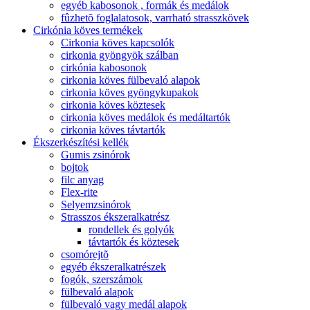
egyéb kabosonok , formák és medálok
fûzhetõ foglalatosok, varrható strasszkövek
Cirkónia köves termékek
Cirkonia köves kapcsolók
cirkonia gyöngyök szálban
cirkónia kabosonok
cirkonia köves fülbevaló alapok
cirkonia köves gyöngykupakok
cirkonia köves köztesek
cirkonia köves medálok és medáltartók
cirkonia köves távtartók
Ékszerkészítési kellék
Gumis zsinórok
bojtok
filc anyag
Flex-rite
Selyemzsinórok
Strasszos ékszeralkatrész
rondellek és golyók
távtartók és köztesek
csomórejtõ
egyéb ékszeralkatrészek
fogók, szerszámok
fülbevaló alapok
fülbevaló vagy medál alapok