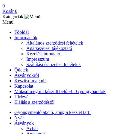
0
Kosár
0
Kategóriák
Menü
Főoldal
Információk
Általános szerződési feltételek
Adatkezelési tájékoztató
Kezelési útmutató
Impresszum
Szállítási és fizetési feltételek
Ötletek
Ásványokról
Készítsd magad!
Kapcsolat
Mutasd meg mi készült belőle! - Gyöngybarátok
Hírlevél
Elállás a szerződéstől
Gyöngymentő akció, amíg a készlet tart!
Nyár
Ásványok
Achát
Amazonit