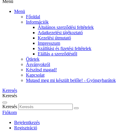
Menü
Menü
Főoldal
Információk
Általános szerződési feltételek
Adatkezelési tájékoztató
Kezelési útmutató
Impresszum
Szállítási és fizetési feltételek
Elállás a szerződéstől
Ötletek
Ásványokról
Készítsd magad!
Kapcsolat
Mutasd meg mi készült belőle! - Gyöngybarátok
Keresés
Keresés
Keresés
Fiókom
Bejelentkezés
Regisztráció