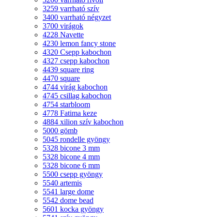
3259 varrható szív
3400 varrható négyzet
3700 virágok
4228 Navette
4230 lemon fancy stone
4320 Csepp kabochon
4327 csepp kabochon
4439 square ring
4470 square
4744 virág kabochon
4745 csillag kabochon
4754 starbloom
4778 Fatima keze
4884 xilion szív kabochon
5000 gömb
5045 rondelle gyöngy
5328 bicone 3 mm
5328 bicone 4 mm
5328 bicone 6 mm
5500 csepp gyöngy
5540 artemis
5541 large dome
5542 dome bead
5601 kocka gyöngy