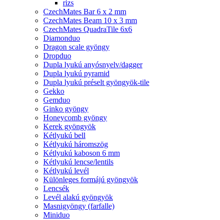
rizs
CzechMates Bar 6 x 2 mm
CzechMates Beam 10 x 3 mm
CzechMates QuadraTile 6x6
Diamonduo
Dragon scale gyöngy
Dropduo
Dupla lyukú anyósnyelv/dagger
Dupla lyukú pyramid
Dupla lyukú préselt gyöngyök-tile
Gekko
Gemduo
Ginko gyöngy
Honeycomb gyöngy
Kerek gyöngyök
Kétlyukú bell
Kétlyukú háromszög
Kétlyukú kaboson 6 mm
Kétlyukú lencse/lentils
Kétlyukú levél
Különleges formájú gyöngyök
Lencsék
Levél alakú gyöngyök
Masnigyöngy (farfalle)
Miniduo