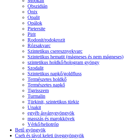
Mookait
Obszidián
Ónix
Opalit
Opálok
Pietersite
Pirit
Rodonit/rodokrozit
Rózsakvarc
Szintetikus cseresznyekvarc
Szintetikus hematit (mágneses és nem mágneses)
szintetikus holdkő/hologram gyöngy
Szodalit
Szintetikus napkő/goldfluss
Természetes holdkő
Természetes napkő
Tigrisszem
Turmalin
Türkinit, szintetikus türkiz
Unakit
egyéb ásványgyöngyök
masszás és marokkövek
Vérkő/heliotróp
Betű gyöngyök
Cseh és távol keleti üveggyöngyök