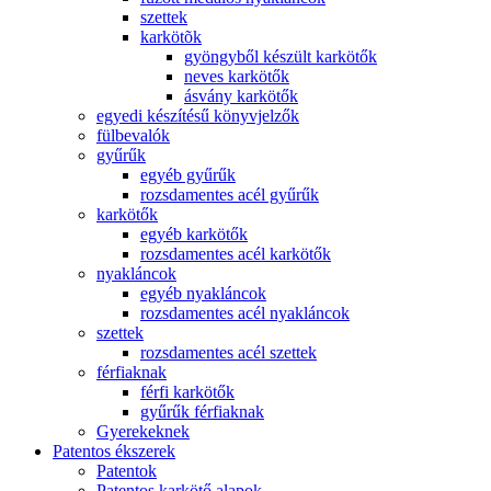
szettek
karkötõk
gyöngyből készült karkötők
neves karkötők
ásvány karkötők
egyedi készítésű könyvjelzők
fülbevalók
gyűrűk
egyéb gyűrűk
rozsdamentes acél gyűrűk
karkötők
egyéb karkötők
rozsdamentes acél karkötők
nyakláncok
egyéb nyakláncok
rozsdamentes acél nyakláncok
szettek
rozsdamentes acél szettek
férfiaknak
férfi karkötők
gyűrűk férfiaknak
Gyerekeknek
Patentos ékszerek
Patentok
Patentos karkötő alapok