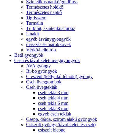
Szintetikus napkő/goldfluss
Természetes holdkő
Természetes napkő
Tigrisszem
Turmalin
Türkinit, szintetikus türkiz
Unakit
egyéb ásványgyöngyök
masszás és marokkövek
Vérkő/heliotróp
Betű gyöngyök
Cseh és távol keleti üveggyöngyök
AVA gyöngy
Bi-bo gyöngyök
Crescent (kétlyukú félhold) gyöngy
Cseh üveggombok
Cseh üvegteklák
cseh tekla 3 mm
cseh tekla 4 mm
cseh tekla 6 mm
cseh tekla 8 mm
egyéb cseh teklák
Csepp, dárda, szirom alakú gyöngyök
Csiszolt gyöngy (távol keleti és cseh)
csiszolt bicone