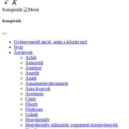
Kategóriák
Kategóriák
Gyöngymentő akció, amíg a készlet tart!
Nyár
Ásványok
Achát
Amazonit
Ametiszt
Angelit
Apatit
Aquamarine/akvamarin
Aura kvarcok
Aventurin
Citrin
Fluorit
Füstkvarc
Gránát
Hegyikristály
Hegyikristály utánzatok: roppantott üveggyöngyök