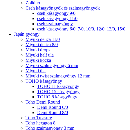
Zoliduo
Cseh kásagyöngyök és szalmagyöngyök
cseh kásagyöngy 9/0
cseh kásagyöngy 11/0
cseh szalmagyöngy
cseh kásagyöngy 6/0, 7/0, 10/0, 12/0, 13/0, 15/0
Japán gyöngy
Miyuki delica 11/0
Miyuki delica 8/0
Miyuki drops
Miyuki half tila
Miyuki kocka
Miyuki szalmagyöngy 6 mm
Miyuki tila
Miyuki twist szalmagyöngy 12 mm
TOHO kásagyöngy
TOHO 11 kásagyöngy
TOHO 15 kásagyöngy
TOHO 8 kásagyöngy
Toho Demi Round
Demi Round 6/0
Demi Round 8/0
Toho Treasure
Toho hexagon 8
Toho szalmagyöngy 3 mm