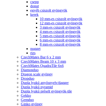
csepp
donut
egyéb csiszolt gyöngyök
kerek
10 mm-es csiszolt gyöngyök
12 mm-es csiszolt gyöngyök
3 mm-es csiszolt gyöngyök
4 mm-es csiszolt gyöngyök
5 mm-es csiszolt gyöngyök
6 mm-es csiszolt gyöngyök
8 mm-es csiszolt gyöngyök
nugget
rizs
CzechMates Bar 6 x 2 mm
CzechMates Beam 10 x 3 mm
CzechMates QuadraTile 6x6
Diamonduo
Dragon scale gyöngy
Dropduo
Dupla lyukú anyósnyelv/dagger
Dupla lyukú pyramid
Dupla lyukú préselt gyöngyök-tile
Gekko
Gemduo
Ginko gyöngy