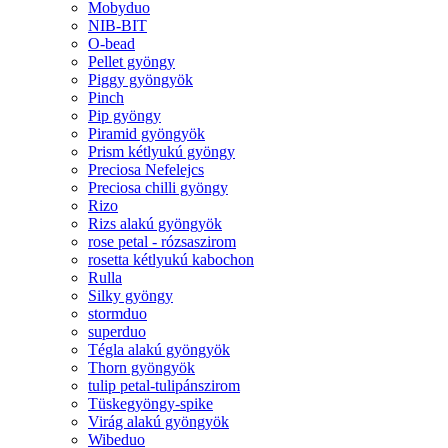
Mobyduo
NIB-BIT
O-bead
Pellet gyöngy
Piggy gyöngyök
Pinch
Pip gyöngy
Piramid gyöngyök
Prism kétlyukú gyöngy
Preciosa Nefelejcs
Preciosa chilli gyöngy
Rizo
Rizs alakú gyöngyök
rose petal - rózsaszirom
rosetta kétlyukú kabochon
Rulla
Silky gyöngy
stormduo
superduo
Tégla alakú gyöngyök
Thorn gyöngyök
tulip petal-tulipánszirom
Tüskegyöngy-spike
Virág alakú gyöngyök
Wibeduo