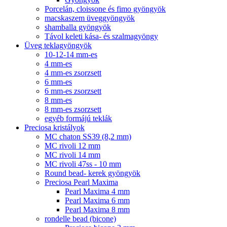
Porcelán, cloissone és fimo gyöngyök
macskaszem üveggyöngyök
shamballa gyöngyök
Távol keleti kása- és szalmagyöngy
Üveg teklagyöngyök
10-12-14 mm-es
4 mm-es
4 mm-es zsorzsett
6 mm-es
6 mm-es zsorzsett
8 mm-es
8 mm-es zsorzsett
egyéb formájú teklák
Preciosa kristályok
MC chaton SS39 (8,2 mm)
MC rivoli 12 mm
MC rivoli 14 mm
MC rivoli 47ss - 10 mm
Round bead- kerek gyöngyök
Preciosa Pearl Maxima
Pearl Maxima 4 mm
Pearl Maxima 6 mm
Pearl Maxima 8 mm
rondelle bead (bicone)